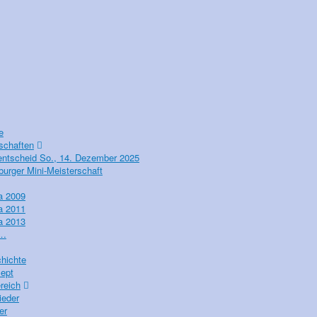
e
schaften
entscheid So., 14. Dezember 2025
urger Mini-Meisterschaft
a 2009
a 2011
a 2013
n…
hichte
ept
ereich
ieder
er