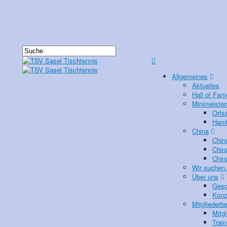
Allgemeines
Aktuelles
Hall of Fam
Minimeister
Orts
Hamb
China
Chin
Chin
Chin
Wir suche
Über uns
Gesc
Konz
Mitgliederb
Mitgl
Train