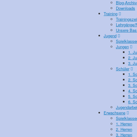
Blog-Archiv
Downloads
Training
Trainingsze
Lehrgänge/F
Unsere Basi
Jugend
Spielklasse
Jungen
1. J
2. J
3. J
Schüler
1. S
2. S
3. S
4. S
5. S
6. S
Jugendarbei
Erwachsene
Spielklasse
1. Herren
2. Herren
3. Herren