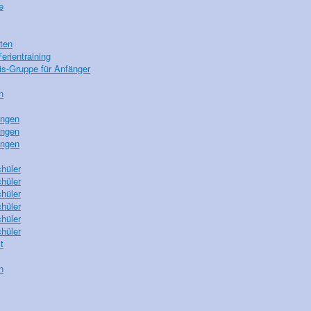
e
iten
erientraining
s-Gruppe für Anfänger
n
ungen
ungen
ungen
chüler
chüler
chüler
chüler
chüler
chüler
t
n