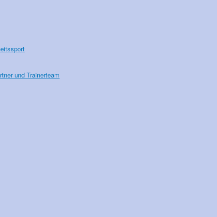
itssport
tner und Trainerteam