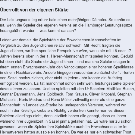
Überrollt von der eigenen Stärke
Der Leistungsanstieg erfuhr bald einen mehrjährigen Dämpfer. So schön es
ist, wenn die Spieler des eigenen Vereins an die Hamburger Leistungsspitze
herangeführt wurden – was kommt danach?
Leider war damals die Spielstärke der Erwachsenen-Mannschaften im
Vergleich zu den Jugendlichen relativ schwach. Mit Recht fragten die
Jugendlichen, wo ihre sportliche Perspektive wäre, wenn sie mit 16 oder 17
Jahren bereits oben in der 1. Herren-Mannschaft mitspielen konnten. Geduld
ist eben nicht die Sache der Jugendlichen – und manche Spieler erlagen in
ihrem ersten Erwachsenen-Jahr den Verlockungen einer höheren Spielklasse
in einem Nachbarverein. Andere hingegen versuchten zunächst die 1. Herren
von Sasel hochzuziehen, aber nicht in jedem Jahr konnte ein Aufstieg
ermöglicht werden. Es tat manchmal schon sehr weh, leistungsstarke Spieler
davonziehen zu lassen. Und so spielten mit den Ur-Saselern Matthias Busch,
Gunnar Dannemann, Jens Goldbeck, Tom Krause, Oliver Krippahl, Stephan
Michaelis, Boris Modrau und René Müller zeitweilig mehr als eine ganze
Mannschaft in Landesliga-Stärke bei umliegenden Vereinen, während wir
noch in der Kreisliga krebsten. Richtig verdenken konnte man es diesen
Spielern allerdings nicht, denn letztlich haben alle gesagt, dass es ihnen
während ihrer Jugendzeit in Sasel prima gefallen hat. Es wäre nur zu schön
gewesen, wenn die Spieler ihre Spielstärke auch im Erwachsenenalter im
Heimatverein hätten ausspielen können. Da war es nur ein schwacher Trost,