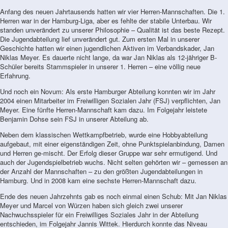
Anfang des neuen Jahrtausends hatten wir vier Herren-Mannschaften. Die 1.
Herren war in der Hamburg-Liga, aber es fehlte der stabile Unterbau. Wir
standen unverändert zu unserer Philosophie – Qualität ist das beste Rezept.
Die Jugendabteilung lief unverändert gut. Zum ersten Mal in unserer
Geschichte hatten wir einen jugendlichen Aktiven im Verbandskader, Jan
Niklas Meyer. Es dauerte nicht lange, da war Jan Niklas als 12-jähriger B-
Schüler bereits Stammspieler in unserer 1. Herren – eine völlig neue
Erfahrung.
Und noch ein Novum: Als erste Hamburger Abteilung konnten wir im Jahr
2004 einen Mitarbeiter im Freiwilligen Sozialen Jahr (FSJ) verpflichten, Jan
Meyer. Eine fünfte Herren-Mannschaft kam dazu. Im Folgejahr leistete
Benjamin Dohse sein FSJ in unserer Abteilung ab.
Neben dem klassischen Wettkampfbetrieb, wurde eine Hobbyabteilung
aufgebaut, mit einer eigenständigen Zeit, ohne Punktspielanbindung, Damen
und Herren ge-mischt. Der Erfolg dieser Gruppe war sehr ermutigend. Und
auch der Jugendspielbetrieb wuchs. Nicht selten gehörten wir – gemessen an
der Anzahl der Mannschaften – zu den größten Jugendabteilungen in
Hamburg. Und in 2008 kam eine sechste Herren-Mannschaft dazu.
Ende des neuen Jahrzehnts gab es noch einmal einen Schub: Mit Jan Niklas
Meyer und Marcel von Würzen haben sich gleich zwei unserer
Nachwuchsspieler für ein Freiwilliges Soziales Jahr in der Abteilung
entschieden, im Folgejahr Jannis Wittek. Hierdurch konnte das Niveau