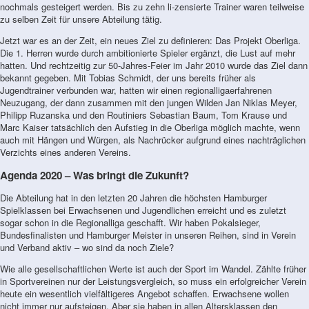
nochmals gesteigert werden. Bis zu zehn li-zensierte Trainer waren teilweise
zu selben Zeit für unsere Abteilung tätig.
Jetzt war es an der Zeit, ein neues Ziel zu definieren: Das Projekt Oberliga.
Die 1. Herren wurde durch ambitionierte Spieler ergänzt, die Lust auf mehr
hatten. Und rechtzeitig zur 50-Jahres-Feier im Jahr 2010 wurde das Ziel dann
bekannt gegeben. Mit Tobias Schmidt, der uns bereits früher als
Jugendtrainer verbunden war, hatten wir einen regionalligaerfahrenen
Neuzugang, der dann zusammen mit den jungen Wilden Jan Niklas Meyer,
Philipp Ruzanska und den Routiniers Sebastian Baum, Tom Krause und
Marc Kaiser tatsächlich den Aufstieg in die Oberliga möglich machte, wenn
auch mit Hängen und Würgen, als Nachrücker aufgrund eines nachträglichen
Verzichts eines anderen Vereins.
Agenda 2020 – Was bringt die Zukunft?
Die Abteilung hat in den letzten 20 Jahren die höchsten Hamburger
Spielklassen bei Erwachsenen und Jugendlichen erreicht und es zuletzt
sogar schon in die Regionalliga geschafft. Wir haben Pokalsieger,
Bundesfinalisten und Hamburger Meister in unseren Reihen, sind in Verein
und Verband aktiv – wo sind da noch Ziele?
Wie alle gesellschaftlichen Werte ist auch der Sport im Wandel. Zählte früher
in Sportvereinen nur der Leistungsvergleich, so muss ein erfolgreicher Verein
heute ein wesentlich vielfältigeres Angebot schaffen. Erwachsene wollen
nicht immer nur aufsteigen. Aber sie haben in allen Altersklassen den