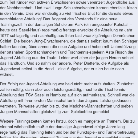
zum Teil Kinder von aktiven Erwachsenen sowie vereinzelt Jugendliche aus
der Nachbarschaft. Und zwei junge Schulabsolventen kamen ebenfalls frisch
in den Verein. Dies war eindeutig zu viel frisches Blut für die damals etwas
verschlafene Abteilung! Das Angebot des Vorstands für eine neue
Trainingszeit in der damaligen Schule am Park (ein umgebauter Kuhstall –
heute das Sasel-Haus) regelmäßig freitags erweckte die Abteilung im Jahr
1977 schlagartig und nachhaltig aus ihren fast zwanzigjährigen Dornröschen-
Schlaf. Die beiden Jung-Erwachsenen, die damals selbst kaum den Schläger
halten konnten, übernahmen die neue Aufgabe und hoben mit Unterstützung
der ortsnahen Sportfachhändlerin und Tischtennis-spielerin Asta Rüsch die
Jugend-Abteilung aus der Taufe. Leider warf einer der jungen Herren schnell
das Handtuch. Und so nahm der andere, Peter Dietterle, die Aufgabe als
Jugendwart selbst in die Hand – eine Aufgabe, der er sich heute noch
widmet.
Der Erfolg der Jugend-Abteilung war bald nicht mehr aufzuhalten. Zunächst
zahlenmäßig, dann aber auch leistungsmäßig, machte die Tischtennis-
Abteilung des TSV Sasel in Hamburg auf sich aufmerksam. Schnell war die
Abteilung mit ihren ersten Mannschaften in den Jugend-Leistungsklassen
vertreten. Teilweise wurden bis zu drei Mädchen-Mannschaften und sieben
Jungen-Mannschaften gleichzeitig zum Spielbetrieb gemeldet.
Weitere Trainingszeiten kamen hinzu, doch es mangelte an Trainern. Bis zu
viermal wöchentlich mußte der damalige Jugendwart einige Jahre lang
regelmäßig das Trai-ning leiten und bei der Punktspiel- und Turnierbetreuung
helfen, bis die ersten „eigenen“ Trainer aus der Jugend ausgebildet waren.