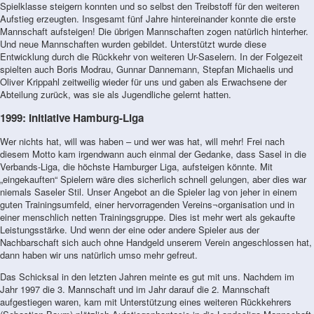
Spielklasse steigern konnten und so selbst den Treibstoff für den weiteren
Aufstieg erzeugten. Insgesamt fünf Jahre hintereinander konnte die erste
Mannschaft aufsteigen! Die übrigen Mannschaften zogen natürlich hinterher.
Und neue Mannschaften wurden gebildet. Unterstützt wurde diese
Entwicklung durch die Rückkehr von weiteren Ur-Saselern. In der Folgezeit
spielten auch Boris Modrau, Gunnar Dannemann, Stepfan Michaelis und
Oliver Krippahl zeitweilig wieder für uns und gaben als Erwachsene der
Abteilung zurück, was sie als Jugendliche gelernt hatten.
1999: Initiative Hamburg-Liga
Wer nichts hat, will was haben – und wer was hat, will mehr! Frei nach
diesem Motto kam irgendwann auch einmal der Gedanke, dass Sasel in die
Verbands-Liga, die höchste Hamburger Liga, aufsteigen könnte. Mit
„eingekauften“ Spielern wäre dies sicherlich schnell gelungen, aber dies war
niemals Saseler Stil. Unser Angebot an die Spieler lag von jeher in einem
guten Trainingsumfeld, einer hervorragenden Vereins¬organisation und in
einer menschlich netten Trainingsgruppe. Dies ist mehr wert als gekaufte
Leistungsstärke. Und wenn der eine oder andere Spieler aus der
Nachbarschaft sich auch ohne Handgeld unserem Verein angeschlossen hat,
dann haben wir uns natürlich umso mehr gefreut.
Das Schicksal in den letzten Jahren meinte es gut mit uns. Nachdem im
Jahr 1997 die 3. Mannschaft und im Jahr darauf die 2. Mannschaft
aufgestiegen waren, kam mit Unterstützung eines weiteren Rückkehrers