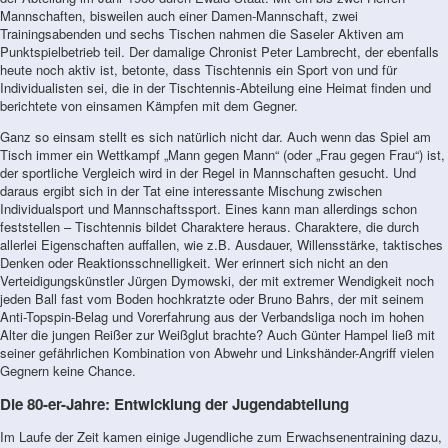
Mannschaften, bisweilen auch einer Damen-Mannschaft, zwei
Trainingsabenden und sechs Tischen nahmen die Saseler Aktiven am
Punktspielbetrieb teil. Der damalige Chronist Peter Lambrecht, der ebenfalls
heute noch aktiv ist, betonte, dass Tischtennis ein Sport von und für
Individualisten sei, die in der Tischtennis-Abteilung eine Heimat finden und
berichtete von einsamen Kämpfen mit dem Gegner.
Ganz so einsam stellt es sich natürlich nicht dar. Auch wenn das Spiel am
Tisch immer ein Wettkampf „Mann gegen Mann“ (oder „Frau gegen Frau“) ist,
der sportliche Vergleich wird in der Regel in Mannschaften gesucht. Und
daraus ergibt sich in der Tat eine interessante Mischung zwischen
Individualsport und Mannschaftssport. Eines kann man allerdings schon
feststellen – Tischtennis bildet Charaktere heraus. Charaktere, die durch
allerlei Eigenschaften auffallen, wie z.B. Ausdauer, Willensstärke, taktisches
Denken oder Reaktionsschnelligkeit. Wer erinnert sich nicht an den
Verteidigungskünstler Jürgen Dymowski, der mit extremer Wendigkeit noch
jeden Ball fast vom Boden hochkratzte oder Bruno Bahrs, der mit seinem
Anti-Topspin-Belag und Vorerfahrung aus der Verbandsliga noch im hohen
Alter die jungen Reißer zur Weißglut brachte? Auch Günter Hampel ließ mit
seiner gefährlichen Kombination von Abwehr und Linkshänder-Angriff vielen
Gegnern keine Chance.
Die 80-er-Jahre: Entwicklung der Jugendabteilung
Im Laufe der Zeit kamen einige Jugendliche zum Erwachsenentraining dazu,