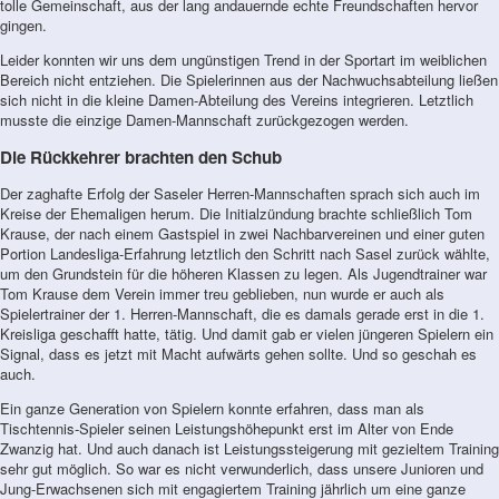
tolle Gemeinschaft, aus der lang andauernde echte Freundschaften hervor
gingen.
Leider konnten wir uns dem ungünstigen Trend in der Sportart im weiblichen
Bereich nicht entziehen. Die Spielerinnen aus der Nachwuchsabteilung ließen
sich nicht in die kleine Damen-Abteilung des Vereins integrieren. Letztlich
musste die einzige Damen-Mannschaft zurückgezogen werden.
Die Rückkehrer brachten den Schub
Der zaghafte Erfolg der Saseler Herren-Mannschaften sprach sich auch im
Kreise der Ehemaligen herum. Die Initialzündung brachte schließlich Tom
Krause, der nach einem Gastspiel in zwei Nachbarvereinen und einer guten
Portion Landesliga-Erfahrung letztlich den Schritt nach Sasel zurück wählte,
um den Grundstein für die höheren Klassen zu legen. Als Jugendtrainer war
Tom Krause dem Verein immer treu geblieben, nun wurde er auch als
Spielertrainer der 1. Herren-Mannschaft, die es damals gerade erst in die 1.
Kreisliga geschafft hatte, tätig. Und damit gab er vielen jüngeren Spielern ein
Signal, dass es jetzt mit Macht aufwärts gehen sollte. Und so geschah es
auch.
Ein ganze Generation von Spielern konnte erfahren, dass man als
Tischtennis-Spieler seinen Leistungshöhepunkt erst im Alter von Ende
Zwanzig hat. Und auch danach ist Leistungssteigerung mit gezieltem Training
sehr gut möglich. So war es nicht verwunderlich, dass unsere Junioren und
Jung-Erwachsenen sich mit engagiertem Training jährlich um eine ganze