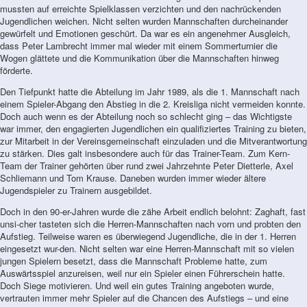
mussten auf erreichte Spielklassen verzichten und den nachrückenden
Jugendlichen weichen. Nicht selten wurden Mannschaften durcheinander
gewürfelt und Emotionen geschürt. Da war es ein angenehmer Ausgleich,
dass Peter Lambrecht immer mal wieder mit einem Sommerturnier die
Wogen glättete und die Kommunikation über die Mannschaften hinweg
förderte.
Den Tiefpunkt hatte die Abteilung im Jahr 1989, als die 1. Mannschaft nach
einem Spieler-Abgang den Abstieg in die 2. Kreisliga nicht vermeiden konnte.
Doch auch wenn es der Abteilung noch so schlecht ging – das Wichtigste
war immer, den engagierten Jugendlichen ein qualifiziertes Training zu bieten,
zur Mitarbeit in der Vereinsgemeinschaft einzuladen und die Mitverantwortung
zu stärken. Dies galt insbesondere auch für das Trainer-Team. Zum Kern-
Team der Trainer gehörten über rund zwei Jahrzehnte Peter Dietterle, Axel
Schliemann und Tom Krause. Daneben wurden immer wieder ältere
Jugendspieler zu Trainern ausgebildet.
Doch in den 90-er-Jahren wurde die zähe Arbeit endlich belohnt: Zaghaft, fast
unsi-cher tasteten sich die Herren-Mannschaften nach vorn und probten den
Aufstieg. Teilweise waren es überwiegend Jugendliche, die in der 1. Herren
eingesetzt wur-den. Nicht selten war eine Herren-Mannschaft mit so vielen
jungen Spielern besetzt, dass die Mannschaft Probleme hatte, zum
Auswärtsspiel anzureisen, weil nur ein Spieler einen Führerschein hatte.
Doch Siege motivieren. Und weil ein gutes Training angeboten wurde,
vertrauten immer mehr Spieler auf die Chancen des Aufstiegs – und eine