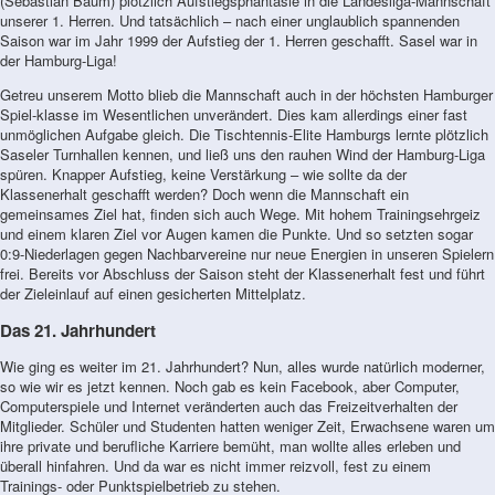
(Sebastian Baum) plötzlich Aufstiegsphantasie in die Landesliga-Mannschaft
unserer 1. Herren. Und tatsächlich – nach einer unglaublich spannenden
Saison war im Jahr 1999 der Aufstieg der 1. Herren geschafft. Sasel war in
der Hamburg-Liga!
Getreu unserem Motto blieb die Mannschaft auch in der höchsten Hamburger
Spiel-klasse im Wesentlichen unverändert. Dies kam allerdings einer fast
unmöglichen Aufgabe gleich. Die Tischtennis-Elite Hamburgs lernte plötzlich
Saseler Turnhallen kennen, und ließ uns den rauhen Wind der Hamburg-Liga
spüren. Knapper Aufstieg, keine Verstärkung – wie sollte da der
Klassenerhalt geschafft werden? Doch wenn die Mannschaft ein
gemeinsames Ziel hat, finden sich auch Wege. Mit hohem Trainingsehrgeiz
und einem klaren Ziel vor Augen kamen die Punkte. Und so setzten sogar
0:9-Niederlagen gegen Nachbarvereine nur neue Energien in unseren Spielern
frei. Bereits vor Abschluss der Saison steht der Klassenerhalt fest und führt
der Zieleinlauf auf einen gesicherten Mittelplatz.
Das 21. Jahrhundert
Wie ging es weiter im 21. Jahrhundert? Nun, alles wurde natürlich moderner,
so wie wir es jetzt kennen. Noch gab es kein Facebook, aber Computer,
Computerspiele und Internet veränderten auch das Freizeitverhalten der
Mitglieder. Schüler und Studenten hatten weniger Zeit, Erwachsene waren um
ihre private und berufliche Karriere bemüht, man wollte alles erleben und
überall hinfahren. Und da war es nicht immer reizvoll, fest zu einem
Trainings- oder Punktspielbetrieb zu stehen.