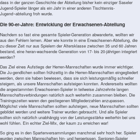
dass in der ganzen Geschichte der Abteilung bisher kein einziger Saseler
Jugend-Spieler länger als ein Jahr in einer anderen Tischtennis-
Jugend¬abteilung froh wurde.
Die 90-er-Jahre: Entwicklung der Erwachsenen-Abteilung
Nachdem so fast eine gesamte Spieler-Generation abwanderte, wollten wir
aus den Fehlern lernen. Aber wie konnte in eine Erwachsenen-Abteilung, die
zu dieser Zeit nur aus Spielern der Altersklasse zwischen 35 und 60 Jahren
bestand, eine heran-wachsende Generation von 17- bis 20-jährigen integriert
werden?
Das Ziel eines Aufstiegs der Herren-Mannschaften wurde immer wichtiger.
Die Ju-gendlichen sollten frühzeitig in die Herren-Mannschaften eingegliedert
werden, denn sie haben bewiesen, dass sie sich leistungsmäßig schneller
steigern, als unsere Mannschaften aufsteigen konnten. Andererseits wollten
die angestammten Erwachsenen-Spieler in teilweise Jahrzehnte langen
Mannschaftsverbindungen natürlich auch weiterhin zusammen bleiben. Die
Trainingszeiten waren den gestiegenen Mitgliederzahlen anzupassen.
Möglichst viele Mannschaften sollten aufsteigen, neue Mannschaften sollten
gebildet werden und weitere Trainer wurden gebraucht. Und alle Spieler
sollten sich natürlich unabhängig von der Leistungsstärke weiterhin bei uns
wohl fühlen. Ein echter Ziel-Mix, der kaum zu erreichen war!
So ging es in den Spartenversammlungen manchmal sehr hoch her. Spieler
wurden zwischen Mannschaften hin- und hergerissen. Senioren-Spieler