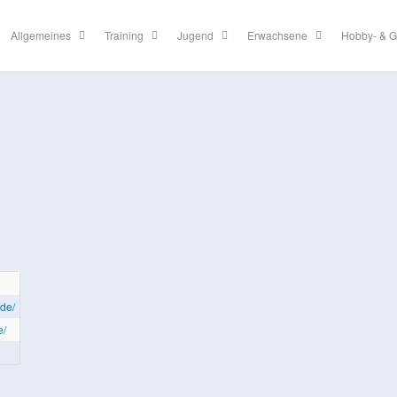
Allgemeines
Training
Jugend
Erwachsene
Hobby- & G
.de/
e/