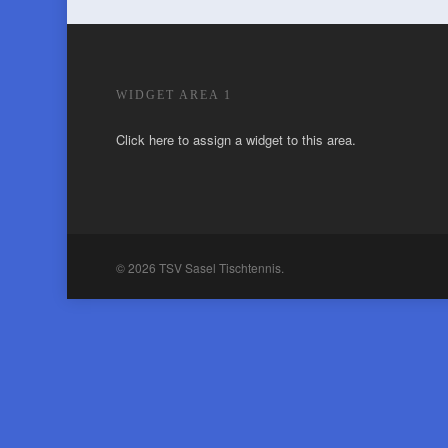
WIDGET AREA 1
Click here to assign a widget to this area.
© 2026 TSV Sasel Tischtennis.