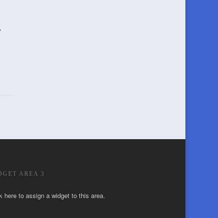
,
DGET AREA 3
k here to assign a widget to this area.