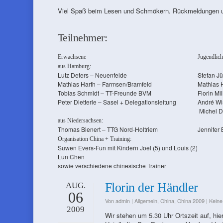
Viel Spaß beim Lesen und Schmökern. Rückmeldungen u
Teilnehmer:
Erwachsene
Jugendlich
aus Hamburg:
Lutz Deters – Neuenfelde
Stefan Jü
Mathias Harth – Farmsen/Bramfeld
Mathias 
Tobias Schmidt – TT-Freunde BVM
Florin Mi
Peter Dietterle – Sasel + Delegationsleitung
André Wi
Michel D
aus Niedersachsen:
Thomas Bienert – TTG Nord-Holtriem
Jennifer 
Organisation China + Training:
Suwen Evers-Fun mit Kindern Joel (5) und Louis (2)
Lun Chen
sowie verschiedene chinesische Trainer
Florin der Händler
AUG.
06
Von
admin
|
Allgemein
,
China
,
China 2009
|
Kein
2009
Wir stehen um 5.30 Uhr Ortszeit auf, hier