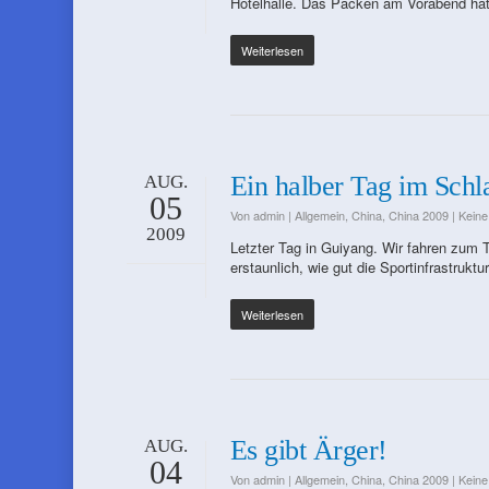
Hotelhalle. Das Packen am Vorabend hat
Weiterlesen
Ein halber Tag im Schl
AUG.
05
Von
admin
|
Allgemein
,
China
,
China 2009
|
Kein
2009
Letzter Tag in Guiyang. Wir fahren zum T
erstaunlich, wie gut die Sportinfrastrukt
Weiterlesen
Es gibt Ärger!
AUG.
04
Von
admin
|
Allgemein
,
China
,
China 2009
|
Kein