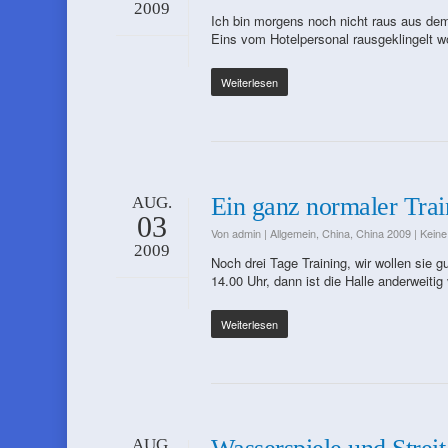
2009
Ich bin morgens noch nicht raus aus dem
Eins vom Hotelpersonal rausgeklingelt 
Weiterlesen
Ein ganz normaler Trai
AUG.
03
Von
admin
|
Allgemein
,
China
,
China 2009
|
Kein
2009
Noch drei Tage Training, wir wollen sie g
14.00 Uhr, dann ist die Halle anderweiti
Weiterlesen
AUG.