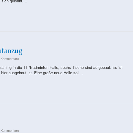
 sich gelohnt,…
afanzug
e Kommentare
raining in die TT-/Badminton-Halle, sechs Tische sind aufgebaut. Es ist
ur hier ausgebaut ist. Eine große neue Halle soll…
e Kommentare