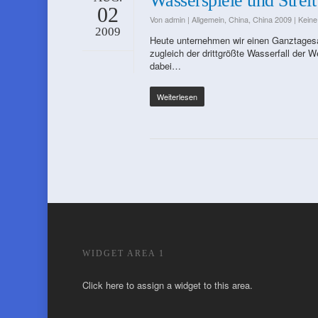
Wasserspiele und Streit
02
Von
admin
|
Allgemein
,
China
,
China 2009
|
Kein
2009
Heute unternehmen wir einen Ganztagesa
zugleich der drittgrößte Wasserfall der W
dabei…
Weiterlesen
WIDGET AREA 1
Click here to assign a widget to this area.