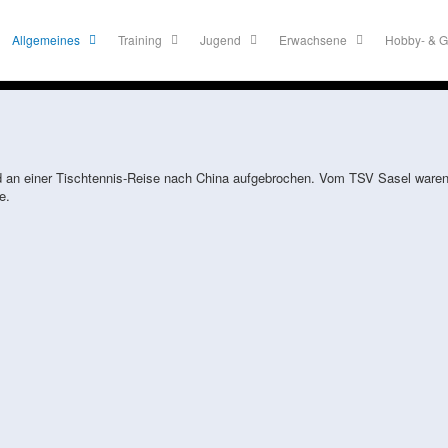
Allgemeines
Training
Jugend
Erwachsene
Hobby- & G
d an einer Tischtennis-Reise nach China aufgebrochen. Vom TSV Sasel ware
e.