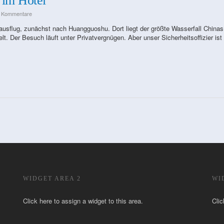
 im Hotel
e Kommentare
usflug, zunächst nach Huangguoshu. Dort liegt der größte Wasserfall Chinas
elt. Der Besuch läuft unter Privatvergnügen. Aber unser Sicherheitsoffizier ist
WIDGET AREA 2
WI
Click here to assign a widget to this area.
Clic