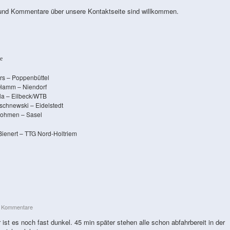
nd Kommentare über unsere Kontaktseite sind willkommen.
e
rs – Poppenbüttel
Hamm – Niendorf
lla – Eilbeck/WTB
schnewski – Eidelstedt
ohmen – Sasel
Bienert – TTG Nord-Holtriem
e Kommentare
 ist es noch fast dunkel. 45 min später stehen alle schon abfahrbereit in der