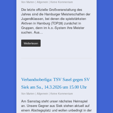
Von
Marten
|
Allgemein
|
Keine Kommentare
Die letzte offizielle Großveranstaltung des
Jahres sind die Hamburger Meisterschaften der
Jugendklassen, bei denen die spielstärksten
Aktiven in Hamburg (TOP28) zunächst in
Gruppen, dann im k.o.-System ihre Meister
suchen. Aus…
Weiterlesen
Verbandsoberliga: TSV Sasel gegen SV
Siek am Sa., 14.3.2026 um 15.00 Uhr
Von
Marten
|
Allgemein
|
Keine Kommentare
Am Samstag steht unser nächstes Heimspiel
an. Unsere Gegner aus Siek stehen aktuell auf
einem Abstiegsplatz und wollen unbedingt in der