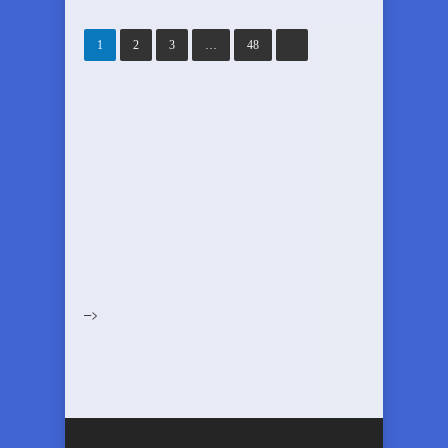
1
2
3
…
48
–>