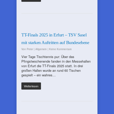
TT-Finals 2025 in Erfurt – TSV Sasel
mit starken Auftritten auf Bundesebene
Von
Peter
|
Allgemein
|
Keine Kommentare
Vier Tage Tischtennis pur: Über das
Pfingstwochenende fanden in den Messehallen
von Erfurt die TT-Finals 2025 statt. In drei
großen Hallen wurde an rund 60 Tischen
gespielt – ein wahres…
Weiterlesen