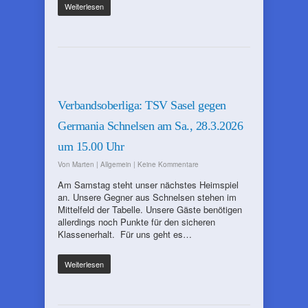
Weiterlesen
Verbandsoberliga: TSV Sasel gegen
Germania Schnelsen am Sa., 28.3.2026
um 15.00 Uhr
Von
Marten
|
Allgemein
|
Keine Kommentare
Am Samstag steht unser nächstes Heimspiel
an. Unsere Gegner aus Schnelsen stehen im
Mittelfeld der Tabelle. Unsere Gäste benötigen
allerdings noch Punkte für den sicheren
Klassenerhalt. Für uns geht es…
Weiterlesen