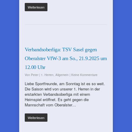
Weiterlesen
Verbandsoberliga: TSV Sasel gegen
Oberalster VfW-3 am So., 21.9.2025 um
12.00 Uhr
Von
Peter
|
1. Herren
,
Allgemein
|
Keine Kommentare
Liebe Sportfreunde, am Sonntag ist es so weit.
Die Saison wird von unserer 1. Herren in der
erstarkten Verbandsoberliga mit einem
Heimspiel eröffnet. Es geht gegen die
Mannschaft vom Oberalster…
Weiterlesen