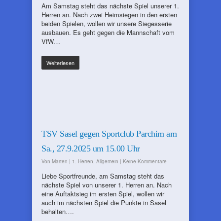
Am Samstag steht das nächste Spiel unserer 1.
Herren an. Nach zwei Heimsiegen in den ersten
beiden Spielen, wollen wir unsere Siegesserie
ausbauen. Es geht gegen die Mannschaft vom
VfW…
Weiterlesen
TSV Sasel gegen Sportclub Parchim am
Sa., 27.9.2025 um 15.00 Uhr
Von
Marten
|
1. Herren
,
Allgemein
|
Keine Kommentare
Liebe Sportfreunde, am Samstag steht das
nächste Spiel von unserer 1. Herren an. Nach
eine Auftaktsieg im ersten Spiel, wollen wir
auch im nächsten Spiel die Punkte in Sasel
behalten….