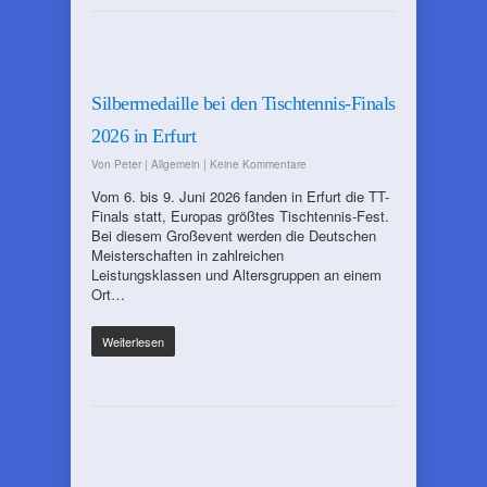
Silbermedaille bei den Tischtennis-Finals
2026 in Erfurt
Von
Peter
|
Allgemein
|
Keine Kommentare
Vom 6. bis 9. Juni 2026 fanden in Erfurt die TT-
Finals statt, Europas größtes Tischtennis-Fest.
Bei diesem Großevent werden die Deutschen
Meisterschaften in zahlreichen
Leistungsklassen und Altersgruppen an einem
Ort…
Weiterlesen