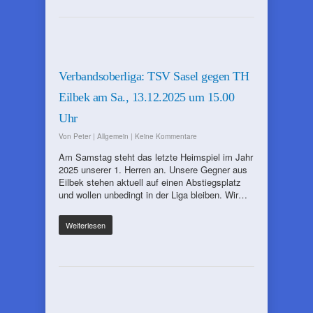
Verbandsoberliga: TSV Sasel gegen TH
Eilbek am Sa., 13.12.2025 um 15.00
Uhr
Von
Peter
|
Allgemein
|
Keine Kommentare
Am Samstag steht das letzte Heimspiel im Jahr
2025 unserer 1. Herren an. Unsere Gegner aus
Eilbek stehen aktuell auf einen Abstiegsplatz
und wollen unbedingt in der Liga bleiben. Wir…
Weiterlesen