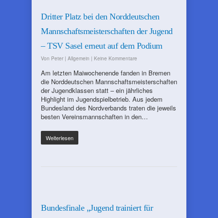
Dritter Platz bei den Norddeutschen
Mannschaftsmeisterschaften der Jugend
– TSV Sasel erneut auf dem Podium
Von
Peter
|
Allgemein
|
Keine Kommentare
Am letzten Maiwochenende fanden in Bremen
die Norddeutschen Mannschaftsmeisterschaften
der Jugendklassen statt – ein jährliches
Highlight im Jugendspielbetrieb. Aus jedem
Bundesland des Nordverbands traten die jeweils
besten Vereinsmannschaften in den…
Weiterlesen
Bundesfinale „Jugend trainiert für