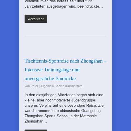
Vereinsturnier, das bereits seit über fünf
Jahrzehnten ausgetragen wird, beeindruckte…
Weiterlesen
Tischtennis-Sportreise nach Zhongshan –
Intensive Trainingstage und
unvergessliche Eindrücke
Von
Peter
|
Allgemein
|
Keine Kommentare
In den diesjährigen Märzferien begab sich eine
kleine, aber hochmotivierte Jugendgruppe
unseres Vereins auf eine besondere Reise: Ziel
war die renommierte chinesische Guangdong
Zhongshan Sports School in der Metropole
Zhongshan…