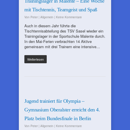
Trainingslager in Malente – Eine Woche
mit Tischtennis, Teamgeist und Spaß
Von
Peter
|
Allgemein
|
Keine Kommentare
Auch in diesem Jahr führte die
Tischtennisabteilung des TSV Sasel wieder ein
Trainingslager in der Sportschule Malente durch.
In den Mai-Ferien verbrachten 14 Aktive
gemeinsam mit drei Trainern eine intensive…
Weiterlesen
Jugend trainiert für Olympia –
Gymnasium Oberalster erreicht den 4.
Platz beim Bundesfinale in Berlin
Von
Peter
|
Allgemein
|
Keine Kommentare