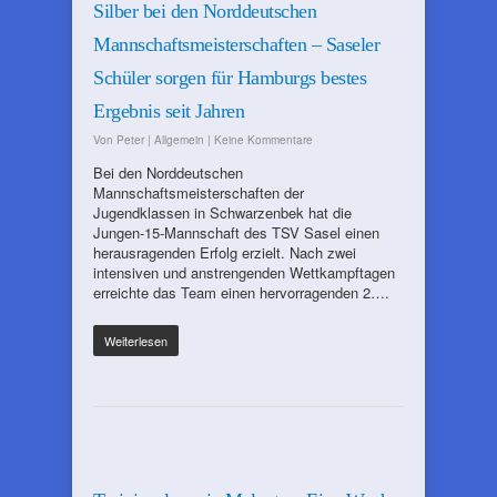
Silber bei den Norddeutschen
Mannschaftsmeisterschaften – Saseler
Schüler sorgen für Hamburgs bestes
Ergebnis seit Jahren
Von
Peter
|
Allgemein
|
Keine Kommentare
Bei den Norddeutschen
Mannschaftsmeisterschaften der
Jugendklassen in Schwarzenbek hat die
Jungen-15-Mannschaft des TSV Sasel einen
herausragenden Erfolg erzielt. Nach zwei
intensiven und anstrengenden Wettkampftagen
erreichte das Team einen hervorragenden 2….
Weiterlesen