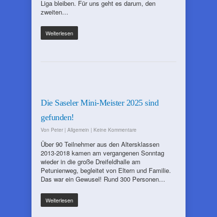
Liga bleiben. Für uns geht es darum, den
zweiten…
Weiterlesen
Die Saseler Mini-Meister 2025 sind
gefunden!
Von
Peter
|
Allgemein
|
Keine Kommentare
Über 90 Teilnehmer aus den Altersklassen
2013-2018 kamen am vergangenen Sonntag
wieder in die große Dreifeldhalle am
Petunienweg, begleitet von Eltern und Familie.
Das war ein Gewusel! Rund 300 Personen…
Weiterlesen