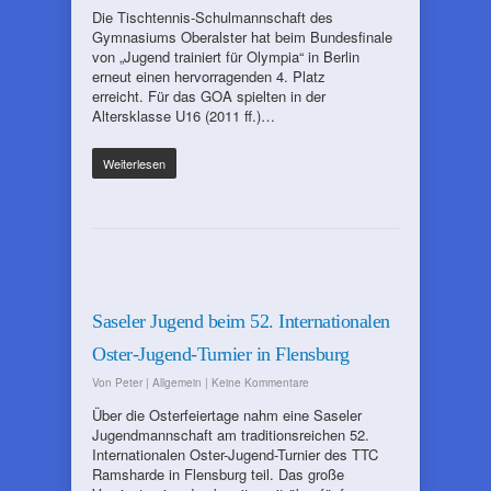
Die Tischtennis-Schulmannschaft des
Gymnasiums Oberalster hat beim Bundesfinale
von „Jugend trainiert für Olympia“ in Berlin
erneut einen hervorragenden 4. Platz
erreicht. Für das GOA spielten in der
Altersklasse U16 (2011 ff.)…
Weiterlesen
Saseler Jugend beim 52. Internationalen
Oster-Jugend-Turnier in Flensburg
Von
Peter
|
Allgemein
|
Keine Kommentare
Über die Osterfeiertage nahm eine Saseler
Jugendmannschaft am traditionsreichen 52.
Internationalen Oster-Jugend-Turnier des TTC
Ramsharde in Flensburg teil. Das große