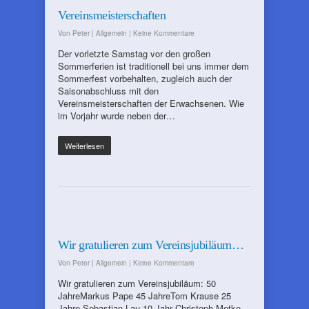
Vereinsmeisterschaften
Von
Peter
|
Allgemein
|
Keine Kommentare
Der vorletzte Samstag vor den großen
Sommerferien ist traditionell bei uns immer dem
Sommerfest vorbehalten, zugleich auch der
Saisonabschluss mit den
Vereinsmeisterschaften der Erwachsenen. Wie
im Vorjahr wurde neben der…
Weiterlesen
Wir gratulieren zum Vereinsjubiläum…
Von
Peter
|
Allgemein
|
Keine Kommentare
Wir gratulieren zum Vereinsjubiläum: 50
JahreMarkus Pape 45 JahreTom Krause 25
Jahre Sebastian Lau 10 Jahr Christoph Metke