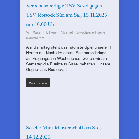
Verbandsoberliga: TSV Sasel gegen
TSV Rostock Süd am Sa., 15.11.2025
um 16.00 Uhr
Von
Marten
|
1. Herren
,
Allgemein
,
Erwachsene
|
Keine
Kommentare
Am Samstag steht das nächste Spiel unserer 1.
Herren an. Nach der ersten Saisonniederlage
am vergangenen Wochenende, wollen wir am
Samstag die Punkte in Sasel behalten. Unsere
Gegner aus Rostock…
Weiterlesen
Saseler Mini-Meisterschaft am So.,
14.12.2025