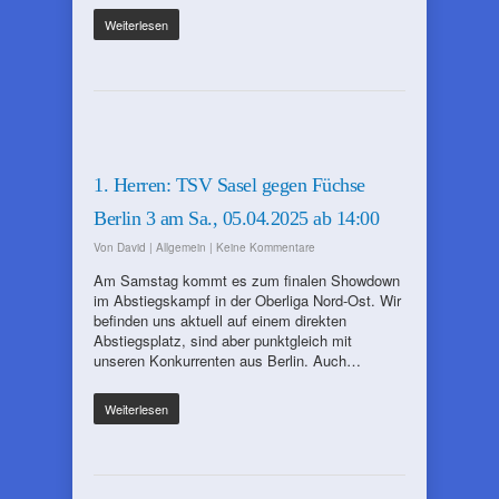
Weiterlesen
1. Herren: TSV Sasel gegen Füchse
Berlin 3 am Sa., 05.04.2025 ab 14:00
Von
David
|
Allgemein
|
Keine Kommentare
Am Samstag kommt es zum finalen Showdown
im Abstiegskampf in der Oberliga Nord-Ost. Wir
befinden uns aktuell auf einem direkten
Abstiegsplatz, sind aber punktgleich mit
unseren Konkurrenten aus Berlin. Auch…
Weiterlesen