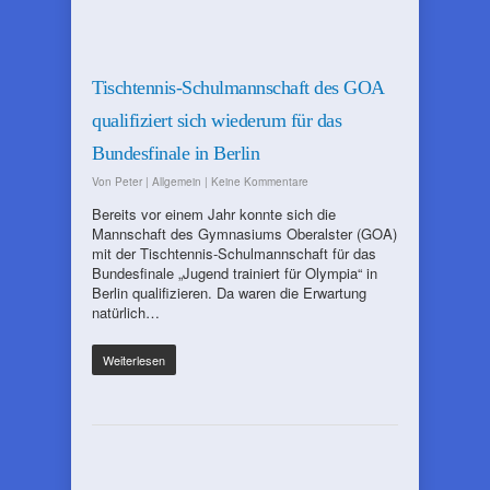
Tischtennis-Schulmannschaft des GOA
qualifiziert sich wiederum für das
Bundesfinale in Berlin
Von
Peter
|
Allgemein
|
Keine Kommentare
Bereits vor einem Jahr konnte sich die
Mannschaft des Gymnasiums Oberalster (GOA)
mit der Tischtennis-Schulmannschaft für das
Bundesfinale „Jugend trainiert für Olympia“ in
Berlin qualifizieren. Da waren die Erwartung
natürlich…
Weiterlesen