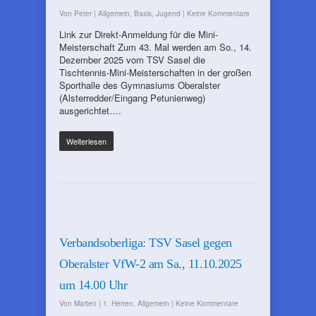
Von
Peter
|
Allgemein
,
Basis
,
Jugend
|
Keine Kommentare
Link zur Direkt-Anmeldung für die Mini-
Meisterschaft Zum 43. Mal werden am So., 14.
Dezember 2025 vom TSV Sasel die
Tischtennis-Mini-Meisterschaften in der großen
Sporthalle des Gymnasiums Oberalster
(Alsterredder/Eingang Petunienweg)
ausgerichtet….
Weiterlesen
Verbandsoberliga: TSV Sasel gegen
Oberalster VfW-2 am Sa., 11.10.2025
um 14.00 Uhr
Von
Marten
|
1. Herren
,
Allgemein
|
Keine Kommentare