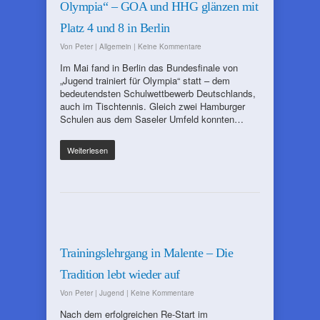
Olympia“ – GOA und HHG glänzen mit
Platz 4 und 8 in Berlin
Von
Peter
|
Allgemein
|
Keine Kommentare
Im Mai fand in Berlin das Bundesfinale von
„Jugend trainiert für Olympia“ statt – dem
bedeutendsten Schulwettbewerb Deutschlands,
auch im Tischtennis. Gleich zwei Hamburger
Schulen aus dem Saseler Umfeld konnten…
Weiterlesen
Trainingslehrgang in Malente – Die
Tradition lebt wieder auf
Von
Peter
|
Jugend
|
Keine Kommentare
Nach dem erfolgreichen Re-Start im