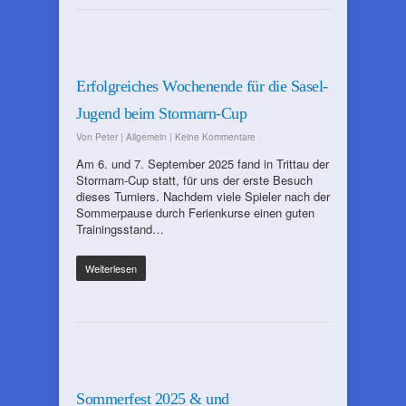
Erfolgreiches Wochenende für die Sasel-
Jugend beim Stormarn-Cup
Von
Peter
|
Allgemein
|
Keine Kommentare
Am 6. und 7. September 2025 fand in Trittau der
Stormarn-Cup statt, für uns der erste Besuch
dieses Turniers. Nachdem viele Spieler nach der
Sommerpause durch Ferienkurse einen guten
Trainingsstand…
Weiterlesen
Sommerfest 2025 & und