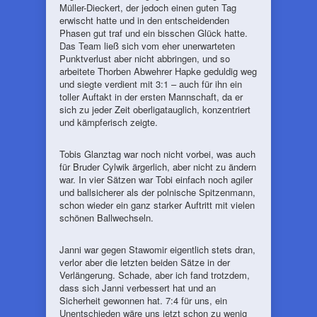
Müller-Dieckert, der jedoch einen guten Tag
erwischt hatte und in den entscheidenden
Phasen gut traf und ein bisschen Glück hatte.
Das Team ließ sich vom eher unerwarteten
Punktverlust aber nicht abbringen, und so
arbeitete Thorben Abwehrer Hapke geduldig weg
und siegte verdient mit 3:1 – auch für ihn ein
toller Auftakt in der ersten Mannschaft, da er
sich zu jeder Zeit oberligatauglich, konzentriert
und kämpferisch zeigte.
Tobis Glanztag war noch nicht vorbei, was auch
für Bruder Cylwik ärgerlich, aber nicht zu ändern
war. In vier Sätzen war Tobi einfach noch agiler
und ballsicherer als der polnische Spitzenmann,
schon wieder ein ganz starker Auftritt mit vielen
schönen Ballwechseln.
Janni war gegen Stawomir eigentlich stets dran,
verlor aber die letzten beiden Sätze in der
Verlängerung. Schade, aber ich fand trotzdem,
dass sich Janni verbessert hat und an
Sicherheit gewonnen hat. 7:4 für uns, ein
Unentschieden wäre uns jetzt schon zu wenig