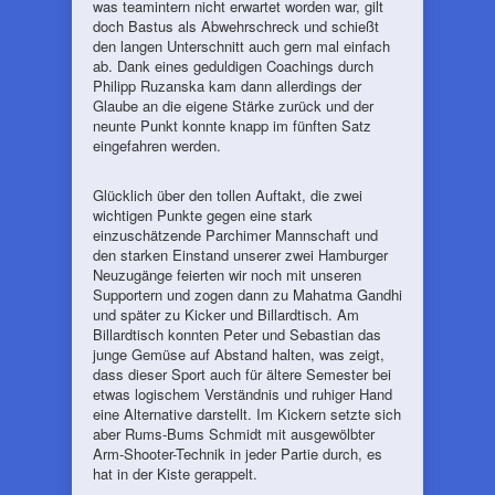
was teamintern nicht erwartet worden war, gilt
doch Bastus als Abwehrschreck und schießt
den langen Unterschnitt auch gern mal einfach
ab. Dank eines geduldigen Coachings durch
Philipp Ruzanska kam dann allerdings der
Glaube an die eigene Stärke zurück und der
neunte Punkt konnte knapp im fünften Satz
eingefahren werden.
Glücklich über den tollen Auftakt, die zwei
wichtigen Punkte gegen eine stark
einzuschätzende Parchimer Mannschaft und
den starken Einstand unserer zwei Hamburger
Neuzugänge feierten wir noch mit unseren
Supportern und zogen dann zu Mahatma Gandhi
und später zu Kicker und Billardtisch. Am
Billardtisch konnten Peter und Sebastian das
junge Gemüse auf Abstand halten, was zeigt,
dass dieser Sport auch für ältere Semester bei
etwas logischem Verständnis und ruhiger Hand
eine Alternative darstellt. Im Kickern setzte sich
aber Rums-Bums Schmidt mit ausgewölbter
Arm-Shooter-Technik in jeder Partie durch, es
hat in der Kiste gerappelt.