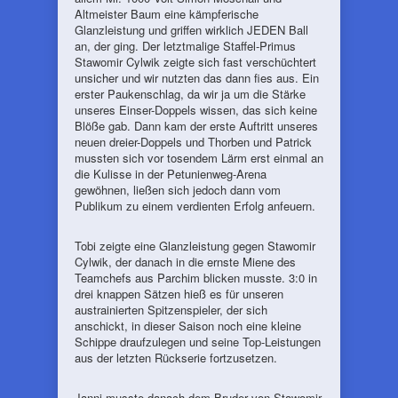
Altmeister Baum eine kämpferische
Glanzleistung und griffen wirklich JEDEN Ball
an, der ging. Der letztmalige Staffel-Primus
Stawomir Cylwik zeigte sich fast verschüchtert
unsicher und wir nutzten das dann fies aus. Ein
erster Paukenschlag, da wir ja um die Stärke
unseres Einser-Doppels wissen, das sich keine
Blöße gab. Dann kam der erste Auftritt unseres
neuen dreier-Doppels und Thorben und Patrick
mussten sich vor tosendem Lärm erst einmal an
die Kulisse in der Petunienweg-Arena
gewöhnen, ließen sich jedoch dann vom
Publikum zu einem verdienten Erfolg anfeuern.
Tobi zeigte eine Glanzleistung gegen Stawomir
Cylwik, der danach in die ernste Miene des
Teamchefs aus Parchim blicken musste. 3:0 in
drei knappen Sätzen hieß es für unseren
austrainierten Spitzenspieler, der sich
anschickt, in dieser Saison noch eine kleine
Schippe draufzulegen und seine Top-Leistungen
aus der letzten Rückserie fortzusetzen.
Janni musste danach dem Bruder von Stawomir