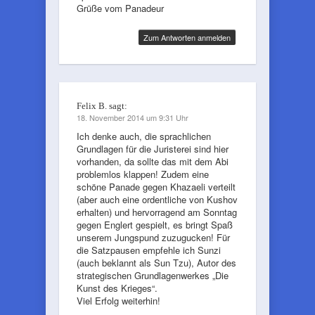
Grüße vom Panadeur
Zum Antworten anmelden
Felix B.
sagt:
18. November 2014 um 9:31 Uhr
Ich denke auch, die sprachlichen
Grundlagen für die Juristerei sind hier
vorhanden, da sollte das mit dem Abi
problemlos klappen! Zudem eine
schöne Panade gegen Khazaeli verteilt
(aber auch eine ordentliche von Kushov
erhalten) und hervorragend am Sonntag
gegen Englert gespielt, es bringt Spaß
unserem Jungspund zuzugucken! Für
die Satzpausen empfehle ich Sunzi
(auch beklannt als Sun Tzu), Autor des
strategischen Grundlagenwerkes „Die
Kunst des Krieges“.
Viel Erfolg weiterhin!