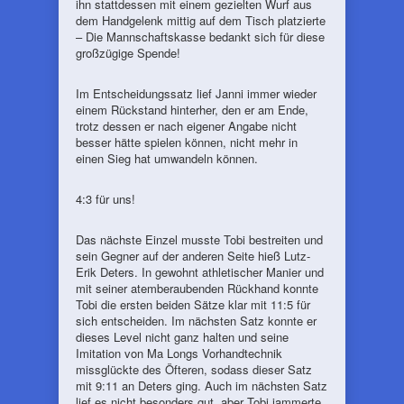
ihn stattdessen mit einem gezielten Wurf aus
dem Handgelenk mittig auf dem Tisch platzierte
– Die Mannschaftskasse bedankt sich für diese
großzügige Spende!
Im Entscheidungssatz lief Janni immer wieder
einem Rückstand hinterher, den er am Ende,
trotz dessen er nach eigener Angabe nicht
besser hätte spielen können, nicht mehr in
einen Sieg hat umwandeln können.
4:3 für uns!
Das nächste Einzel musste Tobi bestreiten und
sein Gegner auf der anderen Seite hieß Lutz-
Erik Deters. In gewohnt athletischer Manier und
mit seiner atemberaubenden Rückhand konnte
Tobi die ersten beiden Sätze klar mit 11:5 für
sich entscheiden. Im nächsten Satz konnte er
dieses Level nicht ganz halten und seine
Imitation von Ma Longs Vorhandtechnik
missglückte des Öfteren, sodass dieser Satz
mit 9:11 an Deters ging. Auch im nächsten Satz
lief es nicht besonders gut, aber Tobi jammerte