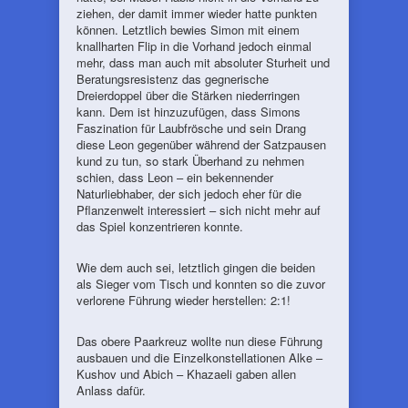
ziehen, der damit immer wieder hatte punkten
können. Letztlich bewies Simon mit einem
knallharten Flip in die Vorhand jedoch einmal
mehr, dass man auch mit absoluter Sturheit und
Beratungsresistenz das gegnerische
Dreierdoppel über die Stärken niederringen
kann. Dem ist hinzuzufügen, dass Simons
Faszination für Laubfrösche und sein Drang
diese Leon gegenüber während der Satzpausen
kund zu tun, so stark Überhand zu nehmen
schien, dass Leon – ein bekennender
Naturliebhaber, der sich jedoch eher für die
Pflanzenwelt interessiert – sich nicht mehr auf
das Spiel konzentrieren konnte.
Wie dem auch sei, letztlich gingen die beiden
als Sieger vom Tisch und konnten so die zuvor
verlorene Führung wieder herstellen: 2:1!
Das obere Paarkreuz wollte nun diese Führung
ausbauen und die Einzelkonstellationen Alke –
Kushov und Abich – Khazaeli gaben allen
Anlass dafür.