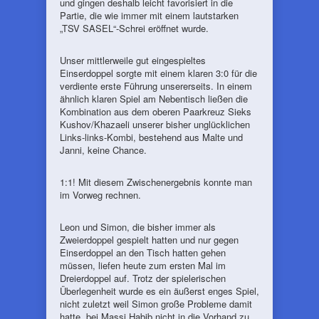
und gingen deshalb leicht favorisiert in die
Partie, die wie immer mit einem lautstarken
„TSV SASEL“-Schrei eröffnet wurde.
Unser mittlerweile gut eingespieltes
Einserdoppel sorgte mit einem klaren 3:0 für die
verdiente erste Führung unsererseits. In einem
ähnlich klaren Spiel am Nebentisch ließen die
Kombination aus dem oberen Paarkreuz Sieks
Kushov/Khazaeli unserer bisher unglücklichen
Links-links-Kombi, bestehend aus Malte und
Janni, keine Chance.
1:1! Mit diesem Zwischenergebnis konnte man
im Vorweg rechnen.
Leon und Simon, die bisher immer als
Zweierdoppel gespielt hatten und nur gegen
Einserdoppel an den Tisch hatten gehen
müssen, liefen heute zum ersten Mal im
Dreierdoppel auf. Trotz der spielerischen
Überlegenheit wurde es ein äußerst enges Spiel,
nicht zuletzt weil Simon große Probleme damit
hatte, bei Massi Habib nicht in die Vorhand zu