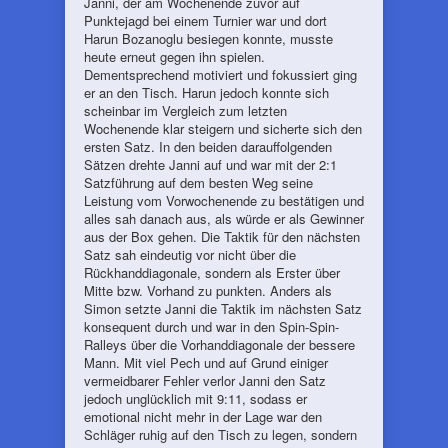
Janni, der am Wochenende zuvor auf
Punktejagd bei einem Turnier war und dort
Harun Bozanoglu besiegen konnte, musste
heute erneut gegen ihn spielen.
Dementsprechend motiviert und fokussiert ging
er an den Tisch. Harun jedoch konnte sich
scheinbar im Vergleich zum letzten
Wochenende klar steigern und sicherte sich den
ersten Satz. In den beiden darauffolgenden
Sätzen drehte Janni auf und war mit der 2:1
Satzführung auf dem besten Weg seine
Leistung vom Vorwochenende zu bestätigen und
alles sah danach aus, als würde er als Gewinner
aus der Box gehen. Die Taktik für den nächsten
Satz sah eindeutig vor nicht über die
Rückhanddiagonale, sondern als Erster über
Mitte bzw. Vorhand zu punkten. Anders als
Simon setzte Janni die Taktik im nächsten Satz
konsequent durch und war in den Spin-Spin-
Ralleys über die Vorhanddiagonale der bessere
Mann. Mit viel Pech und auf Grund einiger
vermeidbarer Fehler verlor Janni den Satz
jedoch unglücklich mit 9:11, sodass er
emotional nicht mehr in der Lage war den
Schläger ruhig auf den Tisch zu legen, sondern