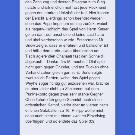
den Zahn zog und dessen Phlegma zum Sieg
nutzte und ich endlich mal fast jede Rückhand
gegen den starken Linkshänder traf. Hier könnte
der Bericht allerdings schon beendet werden,
denn das Popp-Imperium schlug zurück, wobei
als negativ-Highlight das Spiel von Herrn Kaiser
gelten darf, der anscheinend keine Lust hatte
und übel verdroschen wurde. Ersatzmann Mr.
Snow zeigte, dass er erfahren und ballsicher ist
und hätte dem stets etwas überheblich am
Tisch agierenden Ghanaati fast den Schneid
abgekauft – Danke fürs Mitmachen! Olaf spielt
nicht gern gegen Grundei, und mit Rücken ohne
Vorhand schon gleich gar nicht. Boris zeigte
zwei solide Partien, wobei das Spiel gegen
Weyhe sogar richtig gut anzusehen war, brachte
es aber leider nicht zu Zählbarem auf dem
Punktekonto gegen zwei sehr starke Gegner.
Oben lieferte ich gegen Schmidt noch einen
ordentlichen Kampf, verlor aber im vierten nach
etlichen Satzbällen zu 16. Philipp wollte mich
dann auch nicht mit einem zweiten Einzelsieg
überflügeln und so endete das Spiel 3:9.