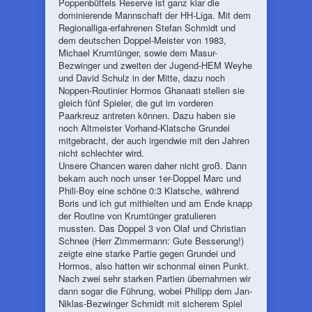
Poppenbüttels Reserve ist ganz klar die
dominierende Mannschaft der HH-Liga. Mit dem
Regionalliga-erfahrenen Stefan Schmidt und
dem deutschen Doppel-Meister von 1983,
Michael Krumtünger, sowie dem Masur-
Bezwinger und zweiten der Jugend-HEM Weyhe
und David Schulz in der Mitte, dazu noch
Noppen-Routinier Hormos Ghanaati stellen sie
gleich fünf Spieler, die gut im vorderen
Paarkreuz antreten können. Dazu haben sie
noch Altmeister Vorhand-Klatsche Grundei
mitgebracht, der auch irgendwie mit den Jahren
nicht schlechter wird.
Unsere Chancen waren daher nicht groß. Dann
bekam auch noch unser 1er-Doppel Marc und
Phili-Boy eine schöne 0:3 Klatsche, während
Boris und ich gut mithielten und am Ende knapp
der Routine von Krumtünger gratulieren
mussten. Das Doppel 3 von Olaf und Christian
Schnee (Herr Zimmermann: Gute Besserung!)
zeigte eine starke Partie gegen Grundei und
Hormos, also hatten wir schonmal einen Punkt.
Nach zwei sehr starken Partien übernahmen wir
dann sogar die Führung, wobei Philipp dem Jan-
Niklas-Bezwinger Schmidt mit sicherem Spiel