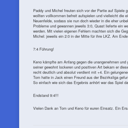
Paddy und Michel freuten sich vor der Partie auf Spiele g
wollten vollkommen befreit aufspielen und vielleicht die
Neuenfelde, sodass sie nun doch wieder in die eher unbe
Probleme und gewannen jeweils 3:0, Quast lieferte ein w
werden. Mit vielen eigenen Fehlern machten sich die Ge
Michel: jeweils ein 2:0 in der Mitte für ihre LKZ. Am Ende
7:4 Führung!
Keno kämpfte am Anfang gegen die unangenehmen und gut
seiner gewohnt lockeren und positiven Art bekam er dies
recht deutlich und absolut verdient mit +4. Ein gelungen
Tom hatte in Jack einen Freund aus der Bezirksliga gefu
So einfach wie sich das Ergebnis anhört war das Spiel da
Endstand 9:4!!!
Vielen Dank an Tom und Keno für euren Einsatz. Ein Ers