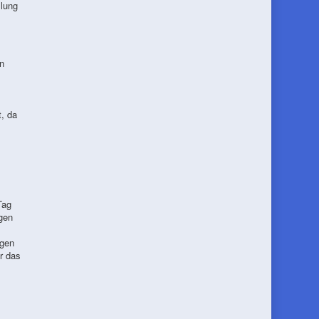
llung
n
t, da
Tag
gen
egen
r das