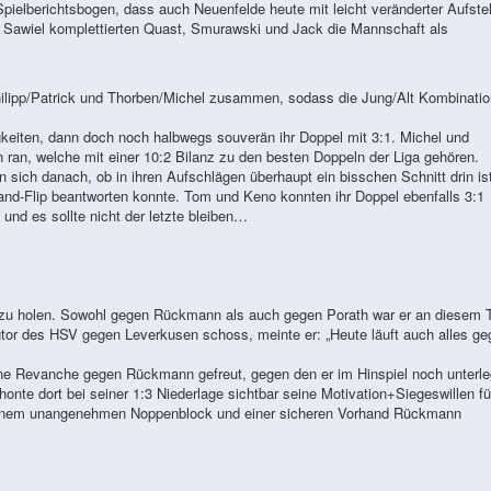
pielberichtsbogen, dass auch Neuenfelde heute mit leicht veränderter Aufste
Sawiel komplettierten Quast, Smurawski und Jack die Mannschaft als
Philipp/Patrick und Thorben/Michel zusammen, sodass die Jung/Alt Kombinatio
keiten, dann doch noch halbwegs souverän ihr Doppel mit 3:1. Michel und
ran, welche mit einer 10:2 Bilanz zu den besten Doppeln der Liga gehören.
 sich danach, ob in ihren Aufschlägen überhaupt ein bisschen Schnitt drin is
and-Flip beantworten konnte. Tom und Keno konnten ihr Doppel ebenfalls 3:1
und es sollte nicht der letzte bleiben…
l zu holen. Sowohl gegen Rückmann als auch gegen Porath war er an diesem 
or des HSV gegen Leverkusen schoss, meinte er: „Heute läuft auch alles ge
 eine Revanche gegen Rückmann gefreut, gegen den er im Hinspiel noch unterl
onte dort bei seiner 1:3 Niederlage sichtbar seine Motivation+Siegeswillen fü
 seinem unangenehmen Noppenblock und einer sicheren Vorhand Rückmann