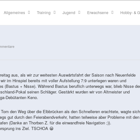
Allgemeines
Training
Jugend
Erwachsene
Hobby- & G
mmentare
reitag aus, als wir zur weitesten Auswärtsfahrt der Saison nach Neuenfelde
ir im Hinspiel bereits mit voller Aufstellung 7:9 unterlegen waren und
es (Bastus + Nisse). Während Bastus beruflich unterwegs war, blieb Nisse d
schland-Pokal seinen Schläger. Gestärkt wurden wir von Altmeister und
iga-Debütanten Keno.
nd Tom den Weg über die Elbbrücken als den Schnelleren erachtete, wagte sich
gs gut durch den Feierabendverkehr, hatten teilweise aber Probleme mit den
en (Danke an Thorben Z. für die einwandfreie Navigation ;)).
Vorsprung ins Ziel. TSCHOA 😀