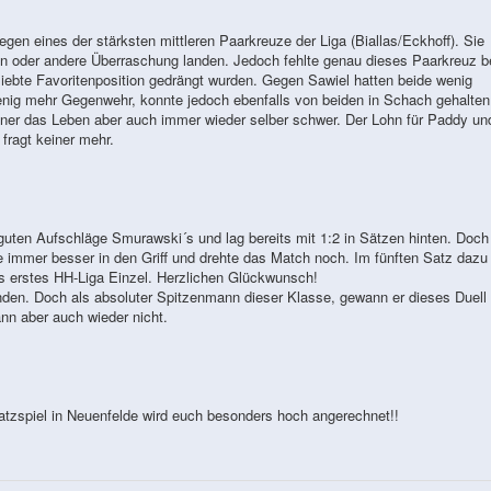
egen eines der stärksten mittleren Paarkreuze der Liga (Biallas/Eckhoff). Sie
 ein oder andere Überraschung landen. Jedoch fehlte genau dieses Paarkreuz b
liebte Favoritenposition gedrängt wurden. Gegen Sawiel hatten beide wenig
enig mehr Gegenwehr, konnte jedoch ebenfalls von beiden in Schach gehalten
gner das Leben aber auch immer wieder selber schwer. Der Lohn für Paddy un
 fragt keiner mehr.
en Aufschläge Smurawski´s und lag bereits mit 1:2 in Sätzen hinten. Doch
e immer besser in den Griff und drehte das Match noch. Im fünften Satz dazu
es erstes HH-Liga Einzel. Herzlichen Glückwunsch!
nden. Doch als absoluter Spitzenmann dieser Klasse, gewann er dieses Duell 
nn aber auch wieder nicht.
atzspiel in Neuenfelde wird euch besonders hoch angerechnet!!