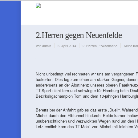
2.Herren gegen Neuenfelde
Von
admin
6. April 2014
2. Herren
,
Erwachsene
Keine Ko
Nicht unbedingt viel rechneten wir uns am vergangenen F
tuckerten. Dies lag zum einen am starken Gegner, denen w
andererseits an der Abstinenz unseres oberen Paarkreuz
TT-Sport nicht fern und schwingte für Hamburg beim Deut
Bezirksligachampion Tom und dem 13-jährigen Hamburgl
Bereits bei der Anfahrt gab es das erste „Duell“. Währe
Michel durch den Elbtunnel hindurch. Beide kamen halbwe
unübersichtlichen und verzwickten Wegen rund um den Haf
Letztendlich kam das TT-Mobil von Michel mit leichten 