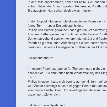
In der Halle angekommen, sahen wir beim Blick auf den S
antrat. Neben den Stammspielern Rückmann, Porath und 
Ersatzspieler. Nun schien doch etwas möglich…
In den Doppeln ließen wir die eingespielten Paarungen 
(sorry Tom…) unser Dreierdoppel bildete.
Philipp und Patrick gewannen nach großen Startschwierig
Thorben durften gegen die Kombination Rückmann/Porath 
Dementsprechend deutlich verloren sie mit 0:3 und fragten
Porath so gut wie jeden Aufschlag mit einem harten Vorh
gewinnen. Der erste Punktgewinn für Keno in der HH-Liga 
Zwischenstand 2:1!
Im oberen Paarkreuz gab es für Thorben heute nicht vie
chancenlos. Als dann auch noch Westermann(!) das Siegt
mich!“.
Philipp hingegen hatte sich bereits auf der Hinfahrt auf
war. Zuerst allerdings musste er gegen Porath ran und sch
kommende zweite Spiel. Dort allerdings konnte er mit
bezwingen, Ziel erreicht!
3:4 der virtuelle Spielstand.