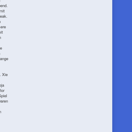
n
bend.
mit
reak.
n
sere
it
m
ie
n
lange
. Xie
oja
lor
piel
waren
n