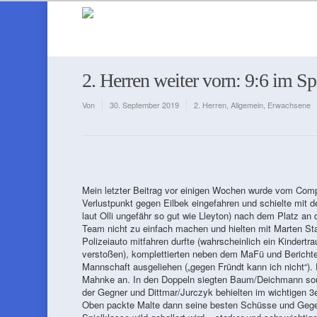
2. Herren weiter vorn: 9:6 im 
Von
30. September 2019
2. Herren
,
Allgemein
,
Erwachsene
Mein letzter Beitrag vor einigen Wochen wurde vom Compu
Verlustpunkt gegen Eilbek eingefahren und schielte mit 
laut Olli ungefähr so gut wie Lleyton) nach dem Platz a
Team nicht zu einfach machen und hielten mit Marten St
Polizeiauto mitfahren durfte (wahrscheinlich ein Kindert
verstoßen), komplettierten neben dem MaFü und Berichters
Mannschaft ausgeliehen („gegen Fründt kann ich nicht“). 
Mahnke an. In den Doppeln siegten Baum/Deichmann sou
der Gegner und Dittmar/Jurczyk behielten im wichtigen 3er
Oben packte Malte dann seine besten Schüsse und Gege