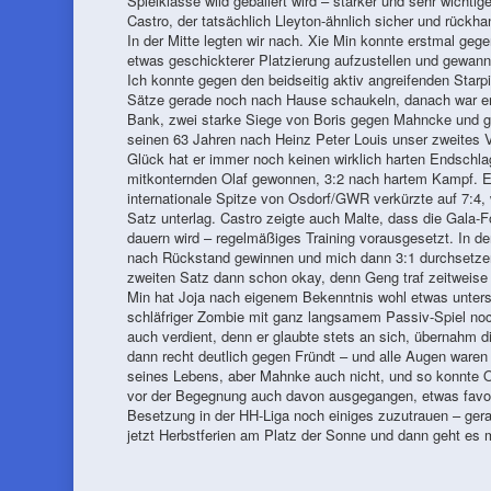
Spielklasse wild geballert wird – starker und sehr wichti
Castro, der tatsächlich Lleyton-ähnlich sicher und rückh
In der Mitte legten wir nach. Xie Min konnte erstmal ge
etwas geschickterer Platzierung aufzustellen und gewann
Ich konnte gegen den beidseitig aktiv angreifenden Starpi
Sätze gerade noch nach Hause schaukeln, danach war er 
Bank, zwei starke Siege von Boris gegen Mahncke und g
seinen 63 Jahren nach Heinz Peter Louis unser zweites Vo
Glück hat er immer noch keinen wirklich harten Endschlag
mitkonternden Olaf gewonnen, 3:2 nach hartem Kampf. Es 
internationale Spitze von Osdorf/GWR verkürzte auf 7:4,
Satz unterlag. Castro zeigte auch Malte, dass die Gala-
dauern wird – regelmäßiges Training vorausgesetzt. In d
nach Rückstand gewinnen und mich dann 3:1 durchsetzen 
zweiten Satz dann schon okay, denn Geng traf zeitweise 
Min hat Joja nach eigenem Bekenntnis wohl etwas untersc
schläfriger Zombie mit ganz langsamem Passiv-Spiel noch 
auch verdient, denn er glaubte stets an sich, übernahm die
dann recht deutlich gegen Fründt – und alle Augen waren
seines Lebens, aber Mahnke auch nicht, und so konnte 
vor der Begegnung auch davon ausgegangen, etwas favoris
Besetzung in der HH-Liga noch einiges zuzutrauen – gera
jetzt Herbstferien am Platz der Sonne und dann geht es 