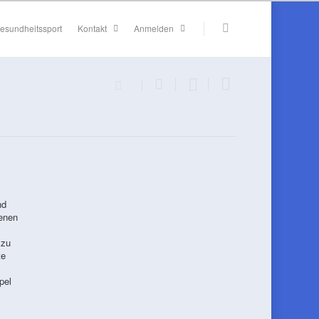
esundheitssport
Kontakt
Anmelden
nd
senen
 zu
te
pel