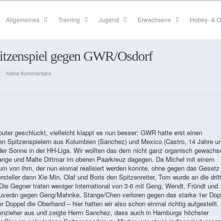
Allgemeines
Training
Jugend
Erwachsene
Hobby- & G
Spitzenspiel gegen GWR/Osdorf
Keine Kommentare
ter geschluckt, vielleicht klappt es nun besser: GWR hatte erst einen
den Spitzenspielern aus Kolumbien (Sanchez) und Mexico (Castro, 14 Jahre u
n der Sonne in der HH-Liga. Wir wollten das dem nicht ganz organisch gewach
ange und Malte Dittmar im oberen Paarkreuz dagegen. Da Michel mit einem
raum von ihm, der nun einmal realisiert werden konnte, ohne gegen das Gesetz
teller dann Xie Min, Olaf und Boris den Spitzenreiter, Tom wurde an die drit
Die Gegner traten weniger International von 3-6 mit Geng, Wendt, Fründt und
verän gegen Geng/Mahnke, Stange/Chen verloren gegen das starke 1er Dop
 Doppel die Oberhand – hier hatten wir also schon einmal richtig aufgestellt.
nzieher aus und zeigte Herrn Sanchez, dass auch in Hamburgs höchster