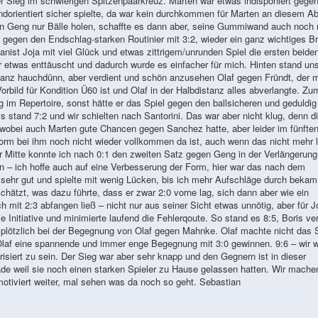
ger Sieg im schwierigen Spitzenpaarkreuz. Marten war etwas indisponiert gege
andorientiert sicher spielte, da war kein durchkommen für Marten an diesem A
gen Geng nur Bälle holen, schaffte es dann aber, seine Gummiwand auch noch 
 gegen den Endschlag-starken Routinier mit 3:2, wieder ein ganz wichtiges B
anist Joja mit viel Glück und etwas zittrigem/unrunden Spiel die ersten beide
etwas enttäuscht und dadurch wurde es einfacher für mich. Hinten stand un
anz hauchdünn, aber verdient und schön anzusehen Olaf gegen Fründt, der m
rbild für Kondition Ü60 ist und Olaf in der Halbdistanz alles abverlangte. Zu
 im Repertoire, sonst hätte er das Spiel gegen den ballsicheren und geduldig
stand 7:2 und wir schielten nach Santorini. Das war aber nicht klug, denn d
 wobei auch Marten gute Chancen gegen Sanchez hatte, aber leider im fünfte
Form bei ihm noch nicht wieder vollkommen da ist, auch wenn das nicht mehr 
er Mitte konnte ich nach 0:1 den zweiten Satz gegen Geng in der Verlängerung
– ich hoffe auch auf eine Verbesserung der Form, hier war das nach dem
sehr gut und spielte mit wenig Lücken, bis ich mehr Aufschläge durch bekam
hätzt, was dazu führte, dass er zwar 2:0 vorne lag, sich dann aber wie ein
mit 2:3 abfangen ließ – nicht nur aus seiner Sicht etwas unnötig, aber für J
 Initiative und minimierte laufend die Fehlerqoute. So stand es 8:5, Boris ver
 plötzlich bei der Begegnung von Olaf gegen Mahnke. Olaf machte nicht das S
Olaf eine spannende und immer enge Begegnung mit 3:0 gewinnen. 9:6 – wir 
iert zu sein. Der Sieg war aber sehr knapp und den Gegnern ist in dieser
de weil sie noch einen starken Spieler zu Hause gelassen hatten. Wir mache
motiviert weiter, mal sehen was da noch so geht. Sebastian