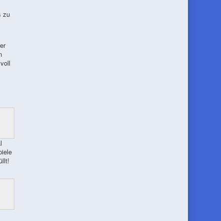
s zu
er
n
voll
l
piele
llt!