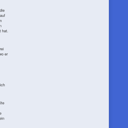
die
auf
n
n
 hat.
rei
wo er
ich
lte
e
ein