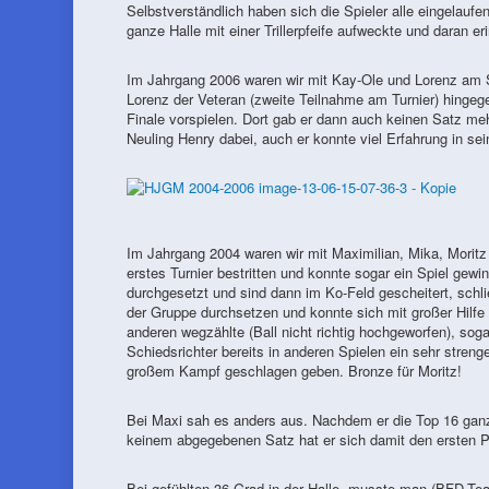
Selbstverständlich haben sich die Spieler alle eingelauf
ganze Halle mit einer Trillerpfeife aufweckte und daran er
Im Jahrgang 2006 waren wir mit Kay-Ole und Lorenz am S
Lorenz der Veteran (zweite Teilnahme am Turnier) hingeg
Finale vorspielen. Dort gab er dann auch keinen Satz me
Neuling Henry dabei, auch er konnte viel Erfahrung in se
Im Jahrgang 2004 waren wir mit Maximilian, Mika, Moritz
erstes Turnier bestritten und konnte sogar ein Spiel gewi
durchgesetzt und sind dann im Ko-Feld gescheitert, schl
der Gruppe durchsetzen und konnte sich mit großer Hilf
anderen wegzählte (Ball nicht richtig hochgeworfen), soga
Schiedsrichter bereits in anderen Spielen ein sehr stren
großem Kampf geschlagen geben. Bronze für Moritz!
Bei Maxi sah es anders aus. Nachdem er die Top 16 ganz
keinem abgegebenen Satz hat er sich damit den ersten Pl
Bei gefühlten 36 Grad in der Halle, musste man (BFD-T