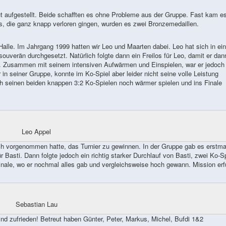
gut aufgestellt. Beide schafften es ohne Probleme aus der Gruppe. Fast kam e
s, die ganz knapp verloren gingen, wurden es zwei Bronzemedaillen.
alle. Im Jahrgang 1999 hatten wir Leo und Maarten dabei. Leo hat sich in ein
uverän durchgesetzt. Natürlich folgte dann ein Freilos für Leo, damit er dan
d. Zusammen mit seinem intensiven Aufwärmen und Einspielen, war er jedoch 
r in seiner Gruppe, konnte im Ko-Spiel aber leider nicht seine volle Leistung
h seinen beiden knappen 3:2 Ko-Spielen noch wärmer spielen und ins Finale
Leo Appel
ch vorgenommen hatte, das Turnier zu gewinnen. In der Gruppe gab es erstma
Basti. Dann folgte jedoch ein richtig starker Durchlauf von Basti, zwei Ko-S
inale, wo er nochmal alles gab und vergleichsweise hoch gewann. Mission erfü
Sebastian Lau
d zufrieden! Betreut haben Günter, Peter, Markus, Michel, Bufdi 1&2