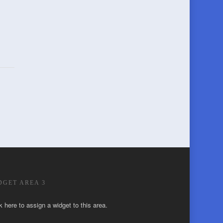
DGET AREA 3
k here to assign a widget to this area.