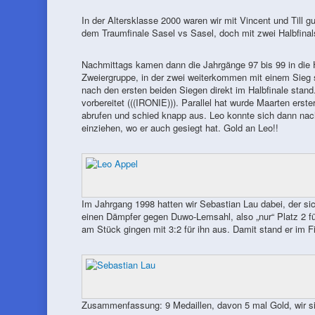
In der Altersklasse 2000 waren wir mit Vincent und Till 
dem Traumfinale Sasel vs Sasel, doch mit zwei Halbfinal
Nachmittags kamen dann die Jahrgänge 97 bis 99 in die H
Zweiergruppe, in der zwei weiterkommen mit einem Sieg so
nach den ersten beiden Siegen direkt im Halbfinale stan
vorbereitet (((IRONIE))). Parallel hat wurde Maarten erste
abrufen und schied knapp aus. Leo konnte sich dann nac
einziehen, wo er auch gesiegt hat. Gold an Leo!!
Im Jahrgang 1998 hatten wir Sebastian Lau dabei, der si
einen Dämpfer gegen Duwo-Lemsahl, also „nur“ Platz 2 für 
am Stück gingen mit 3:2 für ihn aus. Damit stand er im F
Zusammenfassung: 9 Medaillen, davon 5 mal Gold, wir sin