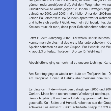
gönnen (oder zwei)(oder drei). Auf dem Weg haben wir nat
Glücklicherweise wurde gegen 12 Uhr ein Eiswagen angefa
Jahrgänge 2002 und 2003 in die Halle. Unter den 2003ern
keinen Fall erster wird. 24 Stunden später war er wahrs
und holte sich verdient Gold. Auch ein Schiedsrichter, de
Kreisen munkelt man, dass jener Schiedsrichter schon in
Jetzt zu dem Jahrgang 2002. Hier waren Henrik Behrens 
konnte man sie diesmal das erste Mal unterscheiden. Klein
Spieler schafften es aus der Gruppe. Für Hendrik und We
knapp 2:3 unterlag. Trotzdem Bronze für Wei-Huan!
Abschließend ging es nochmal zu unserer Lieblings Kartof
Am Sonntag ging es wieder um 8:30 am Treffpunkt los. Di
am Treffpunkt. Sonst ist Patrick aber meistens pünktlich.
Es ging los mit
dem Kiosk
den Jahrgängen 2000 und 2001.
Gerken. Malte hatte seinen ersten Wettkampf überhaupt.
dennoch gekämpft und seine Erfahrung gesammelt. Auch To
geschafft. Kai, Salim und Hendrik haben es aus der Grupp
schweres Los erwischt. Salim scheiterte Knapp mit 2:3 ei