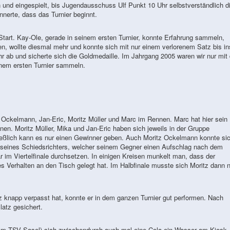
en und eingespielt, bis Jugendausschuss Ulf Punkt 10 Uhr selbstverständlich d
innerte, dass das Turnier beginnt.
tart. Kay-Ole, gerade in seinem ersten Turnier, konnte Erfahrung sammeln,
en, wollte diesmal mehr und konnte sich mit nur einem verlorenem Satz bis in
hr ab und sicherte sich die Goldmedaille. Im Jahrgang 2005 waren wir nur mit
inem ersten Turnier sammeln.
 Ockelmann, Jan-Eric, Moritz Müller und Marc im Rennen. Marc hat hier sein
nnen. Moritz Müller, Mika und Jan-Eric haben sich jeweils in der Gruppe
ießlich kann es nur einen Gewinner geben. Auch Moritz Ockelmann konnte sic
e seines Schiedsrichters, welcher seinem Gegner einen Aufschlag nach dem
r im Viertelfinale durchsetzen. In einigen Kreisen munkelt man, dass der
ges Verhalten an den Tisch gelegt hat. Im Halbfinale musste sich Moritz dann 
 knapp verpasst hat, konnte er in dem ganzen Turnier gut performen. Nach
atz gesichert.
eam TSV Sasel) sich zwischendurch auch mal
eine Cola
ein Wasser am Kiosk