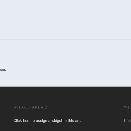
ben.
WIDGET AREA 2
WI
Click here to assign a widget to this area.
Clic