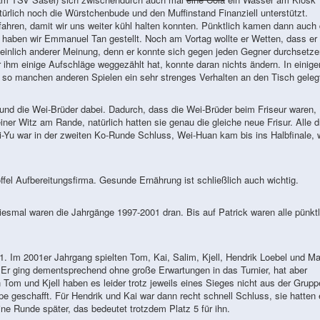
ürlich noch die Würstchenbude und den Muffinstand Finanziell unterstützt.
hren, damit wir uns weiter kühl halten konnten. Pünktlich kamen dann auch 
 haben wir Emmanuel Tan gestellt. Noch am Vortag wollte er Wetten, dass er 
cheinlich anderer Meinung, denn er konnte sich gegen jeden Gegner durchsetze
r ihm einige Aufschläge weggezählt hat, konnte daran nichts ändern. In einige
 so manchen anderen Spielen ein sehr strenges Verhalten an den Tisch gelegt
und die Wei-Brüder dabei. Dadurch, dass die Wei-Brüder beim Friseur waren,
er Witz am Rande, natürlich hatten sie genau die gleiche neue Frisur. Alle d
i-Yu war in der zweiten Ko-Runde Schluss, Wei-Huan kam bis ins Halbfinale, 
fel Aufbereitungsfirma. Gesunde Ernährung ist schließlich auch wichtig.
esmal waren die Jahrgänge 1997-2001 dran. Bis auf Patrick waren alle pünktl
 Im 2001er Jahrgang spielten Tom, Kai, Salim, Kjell, Hendrik Loebel und Ma
 Er ging dementsprechend ohne große Erwartungen in das Turnier, hat aber
m und Kjell haben es leider trotz jeweils eines Sieges nicht aus der Grupp
e geschafft. Für Hendrik und Kai war dann recht schnell Schluss, sie hatten 
ne Runde später, das bedeutet trotzdem Platz 5 für ihn.