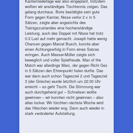
Kanterniederlage war also eingeplant, trotzdem
wollten wir anständiges Tischtennis zeigen. Das
gelang durchaus. Boris bestätigte sein gute
Form gegen Kamiar, Nisse verlor 2 x in 5
Sätzen, zeigte aber angesichts des
Trainigszustandes eine hochanständige
Leistung, auch das Doppel mit Nisse hat trotz
0:3 Lust auf mehr gemacht. Joseph hatte wenig
Chancen gegen Marcel Busch, konnte aber
einen Achtungserfolg in Form eines Satzes
erringen. Auch Messer-Müller zeigte sich
beweglich und voller Spielfreude. Man of the
Match war allerdings Marc, der gegen Richi Gez
in 5 Sätzen den Ehrenpunkt holen durfte. Das
war dann auch schon Tagesziel 2 und Tagesziel
3 (der Grieche) wurde letztlich um 22:30 Uhr
erreicht – so geht Tischi. Die Stimmung war
auch durchgehend gut – Schnelsen wollte
gewinnen – wir konnten nicht gewinnen – also
alles locker. Wir fürchten nächste Woche wird
das Höschen wieder eng. Dann auch wieder in
stark veränderter Aufstellung.