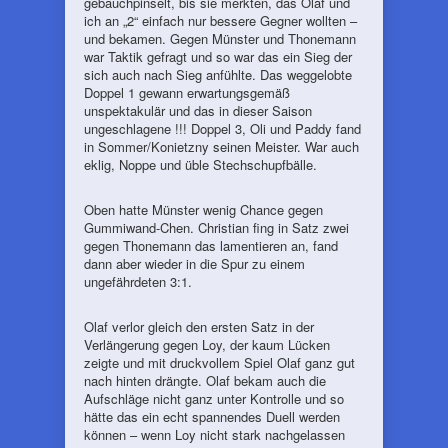
gebauchpinselt, bis sie merkten, das Olaf und
ich an „2“ einfach nur bessere Gegner wollten –
und bekamen. Gegen Münster und Thonemann
war Taktik gefragt und so war das ein Sieg der
sich auch nach Sieg anfühlte. Das weggelobte
Doppel 1 gewann erwartungsgemäß
unspektakulär und das in dieser Saison
ungeschlagene !!! Doppel 3, Oli und Paddy fand
in Sommer/Konietzny seinen Meister. War auch
eklig, Noppe und üble Stechschupfbälle.
Oben hatte Münster wenig Chance gegen
Gummiwand-Chen. Christian fing in Satz zwei
gegen Thonemann das lamentieren an, fand
dann aber wieder in die Spur zu einem
ungefährdeten 3:1.
Olaf verlor gleich den ersten Satz in der
Verlängerung gegen Loy, der kaum Lücken
zeigte und mit druckvollem Spiel Olaf ganz gut
nach hinten drängte. Olaf bekam auch die
Aufschläge nicht ganz unter Kontrolle und so
hätte das ein echt spannendes Duell werden
können – wenn Loy nicht stark nachgelassen