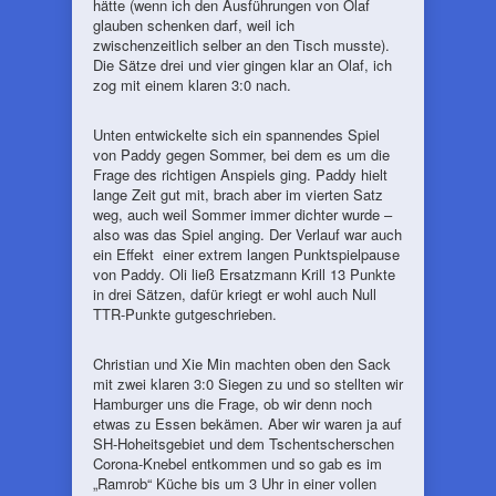
hätte (wenn ich den Ausführungen von Olaf
glauben schenken darf, weil ich
zwischenzeitlich selber an den Tisch musste).
Die Sätze drei und vier gingen klar an Olaf, ich
zog mit einem klaren 3:0 nach.
Unten entwickelte sich ein spannendes Spiel
von Paddy gegen Sommer, bei dem es um die
Frage des richtigen Anspiels ging. Paddy hielt
lange Zeit gut mit, brach aber im vierten Satz
weg, auch weil Sommer immer dichter wurde –
also was das Spiel anging. Der Verlauf war auch
ein Effekt einer extrem langen Punktspielpause
von Paddy. Oli ließ Ersatzmann Krill 13 Punkte
in drei Sätzen, dafür kriegt er wohl auch Null
TTR-Punkte gutgeschrieben.
Christian und Xie Min machten oben den Sack
mit zwei klaren 3:0 Siegen zu und so stellten wir
Hamburger uns die Frage, ob wir denn noch
etwas zu Essen bekämen. Aber wir waren ja auf
SH-Hoheitsgebiet und dem Tschentscherschen
Corona-Knebel entkommen und so gab es im
„Ramrob“ Küche bis um 3 Uhr in einer vollen