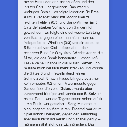
meine Hinrundenform anschließen und den
letzten Satz klar gewinnen. Das war ein
wichtiges Break – es folgte leider ein Re-Break.
Asmus verleitet Marc mit Moonbällen zu
leichten Fehlern (0:3) und Sang-Min war im 5.
Satz der starken Vorhand von Sander nicht
gewachsen. Es folgte eine schwache Leistung
von Bastus gegen einen nun nicht mehr so
indisponierten Windisch (0:3) und ein erneutes
5-Satzspiel von Olaf – diesmal mit dem
besseren Ende für Oleynikov. Wieder war es die
Mitte, die das Break beisteuerte. Lleyton ließ
Leske keine Chance in drei klaren Sätzen. Ich
musste mich deutlich mehr strecken und konnte
die Sätze 3 und 4 jeweils durch einen
Schmutzball :9 nach Hause bringen. Jetzt nur
kein erneutes 0:2 unten. Marc musste gegen
Sander über die volle Distanz, wurde aber
zunehmend bissiger und konnte den 5. Satz +4
holen. Damit war die Tagesmission schon erfüllt
– ein Punkt war gesichert. Sang Min arbeitet
sich langsam an Asmus ran. Diesmal war er im
Spiel schon überlegen, gegen den Aufschlag
aber noch nicht souverän und variabel genug –
mühsam nährt sich das Eichhörnchen. Das