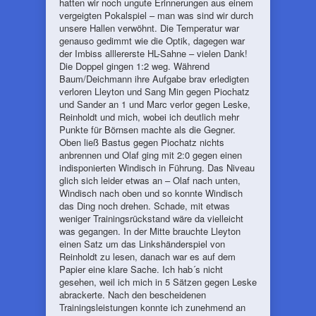
hatten wir noch ungute Erinnerungen aus einem
vergeigten Pokalspiel – man was sind wir durch
unsere Hallen verwöhnt. Die Temperatur war
genauso gedimmt wie die Optik, dagegen war
der Imbiss alllererste HL-Sahne – vielen Dank!
Die Doppel gingen 1:2 weg. Während
Baum/Deichmann ihre Aufgabe brav erledigten
verloren Lleyton und Sang Min gegen Piochatz
und Sander an 1 und Marc verlor gegen Leske,
Reinholdt und mich, wobei ich deutlich mehr
Punkte für Börnsen machte als die Gegner.
Oben ließ Bastus gegen Piochatz nichts
anbrennen und Olaf ging mit 2:0 gegen einen
indisponierten Windisch in Führung. Das Niveau
glich sich leider etwas an – Olaf nach unten,
Windisch nach oben und so konnte Windisch
das Ding noch drehen. Schade, mit etwas
weniger Trainingsrückstand wäre da vielleicht
was gegangen. In der Mitte brauchte Lleyton
einen Satz um das Linkshänderspiel von
Reinholdt zu lesen, danach war es auf dem
Papier eine klare Sache. Ich hab´s nicht
gesehen, weil ich mich in 5 Sätzen gegen Leske
abrackerte. Nach den bescheidenen
Trainingsleistungen konnte ich zunehmend an