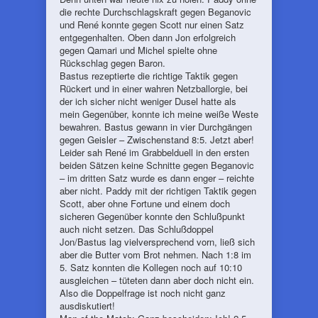
die rechte Durchschlagskraft gegen Beganovic
und René konnte gegen Scott nur einen Satz
entgegenhalten. Oben dann Jon erfolgreich
gegen Qamari und Michel spielte ohne
Rückschlag gegen Baron.
Bastus rezeptierte die richtige Taktik gegen
Rückert und in einer wahren Netzballorgie, bei
der ich sicher nicht weniger Dusel hatte als
mein Gegenüber, konnte ich meine weiße Weste
bewahren. Bastus gewann in vier Durchgängen
gegen Geisler – Zwischenstand 8:5. Jetzt aber!
Leider sah René im Grabbelduell in den ersten
beiden Sätzen keine Schnitte gegen Beganovic
– im dritten Satz wurde es dann enger – reichte
aber nicht. Paddy mit der richtigen Taktik gegen
Scott, aber ohne Fortune und einem doch
sicheren Gegenüber konnte den Schlußpunkt
auch nicht setzen. Das Schlußdoppel
Jon/Bastus lag vielversprechend vorn, ließ sich
aber die Butter vom Brot nehmen. Nach 1:8 im
5. Satz konnten die Kollegen noch auf 10:10
ausgleichen – tüteten dann aber doch nicht ein.
Also die Doppelfrage ist noch nicht ganz
ausdiskutiert!