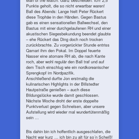
Man of the Match: Ganz bescheiden: Ich! 2,5
Punkte geholt, die so nicht erwartbar waren!
Ball des Abends: Lange hielt Peter Rückert
diese Trophäe in den Händen. Gegen Bastus
gab es einen sensationellen Ballwechsel, den
Bastus mit einer durchgelaufenen RH und einer
akustischen Siegesbekundung beendet glaubte
– ehe Rückert das Ding doch noch trocken
zurückbrachte. Zu vorgerückter Stunde entriss
Qamari ihm den Pokal. Im Doppel feuerte
Nasser eine atomare RH ab, die nach Kante
roch, aber wohl regulär den Ball traf und auf
dem Tisch einschlug wie ein nordkoreanischer
Sprengkopf im Nordpazifik.
Anschließend durfte Jon erstmalig die
kulinarischen Highlights in der Billstedter
Hautpstraße genießen – auch diese
Bildungslücke wurde damit geschlossen.
Nächste Woche droht der erste doppelte
Punktverlust gegen Schnelsen, aber unsere
Aufstellung wird wieder mal wundertütenmäßig
sein …
Bis dahin bin ich hoffentlich ausgeschlafen, die
Nacht war kurz … ich bin zu alt für so´n Scheiß!