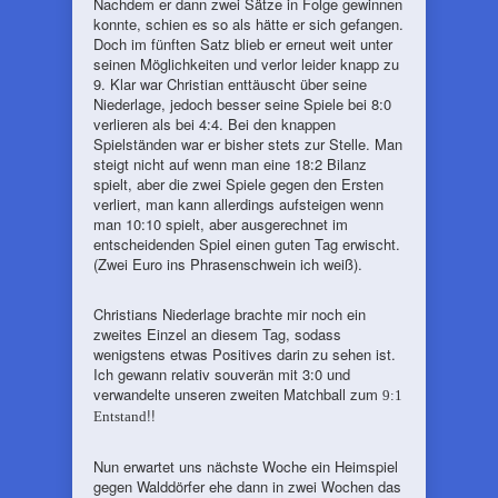
Nachdem er dann zwei Sätze in Folge gewinnen
konnte, schien es so als hätte er sich gefangen.
Doch im fünften Satz blieb er erneut weit unter
seinen Möglichkeiten und verlor leider knapp zu
9. Klar war Christian enttäuscht über seine
Niederlage, jedoch besser seine Spiele bei 8:0
verlieren als bei 4:4. Bei den knappen
Spielständen war er bisher stets zur Stelle. Man
steigt nicht auf wenn man eine 18:2 Bilanz
spielt, aber die zwei Spiele gegen den Ersten
verliert, man kann allerdings aufsteigen wenn
man 10:10 spielt, aber ausgerechnet im
entscheidenden Spiel einen guten Tag erwischt.
(Zwei Euro ins Phrasenschwein ich weiß).
Christians Niederlage brachte mir noch ein
zweites Einzel an diesem Tag, sodass
wenigstens etwas Positives darin zu sehen ist.
Ich gewann relativ souverän mit 3:0 und
verwandelte unseren zweiten Matchball zum
9:1
!!
Entstand
Nun erwartet uns nächste Woche ein Heimspiel
gegen Walddörfer ehe dann in zwei Wochen das