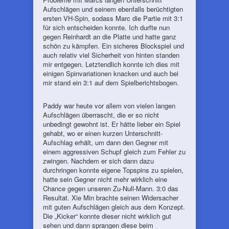
Aufschlägen und seinem ebenfalls berüchtigten
ersten VH-Spin, sodass Marc die Partie mit 3:1
für sich entscheiden konnte. Ich durfte nun
gegen Reinhardt an die Platte und hatte ganz
schön zu kämpfen. Ein sicheres Blockspiel und
auch relativ viel Sicherheit von hinten standen
mir entgegen. Letztendlich konnte ich dies mit
einigen Spinvariationen knacken und auch bei
mir stand ein 3:1 auf dem Spielberichtsbogen.
Paddy war heute vor allem von vielen langen
Aufschlägen überrascht, die er so nicht
unbedingt gewohnt ist. Er hätte lieber ein Spiel
gehabt, wo er einen kurzen Unterschnitt-
Aufschlag erhält, um dann den Gegner mit
einem aggressiven Schupf gleich zum Fehler zu
zwingen. Nachdem er sich dann dazu
durchringen konnte eigene Topspins zu spielen,
hatte sein Gegner nicht mehr wirklich eine
Chance gegen unseren Zu-Null-Mann. 3:0 das
Resultat. Xie Min brachte seinen Widersacher
mit guten Aufschlägen gleich aus dem Konzept.
Die „Kicker“ konnte dieser nicht wirklich gut
sehen und dann sprangen diese beim