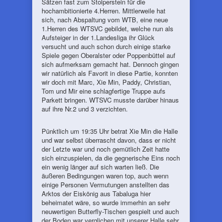
Sätzen fast zum Stolperstein für die
hochambitionierte 4.Herren. Mittlerweile hat
sich, nach Abspaltung vom WTB, eine neue
1.Herren des WTSVC gebildet, welche nun als
Aufsteiger in der 1.Landesliga ihr Glück
versucht und auch schon durch einige starke
Spiele gegen Oberalster oder Poppenbüttel auf
sich aufmerksam gemacht hat. Dennoch gingen
wir natürlich als Favorit in diese Partie, konnten
wir doch mit Marc, Xie Min, Paddy, Christian,
Tom und Mir eine schlagfertige Truppe aufs
Parkett bringen. WTSVC musste darüber hinaus
auf ihre Nr.2 und 3 verzichten.
Pünktlich um 19:35 Uhr betrat Xie Min die Halle
und war selbst überrascht davon, dass er nicht
der Letzte war und noch gemütlich Zeit hatte
sich einzuspielen, da die gegnerische Eins noch
ein wenig länger auf sich warten ließ. Die
äußeren Bedingungen waren top, auch wenn
einige Personen Vermutungen anstellten das
Arktos der Eiskönig aus Tabaluga hier
beheimatet wäre, so wurde immerhin an sehr
neuwertigen Butterfly-Tischen gespielt und auch
der Boden war verglichen mit unserer Halle sehr