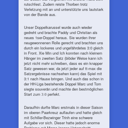
rutschfest. Zudem reiste Thorben trotz
Verletzung mit an und unterstützte uns lautstark
von der Bande aus.
Unser Doppelkarussel wurde auch wieder
gedreht und brachte Paddy und Christian als
neues 1ser-Doppel heraus. Sie wurden ihrer
neugewonnenen Rolle gerecht und brachten uns
durch ein lockeres und ungefährdetes 3:0 gleich
in Front. Xie Min und Ich konnten nach kleinem
Hänger im zweiten Satz (blöder Weise kann ich
jetzt nicht mehr schreiben, dass es ein knapper
Satz gewesen war, da jetzt jeder auf tt-max die
Satzergebnisse nachsehen kann) das Spiel mit
3:1 nach Hause bringen. Und auch das schon in
der HH-Liga bestehende Doppel Marc und Tom
siegte souverän und machte den bestmöglichen
Start zum
perfekt.
3:0
Daraufhin durfte Marc erstmals in dieser Saison
im oberen Paarkreuz auflaufen und hatte gleich
mit Schiller-Bezwinger Trinh eine schwere
Aufgabe vor sich. Dieser hatte jedoch enorme
Probleme mit Marcs langen Unterschnitt