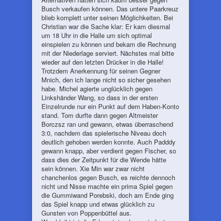
Busch verkaufen können. Das untere Paarkreuz
blieb komplett unter seinen Möglichkeiten. Bei
Christian war die Sache klar: Er kam diesmal
um 18 Uhr in die Halle um sich optimal
einspielen zu können und bekam die Rechnung
mit der Niederlage serviert. Nächstes mal bitte
wieder auf den letzten Drücker in die Halle!
Trotzdem Anerkennung für seinen Gegner
Mnich, den ich lange nicht so sicher gesehen
habe. Michel agierte unglücklich gegen
Linkshänder Wang, so dass in der ersten
Einzelrunde nur ein Punkt auf dem Haben-Konto
stand. Tom durfte dann gegen Altmeister
Borczsz ran und gewann, etwas überraschend
3:0, nachdem das spielerische Niveau doch
deutlich gehoben werden konnte. Auch Padddy
gewann knapp, aber verdient gegen Fischer, so
dass dies der Zeitpunkt für die Wende hätte
sein können. Xie Min war zwar nicht
chanchenlos gegen Busch, es reichte dennoch
nicht und Nisse machte ein prima Spiel gegen
die Gummiwand Porebski, doch am Ende ging
das Spiel knapp und etwas glücklich zu
Gunsten von Poppenbüttel aus.