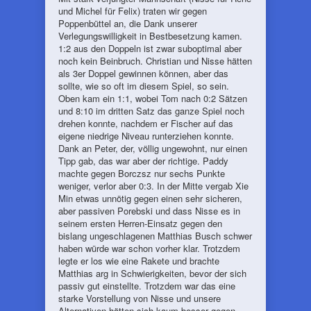
und Michel für Felix) traten wir gegen
Poppenbüttel an, die Dank unserer
Verlegungswilligkeit in Bestbesetzung kamen.
1:2 aus den Doppeln ist zwar suboptimal aber
noch kein Beinbruch. Christian und Nisse hätten
als 3er Doppel gewinnen können, aber das
sollte, wie so oft im diesem Spiel, so sein.
Oben kam ein 1:1, wobei Tom nach 0:2 Sätzen
und 8:10 im dritten Satz das ganze Spiel noch
drehen konnte, nachdem er Fischer auf das
eigene niedrige Niveau runterziehen konnte.
Dank an Peter, der, völlig ungewohnt, nur einen
Tipp gab, das war aber der richtige. Paddy
machte gegen Borczsz nur sechs Punkte
weniger, verlor aber 0:3. In der Mitte vergab Xie
Min etwas unnötig gegen einen sehr sicheren,
aber passiven Porebski und dass Nisse es in
seinem ersten Herren-Einsatz gegen den
bislang ungeschlagenen Matthias Busch schwer
haben würde war schon vorher klar. Trotzdem
legte er los wie eine Rakete und brachte
Matthias arg in Schwierigkeiten, bevor der sich
passiv gut einstellte. Trotzdem war das eine
starke Vorstellung von Nisse und unsere
Alternativen hätten sich kaum besser gegen