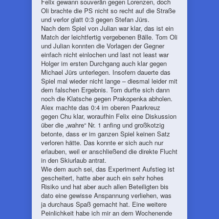
Felix gewann souverän gegen Lorenzen, doch
Oli brachte die PS nicht so recht auf die Straße
und verlor glatt 0:3 gegen Stefan Jürs.
Nach dem Spiel von Julian war klar, das ist ein
Match der leichtfertig vergebenen Bälle. Tom Oli
und Julian konnten die Vorlagen der Gegner
einfach nicht einlochen und last not least war
Holger im ersten Durchgang auch klar gegen
Michael Jürs unterlegen. Insofern dauerte das
Spiel mal wieder nicht lange – diesmal leider mit
dem falschen Ergebnis. Tom durfte sich dann
noch die Klatsche gegen Prakopenka abholen.
Alex machte das 0:4 im oberen Paarkreuz
gegen Chu klar, woraufhin Felix eine Diskussion
über die „wahre“ Nr. 1 anfing und großkotzig
betonte, dass er im ganzen Spiel keinen Satz
verloren hätte. Das konnte er sich auch nur
erlauben, weil er anschließend die direkte Flucht
in den Skiurlaub antrat.
Wie dem auch sei, das Experiment Aufstieg ist
gescheitert, hatte aber auch ein sehr hohes
Risiko und hat aber auch allen Beteiligten bis
dato eine gewisse Anspannung verliehen, was
ja durchaus Spaß gemacht hat. Eine weitere
Peinlichkeit habe ich mir an dem Wochenende