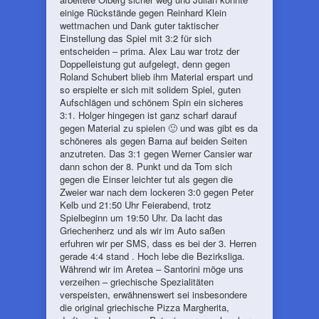
einige Rückstände gegen Reinhard Klein
wettmachen und Dank guter taktischer
Einstellung das Spiel mit 3:2 für sich
entscheiden – prima. Alex Lau war trotz der
Doppelleistung gut aufgelegt, denn gegen
Roland Schubert blieb ihm Material erspart und
so erspielte er sich mit solidem Spiel, guten
Aufschlägen und schönem Spin ein sicheres
3:1. Holger hingegen ist ganz scharf darauf
gegen Material zu spielen 🙂 und was gibt es da
schöneres als gegen Barna auf beiden Seiten
anzutreten. Das 3:1 gegen Werner Cansier war
dann schon der 8. Punkt und da Tom sich
gegen die Einser leichter tut als gegen die
Zweier war nach dem lockeren 3:0 gegen Peter
Kelb und 21:50 Uhr Feierabend, trotz
Spielbeginn um 19:50 Uhr. Da lacht das
Griechenherz und als wir im Auto saßen
erfuhren wir per SMS, dass es bei der 3. Herren
gerade 4:4 stand . Hoch lebe die Bezirksliga.
Während wir im Aretea – Santorini möge uns
verzeihen – griechische Spezialitäten
verspeisten, erwähnenswert sei insbesondere
die original griechische Pizza Margherita,