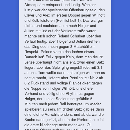
Atmosphäre entspannt und lustig. Weniger
lustig war der spielerische Offenbarungseid, den
Oliver und Alex im ersten Doppel gegen Willhöft
und Kelb leisteten (Peinlichkeit 1). Das war gar
nichts und nachdem auch noch Holger und
Julian mit 0:2 auf der Verliererstraße waren
machte sich schon Roland Schubert über den
Verlauf lustig, aber Holger und Julian drehten
das Ding doch noch gegen 3 Matchbälle –
Respekt. Roland vergin das lachen etwas.
Danach ließ Felix gegen Kelb, dem man die 72
Lenze überhaupt nicht ansieht, zwar einen Satz
liegen, aber das Spiel ging ungefährdet mit 3:1
an uns. Tom wollte dann mal zeigen wie man es
richtig macht, lieferte aber Peinlichkeit Nr. 2 ab.
0:2 Rückstand und völlige Planlosigkeit gegen
die Noppe von Holger Willhöft, unsichere
Vorhand und völlig ohne Rhythmus gegen
Holger, der in aller Seelenruhe gefühlte 5
Minuten nach jedem Ball benötigte um wieder
spielbereit zu sein. Im dritten Satz gab es dann
eine leichte Aufwärtstendenz und ab da war die
Sache dann geritzt, aber in der Performance ist
die erste Niederlage nicht mehr weit. Oli
arbeitete Olberg sicher weg und Julian konnte