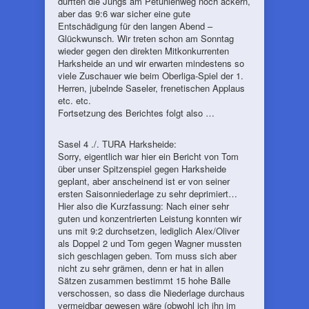
durften die Jungs am Petunienweg noch ackern,
aber das 9:6 war sicher eine gute
Entschädigung für den langen Abend –
Glückwunsch. Wir treten schon am Sonntag
wieder gegen den direkten Mitkonkurrenten
Harksheide an und wir erwarten mindestens so
viele Zuschauer wie beim Oberliga-Spiel der 1.
Herren, jubelnde Saseler, frenetischen Applaus
etc. etc.
Fortsetzung des Berichtes folgt also …
Sasel 4 ./. TURA Harksheide:
Sorry, eigentlich war hier ein Bericht von Tom
über unser Spitzenspiel gegen Harksheide
geplant, aber anscheinend ist er von seiner
ersten Saisonniederlage zu sehr deprimiert…
Hier also die Kurzfassung: Nach einer sehr
guten und konzentrierten Leistung konnten wir
uns mit 9:2 durchsetzen, lediglich Alex/Oliver
als Doppel 2 und Tom gegen Wagner mussten
sich geschlagen geben. Tom muss sich aber
nicht zu sehr grämen, denn er hat in allen
Sätzen zusammen bestimmt 15 hohe Bälle
verschossen, so dass die Niederlage durchaus
vermeidbar gewesen wäre (obwohl ich ihn im