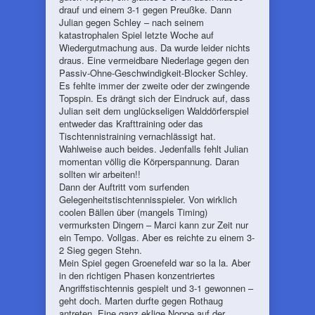
drauf und einem 3-1 gegen Preußke. Dann
Julian gegen Schley – nach seinem
katastrophalen Spiel letzte Woche auf
Wiedergutmachung aus. Da wurde leider nichts
draus. Eine vermeidbare Niederlage gegen den
Passiv-Ohne-Geschwindigkeit-Blocker Schley.
Es fehlte immer der zweite oder der zwingende
Topspin. Es drängt sich der Eindruck auf, dass
Julian seit dem unglückseligen Walddörferspiel
entweder das Krafttraining oder das
Tischtennistraining vernachlässigt hat.
Wahlweise auch beides. Jedenfalls fehlt Julian
momentan völlig die Körperspannung. Daran
sollten wir arbeiten!!
Dann der Auftritt vom surfenden
Gelegenheitstischtennisspieler. Von wirklich
coolen Bällen über (mangels Timing)
vermurksten Dingern – Marci kann zur Zeit nur
ein Tempo. Vollgas. Aber es reichte zu einem 3-
2 Sieg gegen Stehn.
Mein Spiel gegen Groenefeld war so la la. Aber
in den richtigen Phasen konzentriertes
Angriffstischtennis gespielt und 3-1 gewonnen –
geht doch. Marten durfte gegen Rothaug
antreten. Eine ganz eklige Noppe auf der