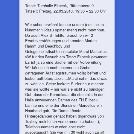
Tatort: Turnhalle Eilbeck, Ritterstasse 9
Tatzeit: Freitag, 22.03.2013, 19:30 – 22:30 Uhr
Wie schon erwähnt konnte unsere (nominelle)
Nummer 1 (dazu später mehr) nicht mitwirken.
Da auch Alex B. fehlte, brauchten wir 2
Ersatzverstärkungen und konnten Marten
Ramm und Beachboy und
Gelegenheitstischtennisspieler Marci Marcellus
vW für den Besuch am Tatort Eilbeck gewinnen.
Es ist ja so eine Sache mit der Vorbereitung.
Wir können ja nach unseren zu Grabe
getragenen Aufstiegsträumen völlig befreit und
locker auftreten, aber…..Marci nahm das etwas
zu wörtlich. Seine lockere Surferfrisur machte
was sie wollte – nur war sie nicht zu bändigen.
Gut, dass der Kommissar die ebenfalls in der
Halle anwesenden Damen des TH Eilbeck
kannte und eine der Blondinen Marcellus ein
Haarband gab. Die Dame könnte
Hintergedanken gehabt haben (irgendwas von
Toyboy meinte ich vernommen zu haben..),
Telefonnummern wurden aber nicht
ausgetauscht (sie war mit 30 wohl auch zu alt