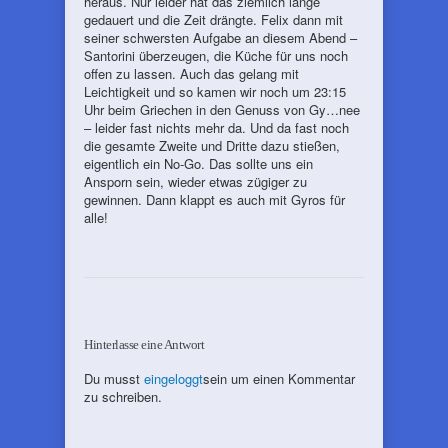
heraus. Nur leider hat das ziemlich lange
gedauert und die Zeit drängte. Felix dann mit
seiner schwersten Aufgabe an diesem Abend –
Santorini überzeugen, die Küche für uns noch
offen zu lassen. Auch das gelang mit
Leichtigkeit und so kamen wir noch um 23:15
Uhr beim Griechen in den Genuss von Gy…nee
– leider fast nichts mehr da. Und da fast noch
die gesamte Zweite und Dritte dazu stießen,
eigentlich ein No-Go. Das sollte uns ein
Ansporn sein, wieder etwas zügiger zu
gewinnen. Dann klappt es auch mit Gyros für
alle!
Hinterlasse eine Antwort
Du musst
eingeloggt
sein um einen Kommentar
zu schreiben.