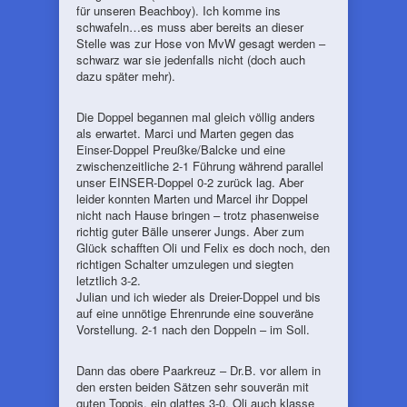
für unseren Beachboy). Ich komme ins
schwafeln…es muss aber bereits an dieser
Stelle was zur Hose von MvW gesagt werden –
schwarz war sie jedenfalls nicht (doch auch
dazu später mehr).
Die Doppel begannen mal gleich völlig anders
als erwartet. Marci und Marten gegen das
Einser-Doppel Preußke/Balcke und eine
zwischenzeitliche 2-1 Führung während parallel
unser EINSER-Doppel 0-2 zurück lag. Aber
leider konnten Marten und Marcel ihr Doppel
nicht nach Hause bringen – trotz phasenweise
richtig guter Bälle unserer Jungs. Aber zum
Glück schafften Oli und Felix es doch noch, den
richtigen Schalter umzulegen und siegten
letztlich 3-2.
Julian und ich wieder als Dreier-Doppel und bis
auf eine unnötige Ehrenrunde eine souveräne
Vorstellung. 2-1 nach den Doppeln – im Soll.
Dann das obere Paarkreuz – Dr.B. vor allem in
den ersten beiden Sätzen sehr souverän mit
guten Toppis, ein glattes 3-0. Oli auch klasse