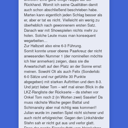
Rückhand. Womit ich seine Qualitäten damit
auch schon abschließend beschrieben habe.
Marten kann eigentlich jeden Schlag besser als
er, aber er tat es nicht. Vielleicht ein wenig zu
überheblich nach gewonnenem ersten Satz.
Danach war mit Showspielen nichts mehr zu
holen. Solche Leute muss man konsequent
wegarbeiten…
Zur Halbzeit also eine 6-3 Führung.
Somit konnte unser oberes Paarkreuz der nicht
anwesenden Nummer 1 (der nominellen möchte
ich hier anmerken) zeigen, dass sie die
Anwartschaft auf den Platz an der Sonne ernst
meinen. Sowohl Oli als auch Felix (Sonderlob:
6-0 Sätze und nur gefühlte 30 Punkte
abgegeben) mit starken Auftritten und dem 8-3.
Und jetzt lieber Tom – wirf mal einen Blick in die
LKZ-Rangliste der Rückserie – da stehen vor
Onkel Tom noch 2 (in Worten zwei) Saseler! Da
muss nächste Woche gegen Battal und
Schimansky aber mal richtig was kommen!!
Julian wurde im zweiten Spiel nicht sicherer und
auch nicht erfolgreicher. Gegen den Linkshänder
Stehn sah er nicht gut aus und verlor glatt.
Dann der zweite Einzelauftritt vom Heimkehrer –