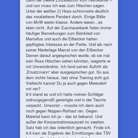
und nun muss ich was zum Höschen sagen.
Unter der weißen (!) Hose schimmerte deutlich
das rosafarbene Pendant durch. Einige Bälle
von MvW waren klasse. Andere waren…es
eben nicht. Auf der Zuschauerbank fielen immer
häufiger Bemerkungen zum Beinkleid von
Marcellus und auch die Eilbecker hatten
gepflegtes Interesse an der Partie. Und als nach
seiner Niederlage Marcel von den Eilbecker
Damen darauf angesprochen wurde, ob sie mal
sein Rosa Höschen sehen könnten, reagierte er
mit Unverständnis. Ich fand seinen Auftritt als
„Ersatzmann“ aber ausgesprochen gut. So aus
dem nichts heraus, fast ohne Training echt gut.
Vielleicht kannst Du ja auch gegen Meiendorf
mit ran?
8-5 stand es und ich hatte meinen Schläger
ordnungsgemäß gereinigte und in der Tasche
verpackt. Umsonst – musste ich dann auch
noch gegen Noppen-Rothaut ran. Gegen
Material kann ich ja – das ist bekannt. Und
außer der Konzentrationsauszeit im zweiten
Satz hab ich das ordentlich gemacht. Finde ich.
9-5 kam als Ergebnis der Ermittlungen des TSV