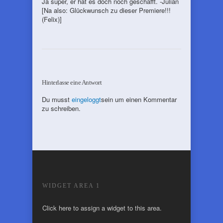
Ja super, er hat es doch noch geschafft. -Julian
[Na also: Glückwunsch zu dieser Premiere!!!
(Felix)]
Hinterlasse eine Antwort
Du musst
eingeloggt
sein um einen Kommentar
zu schreiben.
WIDGET AREA 1
Click here to assign a widget to this area.