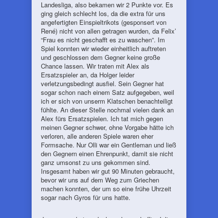
Landesliga, also bekamen wir 2 Punkte vor. Es
ging gleich schlecht los, da die extra für uns
angefertigten Einspieltrikots (gesponsert von
René) nicht von allen getragen wurden, da Felix’
“Frau es nicht geschafft es zu waschen”. Im
Spiel konnten wir wieder einheitlich auftreten
und geschlossen dem Gegner keine große
Chance lassen. Wir traten mit Alex als
Ersatzspieler an, da Holger leider
verletzungsbedingt ausfiel. Sein Gegner hat
sogar schon nach einem Satz aufgegeben, weil
ich er sich von unserm Klatschen benachteiligt
fühlte. An dieser Stelle nochmal vielen dank an
Alex fürs Ersatzspielen. Ich tat mich gegen
meinen Gegner schwer, ohne Vorgabe hätte ich
verloren, alle anderen Spiele waren eher
Formsache. Nur Olli war ein Gentleman und ließ
den Gegnern einen Ehrenpunkt, damit sie nicht
ganz umsonst zu uns gekommen sind.
Insgesamt haben wir gut 90 Minuten gebraucht,
bevor wir uns auf dem Weg zum Griechen
machen konnten, der um so eine frühe Uhrzeit
sogar nach Gyros für uns hatte.