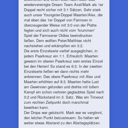
wiedervereinigte Dream Team Axel/Mark als 1er
Doppel recht sicher mit 3:1 Sätzen. Sehr stark
auch unser Youngster-Doppel Maarten/Alex, die
mal eben das 1er Doppel von Farmsen in
überzeugender Weise mit 3:0 von der Platte
fegten und sich auch nicht vom “krummen”
Spiel der Farmsener Oldies beeindrucken
ließen. Dem wollten Peter/Matthias nicht
nachstehen und erkämpften ein 3:2.
Die erste Einzelserie verlief ausgeglichen, in
jedem Paarkreuz ein 1:1. Erfreulich: Maarten
gewann im oberen Paarkreuz sein erstes Einzel
bei den Herren! So stand es 6:3. In der zweiten
Einzelserie ließen wir dann nichts mehr
anbrennen: Das obere Paarkreuz mit Alex und
Maarten erhöhten auf 8:3. Maarten hatte Lust
am Gewinnen gefunden und drehte mit tollem
Kampf ein schon verloren geglaubtes Spiel nach
0:2 und Rückstand im 3. Satz. Was ein Timeout
zum rechten Zeitpunkt doch manchmal
bewirken kann.
Der Drops war gelutscht. Mark war es vergönnt,
den letzten Punkt beizusteuern. So halten wir
weiter etwas Abstand zu den Abstiegsplätzen.