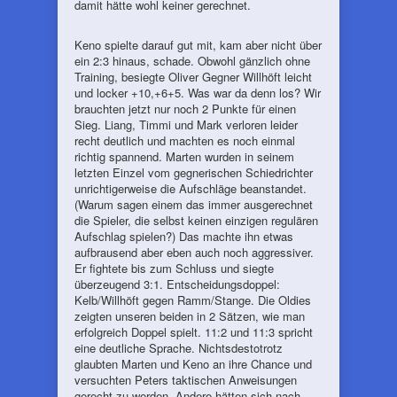
damit hätte wohl keiner gerechnet.
Keno spielte darauf gut mit, kam aber nicht über
ein 2:3 hinaus, schade. Obwohl gänzlich ohne
Training, besiegte Oliver Gegner Willhöft leicht
und locker +10,+6+5. Was war da denn los? Wir
brauchten jetzt nur noch 2 Punkte für einen
Sieg. Liang, Timmi und Mark verloren leider
recht deutlich und machten es noch einmal
richtig spannend. Marten wurden in seinem
letzten Einzel vom gegnerischen Schiedrichter
unrichtigerweise die Aufschläge beanstandet.
(Warum sagen einem das immer ausgerechnet
die Spieler, die selbst keinen einzigen regulären
Aufschlag spielen?) Das machte ihn etwas
aufbrausend aber eben auch noch aggressiver.
Er fightete bis zum Schluss und siegte
überzeugend 3:1. Entscheidungsdoppel:
Kelb/Willhöft gegen Ramm/Stange. Die Oldies
zeigten unseren beiden in 2 Sätzen, wie man
erfolgreich Doppel spielt. 11:2 und 11:3 spricht
eine deutliche Sprache. Nichtsdestotrotz
glaubten Marten und Keno an ihre Chance und
versuchten Peters taktischen Anweisungen
gerecht zu werden. Andere hätten sich nach