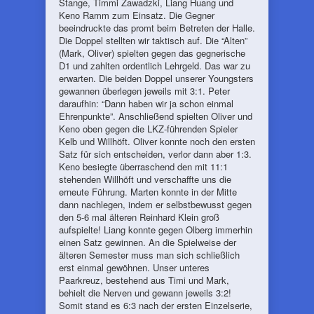
Stange, Timmi Zawadzki, Liang Huang und
Keno Ramm zum Einsatz. Die Gegner
beeindruckte das promt beim Betreten der Halle.
Die Doppel stellten wir taktisch auf. Die “Alten”
(Mark, Oliver) spielten gegen das gegnerische
D1 und zahlten ordentlich Lehrgeld. Das war zu
erwarten. Die beiden Doppel unserer Youngsters
gewannen überlegen jeweils mit 3:1. Peter
daraufhin: “Dann haben wir ja schon einmal
Ehrenpunkte”. Anschließend spielten Oliver und
Keno oben gegen die LKZ-führenden Spieler
Kelb und Willhöft. Oliver konnte noch den ersten
Satz für sich entscheiden, verlor dann aber 1:3.
Keno besiegte überraschend den mit 11:1
stehenden Willhöft und verschaffte uns die
erneute Führung. Marten konnte in der Mitte
dann nachlegen, indem er selbstbewusst gegen
den 5-6 mal älteren Reinhard Klein groß
aufspielte! Liang konnte gegen Olberg immerhin
einen Satz gewinnen. An die Spielweise der
älteren Semester muss man sich schließlich
erst einmal gewöhnen. Unser unteres
Paarkreuz, bestehend aus Timi und Mark,
behielt die Nerven und gewann jeweils 3:2!
Somit stand es 6:3 nach der ersten Einzelserie,