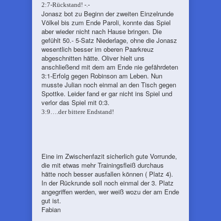
2:7-Rückstand! -.-
Jonasz bot zu Beginn der zweiten Einzelrunde
Völkel bis zum Ende Paroli, konnte das Spiel
aber wieder nicht nach Hause bringen. Die
gefühlt 50.- 5-Satz Niederlage, ohne die Jonasz
wesentlich besser im oberen Paarkreuz
abgeschnitten hätte. Oliver hielt uns
anschließend mit dem am Ende nie gefährdeten
3:1-Erfolg gegen Robinson am Leben. Nun
musste Julian noch einmal an den Tisch gegen
Spottke. Leider fand er gar nicht ins Spiel und
verlor das Spiel mit 0:3.
3:9….der bittere Endstand!
Eine im Zwischenfazit sicherlich gute Vorrunde,
die mit etwas mehr Trainingsfleiß durchaus
hätte noch besser ausfallen können ( Platz 4).
In der Rückrunde soll noch einmal der 3. Platz
angegriffen werden, wer weiß wozu der am Ende
gut ist.
Fabian