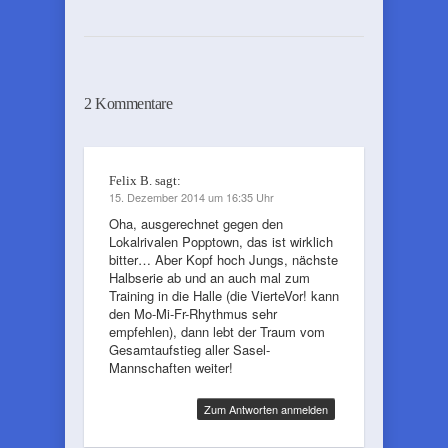
2 Kommentare
Felix B.
sagt:
15. Dezember 2014 um 16:35 Uhr
Oha, ausgerechnet gegen den
Lokalrivalen Popptown, das ist wirklich
bitter… Aber Kopf hoch Jungs, nächste
Halbserie ab und an auch mal zum
Training in die Halle (die VierteVor! kann
den Mo-Mi-Fr-Rhythmus sehr
empfehlen), dann lebt der Traum vom
Gesamtaufstieg aller Sasel-
Mannschaften weiter!
Zum Antworten anmelden