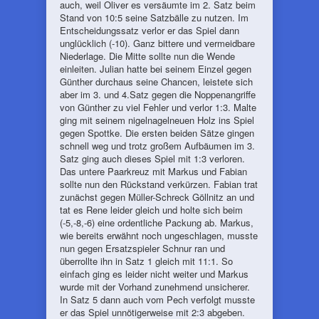
auch, weil Oliver es versäumte im 2. Satz beim
Stand von 10:5 seine Satzbälle zu nutzen. Im
Entscheidungssatz verlor er das Spiel dann
unglücklich (-10). Ganz bittere und vermeidbare
Niederlage. Die Mitte sollte nun die Wende
einleiten. Julian hatte bei seinem Einzel gegen
Günther durchaus seine Chancen, leistete sich
aber im 3. und 4.Satz gegen die Noppenangriffe
von Günther zu viel Fehler und verlor 1:3. Malte
ging mit seinem nigelnagelneuen Holz ins Spiel
gegen Spottke. Die ersten beiden Sätze gingen
schnell weg und trotz großem Aufbäumen im 3.
Satz ging auch dieses Spiel mit 1:3 verloren.
Das untere Paarkreuz mit Markus und Fabian
sollte nun den Rückstand verkürzen. Fabian trat
zunächst gegen Müller-Schreck Göllnitz an und
tat es Rene leider gleich und holte sich beim
(-5,-8,-6) eine ordentliche Packung ab. Markus,
wie bereits erwähnt noch ungeschlagen, musste
nun gegen Ersatzspieler Schnur ran und
überrollte ihn in Satz 1 gleich mit 11:1. So
einfach ging es leider nicht weiter und Markus
wurde mit der Vorhand zunehmend unsicherer.
In Satz 5 dann auch vom Pech verfolgt musste
er das Spiel unnötigerweise mit 2:3 abgeben.