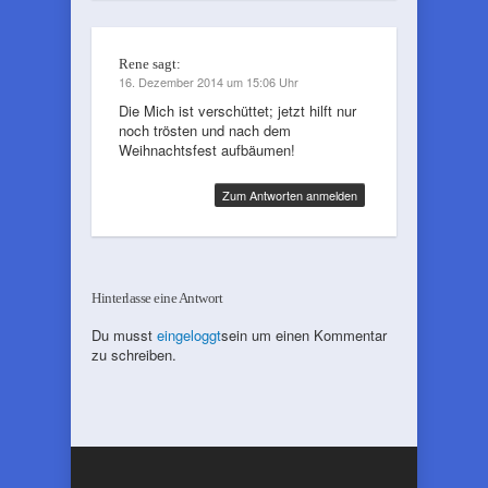
Rene
sagt:
16. Dezember 2014 um 15:06 Uhr
Die Mich ist verschüttet; jetzt hilft nur
noch trösten und nach dem
Weihnachtsfest aufbäumen!
Zum Antworten anmelden
Hinterlasse eine Antwort
Du musst
eingeloggt
sein um einen Kommentar
zu schreiben.