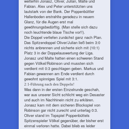
weiterhin Jonasz, Oliver, Julian, Malte und
Fabian. Alex und Peter unterstützten uns
lautstark von der Bank. Der Poppenbüttler
Hallenboden erstrahlte geradezu in neuem
Glanz, für die Augen erst mal
gewöhnungsbedürftig. (Man stelle sich dazu
noch leuchtende blaue Tische vor!!).
Die Doppel verliefen zunächst ganz nach Plan.
Das Spitzendoppel Oliver/Julian ließ beim 3:0
nichts anbrennen und sicherte sich mit (10:1)
Platz 3 in der Doppelauswertung der Liga.
Jonasz und Malte hatten einen schweren Stand
gegen Völkel/Robinson und mussten sich
verdient mit 0:3 geschlagen geben. Markus und
Fabian gewannen am Ende verdient durch
gewohnt spinniges Spiel mit 3:1.
2:1-Führung nach den Doppeln!
Was dann in der ersten Einzelrunde geschah,
war aus unserer Sicht schlicht weg ein Desaster
und auch im Nachhinein nicht zu erklären.
Jonasz kam mit dem sicheren Blockspiel von
Robinson gar nicht zurecht und unterlag 0:3.
Oliver stand im Topspiel Poppenbüttels
Spitzenspieler Völkel gegenüber, der bisher erst
einmal verloren hatte. Dabei blieb es leider