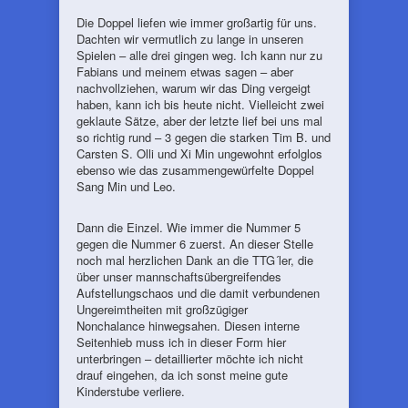
Die Doppel liefen wie immer großartig für uns.
Dachten wir vermutlich zu lange in unseren
Spielen – alle drei gingen weg. Ich kann nur zu
Fabians und meinem etwas sagen – aber
nachvollziehen, warum wir das Ding vergeigt
haben, kann ich bis heute nicht. Vielleicht zwei
geklaute Sätze, aber der letzte lief bei uns mal
so richtig rund – 3 gegen die starken Tim B. und
Carsten S. Olli und Xi Min ungewohnt erfolglos
ebenso wie das zusammengewürfelte Doppel
Sang Min und Leo.
Dann die Einzel. Wie immer die Nummer 5
gegen die Nummer 6 zuerst. An dieser Stelle
noch mal herzlichen Dank an die TTG´ler, die
über unser mannschaftsübergreifendes
Aufstellungschaos und die damit verbundenen
Ungereimtheiten mit großzügiger
Nonchalance hinwegsahen. Diesen interne
Seitenhieb muss ich in dieser Form hier
unterbringen – detaillierter möchte ich nicht
drauf eingehen, da ich sonst meine gute
Kinderstube verliere.