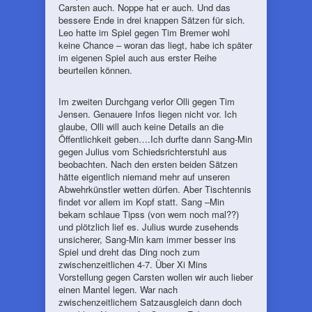
Carsten auch. Noppe hat er auch. Und das
bessere Ende in drei knappen Sätzen für sich.
Leo hatte im Spiel gegen Tim Bremer wohl
keine Chance – woran das liegt, habe ich später
im eigenen Spiel auch aus erster Reihe
beurteilen können.
Im zweiten Durchgang verlor Olli gegen Tim
Jensen. Genauere Infos liegen nicht vor. Ich
glaube, Olli will auch keine Details an die
Öffentlichkeit geben….Ich durfte dann Sang-Min
gegen Julius vom Schiedsrichterstuhl aus
beobachten. Nach den ersten beiden Sätzen
hätte eigentlich niemand mehr auf unseren
Abwehrkünstler wetten dürfen. Aber Tischtennis
findet vor allem im Kopf statt. Sang –Min
bekam schlaue Tipss (von wem noch mal??)
und plötzlich lief es. Julius wurde zusehends
unsicherer, Sang-Min kam immer besser ins
Spiel und dreht das Ding noch zum
zwischenzeitlichen 4-7. Über Xi Mins
Vorstellung gegen Carsten wollen wir auch lieber
einen Mantel legen. War nach
zwischenzeitlichem Satzausgleich dann doch