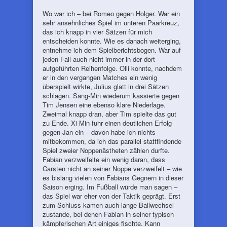
Wo war ich – bei Romeo gegen Holger. War ein
sehr ansehnliches Spiel im unteren Paarkreuz,
das ich knapp in vier Sätzen für mich
entscheiden konnte. Wie es danach weiterging,
entnehme ich dem Spielberichtsbogen. War auf
jeden Fall auch nicht immer in der dort
aufgeführten Reihenfolge. Olli konnte, nachdem
er in den vergangen Matches ein wenig
überspielt wirkte, Julius glatt in drei Sätzen
schlagen. Sang-Min wiederum kassierte gegen
Tim Jensen eine ebenso klare Niederlage.
Zweimal knapp dran, aber Tim spielte das gut
zu Ende. Xi Min fuhr einen deutlichen Erfolg
gegen Jan ein – davon habe ich nichts
mitbekommen, da ich das parallel stattfindende
Spiel zweier Noppenästheten zählen durfte.
Fabian verzweifelte ein wenig daran, dass
Carsten nicht an seiner Noppe verzweifelt – wie
es bislang vielen von Fabians Gegnern in dieser
Saison erging. Im Fußball würde man sagen –
das Spiel war eher von der Taktik geprägt. Erst
zum Schluss kamen auch lange Ballwechsel
zustande, bei denen Fabian in seiner typisch
kämpferischen Art einiges fischte. Kann