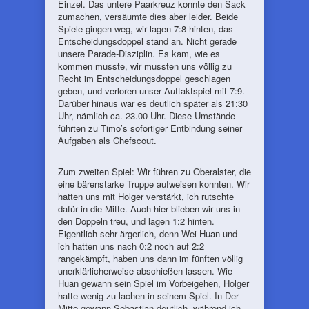
Einzel. Das untere Paarkreuz konnte den Sack
zumachen, versäumte dies aber leider. Beide
Spiele gingen weg, wir lagen 7:8 hinten, das
Entscheidungsdoppel stand an. Nicht gerade
unsere Parade-Disziplin. Es kam, wie es
kommen musste, wir mussten uns völlig zu
Recht im Entscheidungsdoppel geschlagen
geben, und verloren unser Auftaktspiel mit 7:9.
Darüber hinaus war es deutlich später als 21:30
Uhr, nämlich ca. 23.00 Uhr. Diese Umstände
führten zu Timo’s sofortiger Entbindung seiner
Aufgaben als Chefscout.
Zum zweiten Spiel: Wir führen zu Oberalster, die
eine bärenstarke Truppe aufweisen konnten. Wir
hatten uns mit Holger verstärkt, ich rutschte
dafür in die Mitte. Auch hier blieben wir uns in
den Doppeln treu, und lagen 1:2 hinten.
Eigentlich sehr ärgerlich, denn Wei-Huan und
ich hatten uns nach 0:2 noch auf 2:2
rangekämpft, haben uns dann im fünften völlig
unerklärlicherweise abschießen lassen. Wie-
Huan gewann sein Spiel im Vorbeigehen, Holger
hatte wenig zu lachen in seinem Spiel. In Der
Mitte gewann Sebastian deutlich, während ich