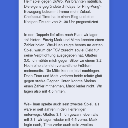
Heimspiel gegen DuWo. Wir brannten natürlich.
Die eigens gegründete „Fridays for Ping-Pong“-
Bewegung bekommt immer mehr Zulauf.
Chefscout Timo hatte einen Sieg und eine
Kneipen-Zielzeit von 21.30 Uhr prognostiziert.
In den Doppeln lief alles nach Plan, wir lagen
1:2 hinten. Einzig Mark und Mirco konnten einen
Zähler holen. Wie-Huan zeigte bereits im ersten
Spiel, warum der TSV zurecht soviel Geld für
seine Verpflichtung ausgegeben hat. Glattes
3:0. Ich mühte mich gegen Silber zu einem 3:2.
Noch eine ziemlich verachtliche Frühform
meinerseits. Die Mitte konnte jetzt nachlegen.
Doch Timo und Mark verloren beide relativ glatt
gegen starke Gegner. Unten konnte Markus
einen Zähler mitnehmen, Mirco leider nicht. Wir
lagen also mit 4:5 hinten.
Wei-Huan spielte auch sein zweites Spiel, als
wäre er seit Jahren in den Herrenligen
unterwegs. Glattes 3:1, ich gewann ebenfalls
mit 3:1, wir lagen wieder mit 6:5 vorne. Mark
legte nach, Timo verlor auch sein zweites