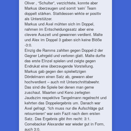
Oliver , “Schulter”, verzichtete, konnte aber
Markus überzeugen und somit ‘sein’ Team
doppelt stärken. Stattdessen wirkte er positiv
als Unterstützer.
Markus und Axel mühten sich im Doppel,
nahmen im Entscheidungssatz aber eine
clevere Auszeit und gewannen verdient. Malte
und Alex im Doppel 3 gaben sich keine Blöße
-3:0.
Einzig die Ramms zahlten gegen Doppel-2 der
Gegner Lehrgeld und verloren glatt. Malte durfte
das erste EInzel spielen und zeigte gegen
Endrukat eine überzeugende Vorstellung.
Markus gab gegen den spielwitzigen
Dördelmann einen Satz ab, gewann aber
hochverdient – auch mit Unterschnittabwehr.
Das sind die Spiele bei denen man gerne
zuschaut. Maarten und Keno zerlegten
Jaudszim respektive Tangelmann regelrecht und
kehrten das Doppelergebnis um. Danach war
Axel gefragt. “Ich muss nur die Aufschläge gut
retournieren” war sein Fazit nach dem ersten
Satz. Das Ergebnis gibt ihm recht: 3:1.
Comebacker Alexander war wieder gut in Form,
auch 3:0.