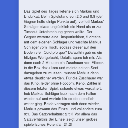
Das Spiel des Tages lieferte sich Markus und
Endurkat. Beim Spielstand von 2:0 und 8:8 (der
Gegner holte einige Punkte auf), verließ Markus’
Schläger etwas unglücklich die Hand als er zur
Timeout-Unterbrechung gehen wollte. Der
Gegner wetterte eine Unsportlichkeit, fuchtelte
mit dem eigenen Schläger und wischte Markus
Schläger vom Tisch, sodass dieser auf den
Boden viel. Quid pro quo? Daraufhin gab es ein
hitziges Wortgefecht, Details spare ich mir. Als
dann nach 2 Minuten ein Zuschauer von Eilbeck
in die Box dazu kam und meinte seinen Senf
dazugeben zu müssen, musste Markus dann
etwas deutlicher werden. Für die Zuschauer war
das Kino, leider ohne Popcorn. Keno, Zähler in
diesem letzten Spiel, schaute etwas verdattert,
hob Markus Schläger kurz nach dem Fallen
wieder auf und wartete bis es denn endlich
weiter ging. Beide vertrugen sich dann wieder,
Markus gewann das Einzel und vollendete zum
9:1. Das Satzverhältnis: 27:7! Vor allem das
Satzverhältnis der Einzel zeigt unser großes
spielerisches Potential: 21:2!