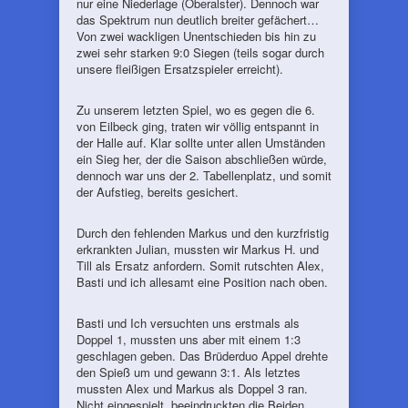
nur eine Niederlage (Oberalster). Dennoch war
das Spektrum nun deutlich breiter gefächert…
Von zwei wackligen Unentschieden bis hin zu
zwei sehr starken 9:0 Siegen (teils sogar durch
unsere fleißigen Ersatzspieler erreicht).
Zu unserem letzten Spiel, wo es gegen die 6.
von Eilbeck ging, traten wir völlig entspannt in
der Halle auf. Klar sollte unter allen Umständen
ein Sieg her, der die Saison abschließen würde,
dennoch war uns der 2. Tabellenplatz, und somit
der Aufstieg, bereits gesichert.
Durch den fehlenden Markus und den kurzfristig
erkrankten Julian, mussten wir Markus H. und
Till als Ersatz anfordern. Somit rutschten Alex,
Basti und ich allesamt eine Position nach oben.
Basti und Ich versuchten uns erstmals als
Doppel 1, mussten uns aber mit einem 1:3
geschlagen geben. Das Brüderduo Appel drehte
den Spieß um und gewann 3:1. Als letztes
mussten Alex und Markus als Doppel 3 ran.
Nicht eingespielt, beeindruckten die Beiden