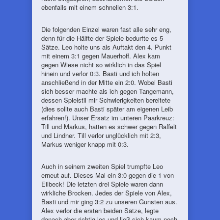
ebenfalls mit einem schnellen 3:1.
Die folgenden Einzel waren fast alle sehr eng,
denn für die Hälfte der Spiele bedurfte es 5
Sätze. Leo holte uns als Auftakt den 4. Punkt
mit einem 3:1 gegen Mauerhoff. Alex kam
gegen Wiese nicht so wirklich in das Spiel
hinein und verlor 0:3. Basti und ich holten
anschließend in der Mitte ein 2:0. Wobei Basti
sich besser machte als ich gegen Tangemann,
dessen Spielstil mir Schwierigkeiten bereitete
(dies sollte auch Basti später am eigenen Leib
erfahren!). Unser Ersatz im unteren Paarkreuz:
Till und Markus, hatten es schwer gegen Raffelt
und Lindner. Till verlor unglücklich mit 2:3,
Markus weniger knapp mit 0:3.
Auch in seinem zweiten Spiel trumpfte Leo
erneut auf. Dieses Mal ein 3:0 gegen die 1 von
Eilbeck! Die letzten drei Spiele waren dann
wirkliche Brocken. Jedes der Spiele von Alex,
Basti und mir ging 3:2 zu unseren Gunsten aus.
Alex verlor die ersten beiden Sätze, legte
danach aber richtig los und ließ sich kaum noch