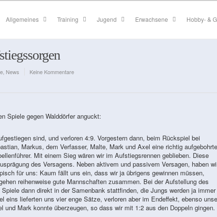
Allgemeines
Training
Jugend
Erwachsene
Hobby- & G
fstiegssorgen
e
,
News
Keine Kommentare
den Spiele gegen Walddörfer anguckt:
aufgestiegen sind, und verloren 4:9. Vorgestern dann, beim Rückspiel bei
ebastian, Markus, dem Verfasser, Malte, Mark und Axel eine richtig aufgebohrt
ellenführer. Mit einem Sieg wären wir im Aufstiegsrennen geblieben. Diese
n Ausprägung des Versagens. Neben aktivem und passivem Versagen, haben wi
typisch für uns: Kaum fällt uns ein, dass wir ja übrigens gewinnen müssen,
rbeigehen reihenweise gute Mannschaften zusammen. Bei der Aufstellung des
Spiele dann direkt in der Samenbank stattfinden, die Jungs werden ja immer
el eins lieferten uns vier enge Sätze, verloren aber im Endeffekt, ebenso unse
l und Mark konnte überzeugen, so dass wir mit 1:2 aus den Doppeln gingen.