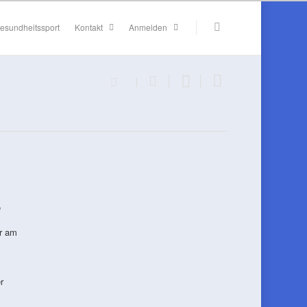
esundheitssport
Kontakt
Anmelden
e
r am
r