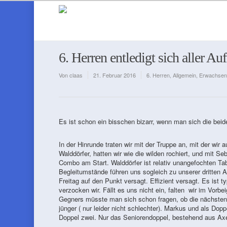
6. Herren entledigt sich aller Au
Von
claas
21. Februar 2016
6. Herren
,
Allgemein
,
Erwachsen
Es ist schon ein bisschen bizarr, wenn man sich die bei
In der Hinrunde traten wir mit der Truppe an, mit der wir 
Walddörfer, hatten wir wie die wilden rochiert, und mit S
Combo am Start. Walddörfer ist relativ unangefochten Tab
Begleitumstände führen uns sogleich zu unserer dritte
Freitag auf den Punkt versagt. Effizient versagt. Es ist 
verzocken wir. Fällt es uns nicht ein, falten wir im Vo
Gegners müsste man sich schon fragen, ob die nächsten 
jünger ( nur leider nicht schlechter). Markus und als Dopp
Doppel zwei. Nur das Seniorendoppel, bestehend aus Axe