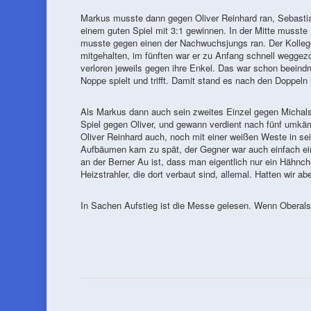
Markus musste dann gegen Oliver Reinhard ran, Sebastia
einem guten Spiel mit 3:1 gewinnen. In der Mitte musste
musste gegen einen der Nachwuchsjungs ran. Der Kollege 
mitgehalten, im fünften war er zu Anfang schnell weggez
verloren jeweils gegen ihre Enkel. Das war schon beeind
Noppe spielt und trifft. Damit stand es nach den Doppeln 
Als Markus dann auch sein zweites Einzel gegen Michalski
Spiel gegen Oliver, und gewann verdient nach fünf umkäm
Oliver Reinhard auch, noch mit einer weißen Weste in se
Aufbäumen kam zu spät, der Gegner war auch einfach ein
an der Berner Au ist, dass man eigentlich nur ein Hähnc
Heizstrahler, die dort verbaut sind, allemal. Hatten wir ab
In Sachen Aufstieg ist die Messe gelesen. Wenn Oberalst