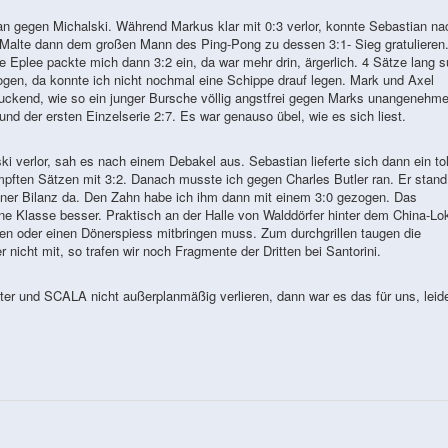
n gegen Michalski. Während Markus klar mit 0:3 verlor, konnte Sebastian na
 Malte dann dem großen Mann des Ping-Pong zu dessen 3:1- Sieg gratulieren.
Eplee packte mich dann 3:2 ein, da war mehr drin, ärgerlich. 4 Sätze lang s
ogen, da konnte ich nicht nochmal eine Schippe drauf legen. Mark und Axel
ruckend, wie so ein junger Bursche völlig angstfrei gegen Marks unangenehm
und der ersten Einzelserie 2:7. Es war genauso übel, wie es sich liest.
 verlor, sah es nach einem Debakel aus. Sebastian lieferte sich dann ein tol
pften Sätzen mit 3:2. Danach musste ich gegen Charles Butler ran. Er stand
iner Bilanz da. Den Zahn habe ich ihm dann mit einem 3:0 gezogen. Das
e Klasse besser. Praktisch an der Halle von Walddörfer hinter dem China-Lo
hen oder einen Dönerspiess mitbringen muss. Zum durchgrillen taugen die
er nicht mit, so trafen wir noch Fragmente der Dritten bei Santorini.
er und SCALA nicht außerplanmäßig verlieren, dann war es das für uns, leide