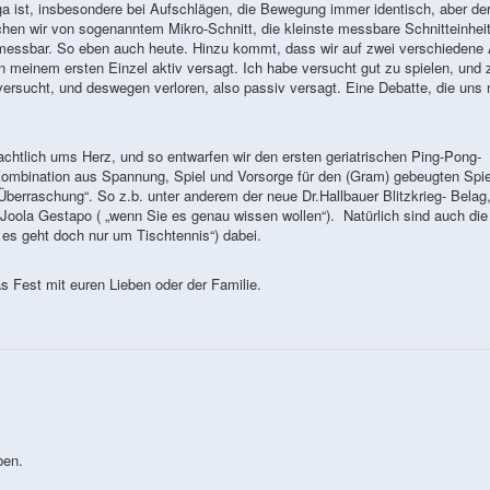
ga ist, insbesondere bei Aufschlägen, die Bewegung immer identisch, aber de
chen wir von sogenanntem Mikro-Schnitt, die kleinste messbare Schnitteinheit
 messbar. So eben auch heute. Hinzu kommt, dass wir auf zwei verschiedene 
n meinem ersten Einzel aktiv versagt. Ich habe versucht gut zu spielen, und 
versucht, und deswegen verloren, also passiv versagt. Eine Debatte, die uns
achtlich ums Herz, und so entwarfen wir den ersten geriatrischen Ping-Pong-
ombination aus Spannung, Spiel und Vorsorge für den (Gram) gebeugten Spiel
Überraschung“. So z.b. unter anderem der neue Dr.Hallbauer Blitzkrieg- Belag
 Joola Gestapo ( „wenn Sie es genau wissen wollen“). Natürlich sind auch die
 es geht doch nur um Tischtennis“) dabei.
s Fest mit euren Lieben oder der Familie.
ben.