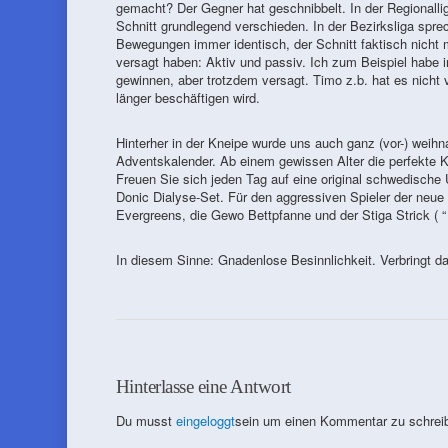
gemacht? Der Gegner hat geschnibbelt. In der Regionalli
Schnitt grundlegend verschieden. In der Bezirksliga spre
Bewegungen immer identisch, der Schnitt faktisch nicht
versagt haben: Aktiv und passiv. Ich zum Beispiel habe i
gewinnen, aber trotzdem versagt. Timo z.b. hat es nicht 
länger beschäftigen wird.
Hinterher in der Kneipe wurde uns auch ganz (vor-) weihn
Adventskalender. Ab einem gewissen Alter die perfekte K
Freuen Sie sich jeden Tag auf eine original schwedische 
Donic Dialyse-Set. Für den aggressiven Spieler der neue
Evergreens, die Gewo Bettpfanne und der Stiga Strick ( “
In diesem Sinne: Gnadenlose Besinnlichkeit. Verbringt da
Hinterlasse eine Antwort
Du musst
eingeloggt
sein um einen Kommentar zu schrei