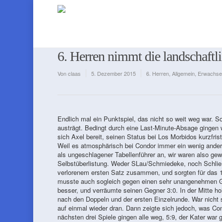
6. Herren nimmt die landschaftl
Von
claas
5. Dezember 2015
6. Herren
,
Allgemein
,
Erwachse
Endlich mal ein Punktspiel, das nicht so weit weg war. S
austrägt. Bedingt durch eine Last-Minute-Absage gingen wi
sich Axel bereit, seinen Status bei Los Morbidos kurzfr
Weil es atmosphärisch bei Condor immer ein wenig anders
als ungeschlagener Tabellenführer an, wir waren also gew
Selbstüberlistung. Weder SLau/Schmiedeke, noch Schlie
verlorenem ersten Satz zusammen, und sorgten für das 1
musste auch sogleich gegen einen sehr unangenehmen Geg
besser, und verräumte seinen Gegner 3:0. In der Mitte ho
nach den Doppeln und der ersten Einzelrunde. War nicht 
auf einmal wieder dran. Dann zeigte sich jedoch, was Co
nächsten drei Spiele gingen alle weg, 5:9, der Kater w