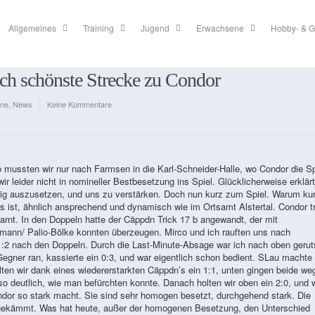
Allgemeines
Training
Jugend
Erwachsene
Hobby- & G
ich schönste Strecke zu Condor
ne
,
News
Keine Kommentare
o mussten wir nur nach Farmsen in die Karl-Schneider-Halle, wo Condor die Sp
r leider nicht in nomineller Bestbesetzung ins Spiel. Glücklicherweise erklär
istig auszusetzen, und uns zu verstärken. Doch nun kurz zum Spiel. Warum ku
 ist, ähnlich ansprechend und dynamisch wie im Ortsamt Alstertal. Condor tr
arnt. In den Doppeln hatte der Cäppdn Trick 17 b angewandt, der mit
mann/ Palio-Bölke konnten überzeugen. Mirco und ich rauften uns nach
:2 nach den Doppeln. Durch die Last-Minute-Absage war ich nach oben gerut
ner ran, kassierte ein 0:3, und war eigentlich schon bedient. SLau machte
lten wir dank eines wiedererstarkten Cäppdn’s ein 1:1, unten gingen beide weg
so deutlich, wie man befürchten konnte. Danach holten wir oben ein 2:0, und 
ndor so stark macht. Sie sind sehr homogen besetzt, durchgehend stark. Die
ar gekämmt. Was hat heute, außer der homogenen Besetzung, den Unterschied