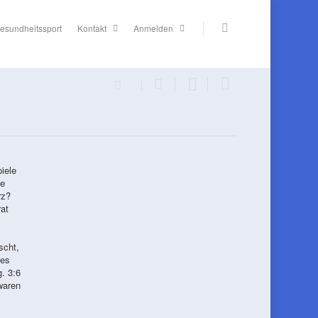
esundheitssport
Kontakt
Anmelden
iele
te
rz?
at
scht,
 es
. 3:6
waren