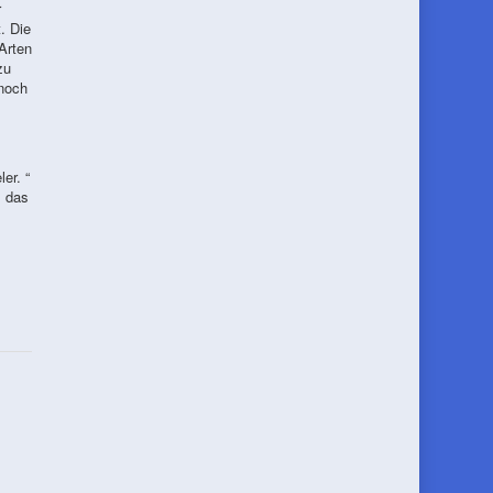
r
. Die
Arten
zu
 noch
er. “
, das