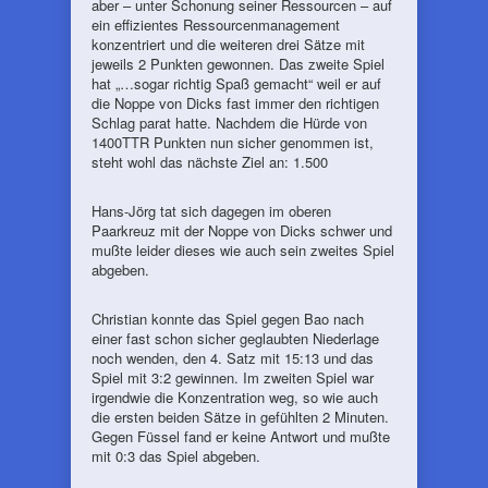
aber – unter Schonung seiner Ressourcen – auf
ein effizientes Ressourcenmanagement
konzentriert und die weiteren drei Sätze mit
jeweils 2 Punkten gewonnen. Das zweite Spiel
hat „…sogar richtig Spaß gemacht“ weil er auf
die Noppe von Dicks fast immer den richtigen
Schlag parat hatte. Nachdem die Hürde von
1400TTR Punkten nun sicher genommen ist,
steht wohl das nächste Ziel an: 1.500
Hans-Jörg tat sich dagegen im oberen
Paarkreuz mit der Noppe von Dicks schwer und
mußte leider dieses wie auch sein zweites Spiel
abgeben.
Christian konnte das Spiel gegen Bao nach
einer fast schon sicher geglaubten Niederlage
noch wenden, den 4. Satz mit 15:13 und das
Spiel mit 3:2 gewinnen. Im zweiten Spiel war
irgendwie die Konzentration weg, so wie auch
die ersten beiden Sätze in gefühlten 2 Minuten.
Gegen Füssel fand er keine Antwort und mußte
mit 0:3 das Spiel abgeben.