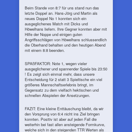
Beim Stande von 8:7 für uns stand nun das
letzte Doppel an. Hans-Jörg und Martin als
neues Doppel No 1 konnten sich ein
ausgeglichenes Match mit Dicks und
Höwelhans liefern. Ihre Gegner konnten aber mit
Hilfe der Noppe und einigen guten
Angriffsschlägen von Höwelhans schlussendlich
die Oberhand behalten und den heutigen Abend
mit einem 8:8 beenden.
SPAßFAKTOR: Note 1, wegen vieler
ausgeglichener und spannender Spiele bis 23:50
! Es zeigt sich einmal mehr, dass unsere
Entscheidung für 2 statt 3 Spieltische ein viel
größeres Mannschaftserlebnis bringt, im
Gegensatz zu dem vielfach hektischen und
schnellen Abspielen der Ansetzungen.
FAZIT: Eine kleine Enttäuschung bleibt, da wir
den Vorsprung von 6:4 nicht ins Ziel bringen
konnten. Positiv ist aber auf jeden Fall die
weiterhin bei fast allen ansteigende Formkurve,
welche sich in den steigenden TTR Werten als