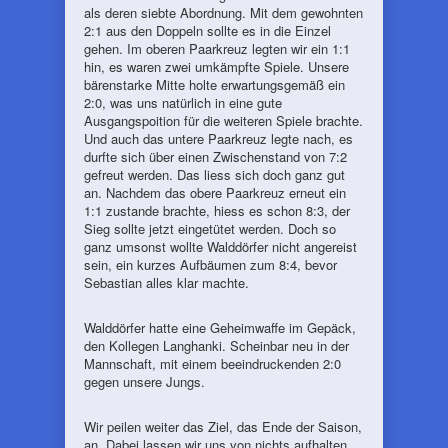
als deren siebte Abordnung. Mit dem gewohnten
2:1 aus den Doppeln sollte es in die Einzel
gehen. Im oberen Paarkreuz legten wir ein 1:1
hin, es waren zwei umkämpfte Spiele. Unsere
bärenstarke Mitte holte erwartungsgemäß ein
2:0, was uns natürlich in eine gute
Ausgangspoition für die weiteren Spiele brachte.
Und auch das untere Paarkreuz legte nach, es
durfte sich über einen Zwischenstand von 7:2
gefreut werden. Das liess sich doch ganz gut
an. Nachdem das obere Paarkreuz erneut ein
1:1 zustande brachte, hiess es schon 8:3, der
Sieg sollte jetzt eingetütet werden. Doch so
ganz umsonst wollte Walddörfer nicht angereist
sein, ein kurzes Aufbäumen zum 8:4, bevor
Sebastian alles klar machte.
Walddörfer hatte eine Geheimwaffe im Gepäck,
den Kollegen Langhanki. Scheinbar neu in der
Mannschaft, mit einem beeindruckenden 2:0
gegen unsere Jungs.
Wir peilen weiter das Ziel, das Ende der Saison,
an. Dabei lassen wir uns von nichts aufhalten.