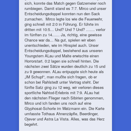
sich, konnte das Match gegen Gatzemeier noch
rumbiegen. Damit stand es 7:7. Mirco und unser
Entscheidungsdoppel konnten nun den Sack
zumachen. Mirco legte los wie die Feuerwehr,
ging schnell mit 2:0 in Führung. Er führte im
dritten mit 10:5… Und? Und ? Und? ……. verlor
im fünften zu 14…… Ja, richtig, eine gewisse
Chance war da… Na gut, spielen wir eben
unentschieden, wie im Hinspiel auch. Unser
Entscheidungsdoppel, bestehend aus unseren
Youngstern ALau und Malte erwischte einen
Horrorstart. 0:2 lagen sie schnell hinten. Die
nächsten zwei Sätze wurden deutlich zu 15 und
zu 9 gewonnen. ALau entpuppte sich heute als
„IM Schupf“, man mußte sich fragen, ob er
schon bei Rahlstedt unter Vertrag steht. Der
fünfte Satz ging zu 12 weg, wir verloren dieses
sportliche Nahtod-Erlebnis mit 7:9. ALau hat
den nächsten Flieger nach Sibirien genommen,
Mirco und ich fanden uns noch auf eine
Glyphosat-Schorle im Watzmann ein. Die Karte
umfasste Tothaus Ahnenzäpfle, Beerdinger,
Ojever und Astra La Vista. Alles, was das Herz
begehrt.