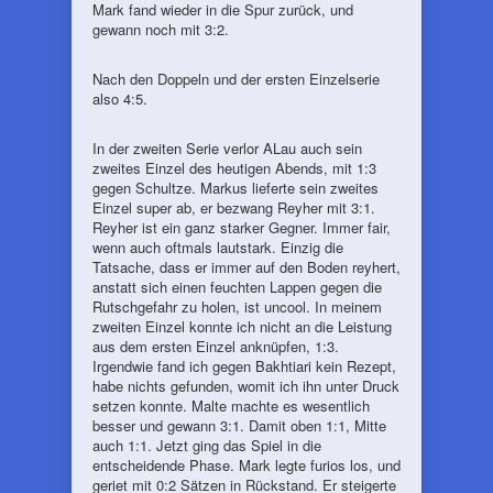
Mark fand wieder in die Spur zurück, und
gewann noch mit 3:2.
Nach den Doppeln und der ersten Einzelserie
also 4:5.
In der zweiten Serie verlor ALau auch sein
zweites Einzel des heutigen Abends, mit 1:3
gegen Schultze. Markus lieferte sein zweites
Einzel super ab, er bezwang Reyher mit 3:1.
Reyher ist ein ganz starker Gegner. Immer fair,
wenn auch oftmals lautstark. Einzig die
Tatsache, dass er immer auf den Boden reyhert,
anstatt sich einen feuchten Lappen gegen die
Rutschgefahr zu holen, ist uncool. In meinem
zweiten Einzel konnte ich nicht an die Leistung
aus dem ersten Einzel anknüpfen, 1:3.
Irgendwie fand ich gegen Bakhtiari kein Rezept,
habe nichts gefunden, womit ich ihn unter Druck
setzen konnte. Malte machte es wesentlich
besser und gewann 3:1. Damit oben 1:1, Mitte
auch 1:1. Jetzt ging das Spiel in die
entscheidende Phase. Mark legte furios los, und
geriet mit 0:2 Sätzen in Rückstand. Er steigerte