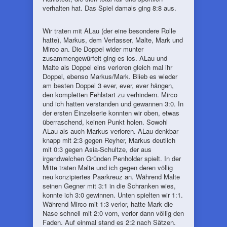
verhalten hat. Das Spiel damals ging 8:8 aus.
Wir traten mit ALau (der eine besondere Rolle
hatte), Markus, dem Verfasser, Malte, Mark und
Mirco an. Die Doppel wider munter
zusammengewürfelt ging es los. ALau und
Malte als Doppel eins verloren gleich mal ihr
Doppel, ebenso Markus/Mark. Blieb es wieder
am besten Doppel 3 ever, ever, ever hängen,
den kompletten Fehlstart zu verhindern. Mirco
und ich hatten verstanden und gewannen 3:0. In
der ersten Einzelserie konnten wir oben, etwas
überraschend, keinen Punkt holen. Sowohl
ALau als auch Markus verloren. ALau denkbar
knapp mit 2:3 gegen Reyher, Markus deutlich
mit 0:3 gegen Asia-Schultze, der aus
irgendwelchen Gründen Penholder spielt. In der
Mitte traten Malte und ich gegen deren völlig
neu konzipiertes Paarkreuz an. Während Malte
seinen Gegner mit 3:1 in die Schranken wies,
konnte ich 3:0 gewinnen. Unten spielten wir 1:1.
Während Mirco mit 1:3 verlor, hatte Mark die
Nase schnell mit 2:0 vorn, verlor dann völlig den
Faden. Auf einmal stand es 2:2 nach Sätzen.