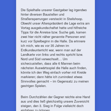
Die Spielhalle unserer Gastgeber lag irgendwo
hinter diversen Baustellen und
Straßensperrungen versteckt in Steilshoop.
Obwohl unser Alterspräsident die Lage extra am
Vortag ausgekundschaftet hatte und hilfreiche
Tipps für die Anreise bzw. Suche gab, kamen
zwei hier nicht näher genannte Personen erst
kurz vor Spielbeginn in die Halle. Da erinnere
ich mich, wie es vor 35 Jahren im
Erdkundeunterricht war, wenn man auf der
Landkarte von links und rechts spricht bzw.
Nord und Süd verwechselt… Um
sicherzustellen, dass alle 6 Mannen beim
nächsten Auswärtsspiel die Halle auch finden,
könnte ich den Weg einfach vorher mit Kreide
markieren; dann hätte ich zumindest etwas
Sinnvolles gemacht – im Gegensatz zu meinen
gestrigen Spielen.
Beim Durchzählen der Gegner reichte eine Hand
aus und dies ließ gleichzeitig unsere Zuversicht
steigen, den 3. Sieg in Folge vielleicht doch
einfahren zu können.