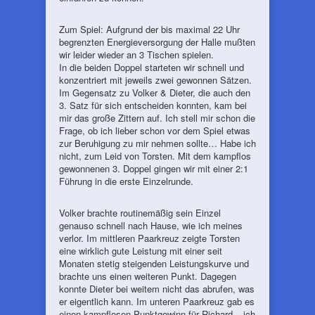
Zum Spiel: Aufgrund der bis maximal 22 Uhr
begrenzten Energieversorgung der Halle mußten
wir leider wieder an 3 Tischen spielen.
In die beiden Doppel starteten wir schnell und
konzentriert mit jeweils zwei gewonnen Sätzen.
Im Gegensatz zu Volker & Dieter, die auch den
3. Satz für sich entscheiden konnten, kam bei
mir das große Zittern auf. Ich stell mir schon die
Frage, ob ich lieber schon vor dem Spiel etwas
zur Beruhigung zu mir nehmen sollte… Habe ich
nicht, zum Leid von Torsten. Mit dem kampflos
gewonnenen 3. Doppel gingen wir mit einer 2:1
Führung in die erste Einzelrunde.
Volker brachte routinemäßig sein Einzel
genauso schnell nach Hause, wie ich meines
verlor. Im mittleren Paarkreuz zeigte Torsten
eine wirklich gute Leistung mit einer seit
Monaten stetig steigenden Leistungskurve und
brachte uns einen weiteren Punkt. Dagegen
konnte Dieter bei weitem nicht das abrufen, was
er eigentlich kann. Im unteren Paarkreuz gab es
einen kampflosen Punktgewinn für Richard – ich