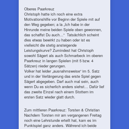
Oberes Paarkreuz
Christoph hatte ich noch eine extra
Motivationshilfe vor Beginn der Spiele mit auf
den Weg gegeben; a la „Ich habe in der
Hinrunde meine beiden Spiele oben gewonnen,
das schaffst Du auch…“ Tatsächlich scheint
dies etwas bewirkt zu haben oder ist es
vielleicht die stetig ansteigende
Leistungskurve? Zumindest hat Christoph
sowohl Sägert als auch Schmarbeck im oberen
Paarkreuz in langen Spielen (mit 5 bzw. 4
Sätzen) nieder gerungen.
Volker hat leider „ausnahmsweise“ im 5. Satz
und in der Verlängerung das erste Spiel gegen
Sägert abgegeben. Darf auch mal sein, auch
wenn Du es sicherlich anders siehst… Dafür lief
das zweite Einzel nach einem Stottern im
ersten Satz wieder glatt durch.
Zum mittleren Paarkreuz: Torsten & Christian
Nachdem Torsten mir am vergangenen Freitag
noch eine Lehrstunde erteilt hat, kam es im
Punktspiel ganz anders. Während ich beide