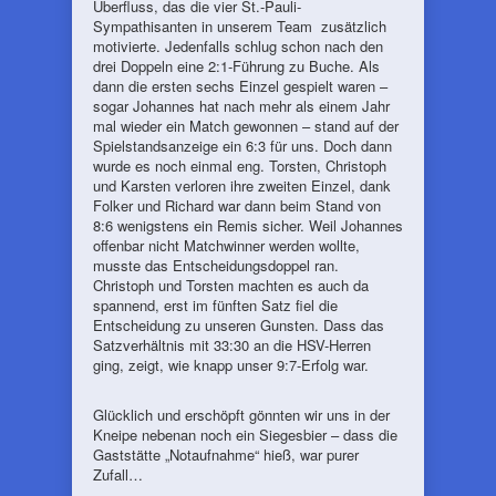
Überfluss, das die vier St.-Pauli-
Sympathisanten in unserem Team zusätzlich
motivierte. Jedenfalls schlug schon nach den
drei Doppeln eine 2:1-Führung zu Buche. Als
dann die ersten sechs Einzel gespielt waren –
sogar Johannes hat nach mehr als einem Jahr
mal wieder ein Match gewonnen – stand auf der
Spielstandsanzeige ein 6:3 für uns. Doch dann
wurde es noch einmal eng. Torsten, Christoph
und Karsten verloren ihre zweiten Einzel, dank
Folker und Richard war dann beim Stand von
8:6 wenigstens ein Remis sicher. Weil Johannes
offenbar nicht Matchwinner werden wollte,
musste das Entscheidungsdoppel ran.
Christoph und Torsten machten es auch da
spannend, erst im fünften Satz fiel die
Entscheidung zu unseren Gunsten. Dass das
Satzverhältnis mit 33:30 an die HSV-Herren
ging, zeigt, wie knapp unser 9:7-Erfolg war.
Glücklich und erschöpft gönnten wir uns in der
Kneipe nebenan noch ein Siegesbier – dass die
Gaststätte „Notaufnahme“ hieß, war purer
Zufall…