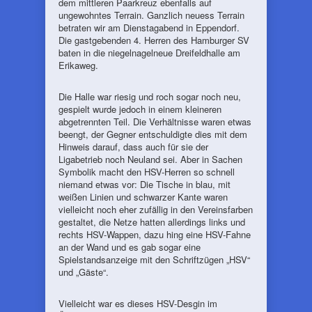
dem mittleren Paarkreuz ebenfalls auf
ungewohntes Terrain. Ganzlich neuess Terrain
betraten wir am Dienstagabend in Eppendorf.
Die gastgebenden 4. Herren des Hamburger SV
baten in die niegelnagelneue Dreifeldhalle am
Erikaweg.
Die Halle war riesig und roch sogar noch neu,
gespielt wurde jedoch in einem kleineren
abgetrennten Teil. Die Verhältnisse waren etwas
beengt, der Gegner entschuldigte dies mit dem
Hinweis darauf, dass auch für sie der
Ligabetrieb noch Neuland sei. Aber in Sachen
Symbolik macht den HSV-Herren so schnell
niemand etwas vor: Die Tische in blau, mit
weißen Linien und schwarzer Kante waren
vielleicht noch eher zufällig in den Vereinsfarben
gestaltet, die Netze hatten allerdings links und
rechts HSV-Wappen, dazu hing eine HSV-Fahne
an der Wand und es gab sogar eine
Spielstandsanzeige mit den Schriftzügen „HSV“
und „Gäste“.
Vielleicht war es dieses HSV-Desgin im