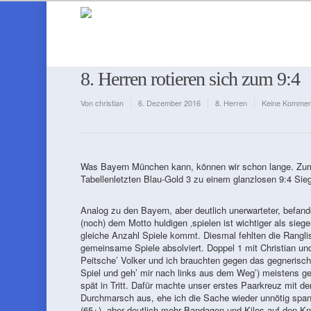
8. Herren rotieren sich zum 9:4
Von
christian
6. Dezember 2016
8. Herren
Keine Kommen
Was Bayern München kann, können wir schon lange. Zum A
Tabellenletzten Blau-Gold 3 zu einem glanzlosen 9:4 Sieg
Analog zu den Bayern, aber deutlich unerwarteter, befand
(noch) dem Motto huldigen ‚spielen ist wichtiger als siegen
gleiche Anzahl Spiele kommt. Diesmal fehlten die Rangl
gemeinsame Spiele absolviert. Doppel 1 mit Christian un
Peitsche’ Volker und ich brauchten gegen das gegnerische
Spiel und geh’ mir nach links aus dem Weg’) meistens ge
spät in Tritt. Dafür machte unser erstes Paarkreuz mit d
Durchmarsch aus, ehe ich die Sache wieder unnötig span
(65+), aber deutlich mehr Bandagen und Kilos auf den K