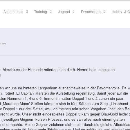
Allgemeines
Training
Jugend
Erwachsene
Hobby- & G
tare
bschluss der Hinrunde rotierten sich die 8. Herren beim sieglosen
.
en wir uns im hinteren Langenhorn ausnahmsweise in der Favoritenrolle. Da w
’, rotiert ‚El Capitan’ Karsten die Aufstellung regelmäßig, damit jeder auf die
isten-Nummern 1, 4 und 6. Immerhin hatten Doppel 1 und 2 schon ein paar
d ‚Marathon-Mann’ Steffen kämpfte sich in fünf Sätzen zum Sieg. ‚Linkshand-
 Doppel 1 nur drei Sätze, weil ich meinen taktischen Vorgaben (‚halt’ den Bal
recht wurde. Unser nicht eingespieltes Doppel 3 kam gegen Blau-Gold leider 
en jeweiligen Gegnern kurzen Prozess, und es sah alles nach einem glatten
nend machte. Meine Gegner zeichnen sich meist durch die gleiche Alterskla
nochen sowie 20 Jahre mehr Erfahrung aus. Und so zahlte ich mal wieder Lehr