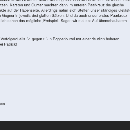
Sätzen. Karsten und Günter machten dann im unteren Paarkreuz die gleiche
nkte auf der Habenseite. Allerdings nahm sich Steffen unser ständiges Geläst
 Gegner in jeweils drei glatten Sätzen. Und da auch unser erstes Paarkreuz
tzlich schon das mögliche ‚Endspiel’. Sagen wir mal so: Auf überschaubarem
erfolgerduells (2. gegen 3.) in Poppenbüttel mit einer deutlich höheren
i Patrick!
ben.