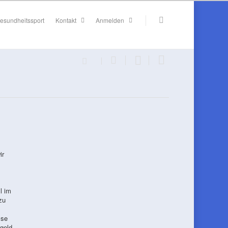
esundheitssport
Kontakt
Anmelden
ir
l im
zu
sse
geld