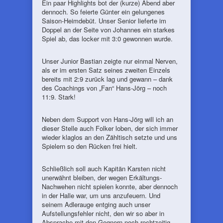
Ein paar Highlights bot der (kurze) Abend aber
dennoch. So feierte Günter ein gelungenes
Saison-Heimdebüt. Unser Senior lieferte im
Doppel an der Seite von Johannes ein starkes
Spiel ab, das locker mit 3:0 gewonnen wurde.
Unser Junior Bastian zeigte nur einmal Nerven,
als er im ersten Satz seines zweiten Einzels
bereits mit 2:9 zurück lag und gewann – dank
des Coachings von „Fan“ Hans-Jörg – noch
11:9. Stark!
Neben dem Support von Hans-Jörg will ich an
dieser Stelle auch Folker loben, der sich immer
wieder klaglos an den Zähltisch setzte und uns
Spielern so den Rücken frei hielt.
Schließlich soll auch Kapitän Karsten nicht
unerwähnt bleiben, der wegen Erkältungs-
Nachwehen nicht spielen konnte, aber dennoch
in der Halle war, um uns anzufeuern. Und
seinem Adlerauge entging auch unser
Aufstellungsfehler nicht, den wir so aber in
Absprache mit den Gegnern noch rechtzeitig