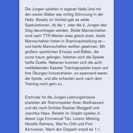
Die Jungen spielten in eigener Halle.Und mit
den ersten Bällen war richtig Stimmung in der
Halle. Bereits im Vorfeld gab es wilde
Spekulationen, ob die 1. oder die 2. Jungen den
Sieg davontragen würden. Beide Mannschaften
sind nach TTR-Werten etwa gleich stark, beide
Mannschaften traten in Stammaufstellung an –
und beide Mannschaften wollten gewinnen. Mit
großem sportlichen Einsatz und Bällen, die
sonst kaum gelingen, lieferten sich die Spieler
heiße Duelle. Nebenan konnten sich die acht
verbleibenden Saseler Trainingsspieler kaum auf
ihre Übungen konzentrieren, so spannend waren
die Spiele, und alle schauten auch nach dem
Training noch gern zu.
Erstmals für die Jungen-Leistungsklasse
starteten als Stammspieler Arian Abolhassani
und die noch-Schüler Bastian Marggraf und
Joschka Hase. Bereits im Vorjahr spielen in
dieser Liga Emmanuel Tan, Lorenz Meising,
Hendrik Behrens, Wei-Yu Chih und Finn
Asmussen. Nach den Doppeln stand es 1:1,