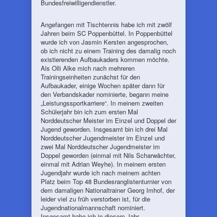
Bundesfreiwilligendienstler.
Angefangen mit Tischtennis habe ich mit zwölf
Jahren beim SC Poppenbüttel. In Poppenbüttel
wurde ich von Jasmin Kersten angesprochen,
ob ich nicht zu einem Training des damalig noch
existierenden Aufbaukaders kommen möchte.
Als Olli Alke mich nach mehreren
Trainingseinheiten zunächst für den
Aufbaukader, einige Wochen später dann für
den Verbandskader nominierte, begann meine
„Leistungssportkarriere“. In meinem zweiten
Schülerjahr bin ich zum ersten Mal
Norddeutscher Meister im Einzel und Doppel der
Jugend geworden. Insgesamt bin ich drei Mal
Norddeutscher Jugendmeister im Einzel und
zwei Mal Norddeutscher Jugendmeister im
Doppel geworden (einmal mit Nils Scharwächter,
einmal mit Adrian Weyhe). In meinem ersten
Jugendjahr wurde ich nach meinem achten
Platz beim Top 48 Bundesranglistenturnier von
dem damaligen Nationaltrainer Georg Imhof, der
leider viel zu früh verstorben ist, für die
Jugendnationalmannschaft nominiert.
Insgesamt habe ich in diesem Jahr