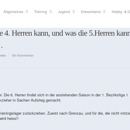
Allgemeines
Training
Jugend
Erwachsene
Hobby- & G
4. Herren kann, und was die 5.Herren kann
…
ews
Ein Kommentar
. Die 6. Herren findet sich in der anstehenden Saison in der 1. Bezirksliga 1
ckzieher in Sachen Aufstieg gemacht.
Trainingslager zurückziehen. Zuerst nach Grenzau, und für die, die nicht mitzi
ird heiss!!