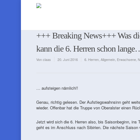
+++ Breaking News+++ Was die 
kann die 6. Herren schon lange
Von
claas
20. Juni 2016
6. Herren
,
Allgemein
,
Erwachsene
,
N
… aufsteigen nämlich!!
Genau, richtig gelesen. Der Aufstiegswahnsinn geht weiter
wieder. Offenbar hat die Truppe von Oberalster einen Rü
Jetzt wird sich die 6. Herren also, bis Saisonbeginn, ins 
geht es im Anschluss nach Sibirien. Die nächste Saison w