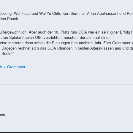
Ebeling, Wei-Huan und Wei-Yu Chih, Ken Sommer, Arian Abolhassani und Pet
tian Pauck.
 außergewöhnlich. Aber auch der 10. Platz fürs GOA war ein sehr guter Erfolg f
ten Spieler Fabian Otto verzichten mussten, der sich auf einem
eise starteten dann schon die Planungen fürs nächste Jahr. Fürs Grootmoor w
s. Dagegen rechnet sich das GOA Chancen in beiden Altersklassen aus und d
 Berlin!“
OA + Grootmoor
ben.