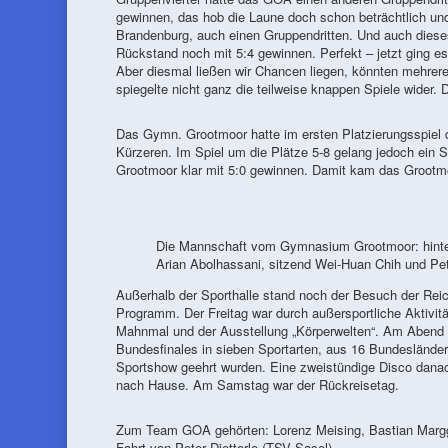
gewinnen, das hob die Laune doch schon beträchtlich und
Brandenburg, auch einen Gruppendritten. Und auch dieses
Rückstand noch mit 5:4 gewinnen. Perfekt – jetzt ging e
Aber diesmal ließen wir Chancen liegen, könnten mehrere
spiegelte nicht ganz die teilweise knappen Spiele wider
Das Gymn. Grootmoor hatte im ersten Platzierungsspiel 
Kürzeren. Im Spiel um die Plätze 5-8 gelang jedoch ein 
Grootmoor klar mit 5:0 gewinnen. Damit kam das Grootmoo
Die Mannschaft vom Gymnasium Grootmoor: hinten
Arian Abolhassani, sitzend Wei-Huan Chih und Pet
Außerhalb der Sporthalle stand noch der Besuch der R
Programm. Der Freitag war durch außersportliche Aktivit
Mahnmal und der Ausstellung „Körperwelten“. Am Abend g
Bundesfinales in sieben Sportarten, aus 16 Bundeslände
Sportshow geehrt wurden. Eine zweistündige Disco danac
nach Hause. Am Samstag war der Rückreisetag.
Zum Team GOA gehörten: Lorenz Meising, Bastian Marggra
Fahrt von Peter Dietterle (TSV Sasel).