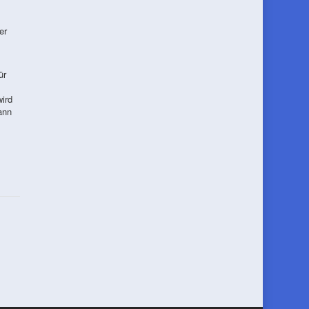
er
ür
ird
ann