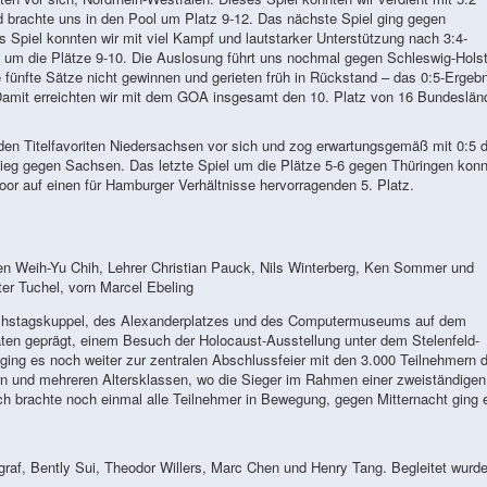
 brachte uns in den Pool um Platz 9-12. Das nächste Spiel ging gegen
 Spiel konnten wir mit viel Kampf und lautstarker Unterstützung nach 3:4-
s um die Plätze 9-10. Die Auslosung führt uns nochmal gegen Schleswig-Holst
 fünfte Sätze nicht gewinnen und gerieten früh in Rückstand – das 0:5-Ergebn
. Damit erreichten wir mit dem GOA insgesamt den 10. Platz von 16 Bundeslän
den Titelfavoriten Niedersachsen vor sich und zog erwartungsgemäß mit 0:5 
Sieg gegen Sachsen. Das letzte Spiel um die Plätze 5-6 gegen Thüringen konn
r auf einen für Hamburger Verhältnisse hervorragenden 5. Platz.
 Weih-Yu Chih, Lehrer Christian Pauck, Nils Winterberg, Ken Sommer und
er Tuchel, vorn Marcel Ebeling
eichstagskuppel, des Alexanderplatzes und des Computermuseums auf dem
äten geprägt, einem Besuch der Holocaust-Ausstellung unter dem Stelenfeld-
ing es noch weiter zur zentralen Abschlussfeier mit den 3.000 Teilnehmern 
rn und mehreren Altersklassen, wo die Sieger im Rahmen einer zweiständigen
h brachte noch einmal alle Teilnehmer in Bewegung, gegen Mitternacht ging 
f, Bently Sui, Theodor Willers, Marc Chen und Henry Tang. Begleitet wurde