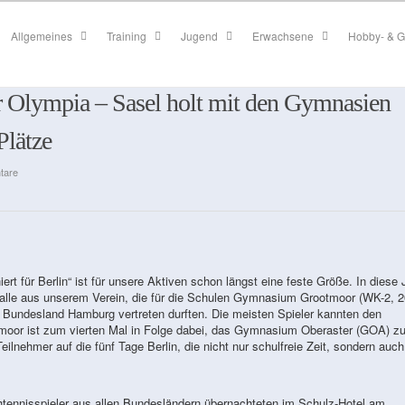
Allgemeines
Training
Jugend
Erwachsene
Hobby- & G
ür Olympia – Sasel holt mit den Gymnasien
Plätze
tare
rt für Berlin“ ist für unsere Aktiven schon längst eine feste Größe. In diese 
, alle aus unserem Verein, die für die Schulen Gymnasium Grootmoor (WK-2, 2
Bundesland Hamburg vertreten durften. Die meisten Spieler kannten den
oor ist zum vierten Mal in Folge dabei, das Gymnasium Oberaster (GOA) z
lnehmer auf die fünf Tage Berlin, die nicht nur schulfreie Zeit, sondern auch
htennisspieler aus allen Bundesländern übernachteten im Schulz-Hotel am