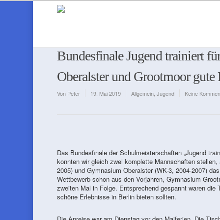
Bundesfinale Jugend trainiert f
Oberalster und Grootmoor gute 
Von
Peter
19. Mai 2019
Allgemein
,
Jugend
Keine Kommen
Das Bundesfinale der Schulmeisterschaften „Jugend trainie
konnten wir gleich zwei komplette Mannschaften stellen
2005) und Gymnasium Oberalster (WK-3, 2004-2007) das 
Wettbewerb schon aus den Vorjahren, Gymnasium Grootm
zweiten Mal in Folge. Entsprechend gespannt waren die Tei
schöne Erlebnisse in Berlin bieten sollten.
Die Anreise war am Dienstag vor den Maiferien. Die Tisc