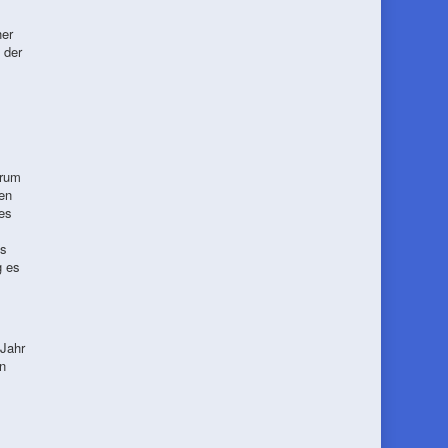
her
 der
trum
en
es
as
g es
 Jahr
n