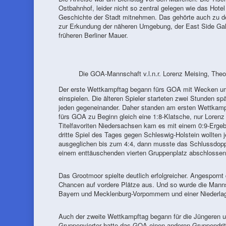
Ostbahnhof, leider nicht so zentral gelegen wie das Hotel 
Geschichte der Stadt mitnehmen. Das gehörte auch zu de
zur Erkundung der näheren Umgebung, der East Side Galle
früheren Berliner Mauer.
Die GOA-Mannschaft v.l.n.r. Lorenz Meising, Theo
Der erste Wettkampftag begann fürs GOA mit Wecken um 
einspielen. Die älteren Spieler starteten zwei Stunden sp
jeden gegeneinander. Daher standen am ersten Wettkam
fürs GOA zu Beginn gleich eine 1:8-Klatsche, nur Loren
Titelfavoriten Niedersachsen kam es mit einem 0:9-Ergeb
dritte Spiel des Tages gegen Schleswig-Holstein wollten
ausgeglichen bis zum 4:4, dann musste das Schlussdoppe
einem enttäuschenden vierten Gruppenplatz abschlossen
Das Grootmoor spielte deutlich erfolgreicher. Angespornt
Chancen auf vordere Plätze aus. Und so wurde die Manns
Bayern und Mecklenburg-Vorpommern und einer Niederla
Auch der zweite Wettkampftag begann für die Jüngeren u
Gruppenvierter hatte das GOA einen anderen Gruppendritte