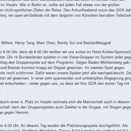
im Vorjahr. Wer in Berlin ist, sollte auf jeden Fall etwas von der großen
n nicht-sportlichen Zielen der Reise. Den Ankunftsabend nutze das GOA da
ry, ein open-air-Gelände mit dem längsten von Künstlern bemalten Teilstück
 Willers, Henry Tang, Marc Chen, Bently Sui und BastianMarggraf
6.00 Uhr, denn ab 8.00 Uhr wollten wir uns schon im Horst-Korber-Sportzen
äter. Die 16 Bundesländer spielten in vier Vierer-Gruppen im System jeder geg
pftag drei Gruppenspiele auf dem Programm. Gegen Baden-Württemberg gab 
z und Bastian konnten knapp ein Doppel gewinnen. Im zweiten Spiel gegen
nis noch schlimmer. Dafür waren unsere Spieler jetzt alle wachgeklatscht. D
 jetzt wir gewinnen. In einer sehr spannenden und umkämpften Begegnung gin
l entscheiden – leider gegen uns, so dass wir fürs GOA den ersten Tag mit
.
 durch einen 4. Platz im Vorjahr rechnete sich die Mannschaft auch in diesem
chaft nach den Gruppenspielen auch Zweiter in der Gruppe, mit Siegen gege
ge gegen Hessen.
m 6.00 Uhr. An diesem Tag wurden die Platzierungsspiele durchgeführt. Als
n vor sich, Nordrhein-Westfalen. Dieses Spiel konnten wir verdient mit 5:2