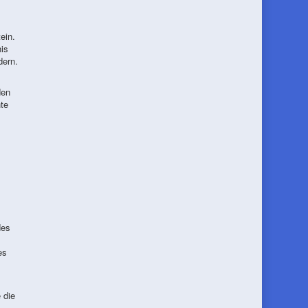
ein.
is
dern.
den
te
des
es
 die