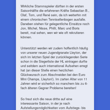
Wirkliche Stammspieler dürften in der ersten
Saisonhälfte die erfahrenen Kräfte Sebastian B.,
Olaf, Tom, und René sein, da ich weiterhin mit
einem chronischen Tennisellenbogen ausfalle.
Daneben stehen für gelegentliche Einsätze noch
Jon, Michel, Nisse, Philli, Marc und Boris
bereit, mal sehen, wen wir wie oft rekrutieren
können.
Unterstützt werden wir zudem hoffentlich häufig
von unserer neuen Jugendgranate Lleyton, der
sich im letzten Spiel der zurückliegenden Serie
schon in die Siegerliste der HL eintragen durfte
und seitdem auch international Aufsehen erregt
hat (an dieser Stelle einen herzlichen
Glückwunsch zum Abschneiden bei den Euro
Mini Champs, Lleyton!). Im zarten Alter von 11
Jahren wird er sicherlich so manchem bis zu 6-
fach älteren Gegner Probleme bereiten!
So freut sich die neue dritte auf eine
interessante Saison, in der je nach
Aufstellungsmöglichkeiten vom Aufstiegs- bis