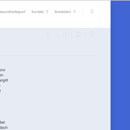
esundheitssport
Kontakt
Anmelden
zur
en
ngrit
s
r
bei
edoch