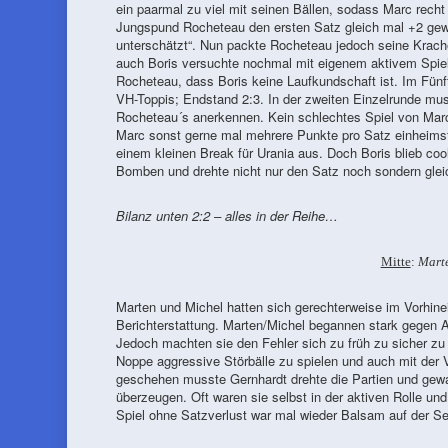
ein paarmal zu viel mit seinen Bällen, sodass Marc recht
Jungspund Rocheteau den ersten Satz gleich mal +2 gew
unterschätzt“. Nun packte Rocheteau jedoch seine Krach
auch Boris versuchte nochmal mit eigenem aktivem Spie
Rocheteau, dass Boris keine Laufkundschaft ist. Im Fünf
VH-Toppis; Endstand 2:3. In der zweiten Einzelrunde m
Rocheteau´s anerkennen. Kein schlechtes Spiel von Marc
Marc sonst gerne mal mehrere Punkte pro Satz einheimst
einem kleinen Break für Urania aus. Doch Boris blieb co
Bomben und drehte nicht nur den Satz noch sondern gle
Bilanz unten 2:2 – alles in der Reihe…
Mitte
:
Mart
Marten und Michel hatten sich gerechterweise im Vorhinei
Berichterstattung. Marten/Michel begannen stark gegen Ab
Jedoch machten sie den Fehler sich zu früh zu sicher zu se
Noppe aggressive Störbälle zu spielen und auch mit der 
geschehen musste Gernhardt drehte die Partien und gew
überzeugen. Oft waren sie selbst in der aktiven Rolle 
Spiel ohne Satzverlust war mal wieder Balsam auf der Se