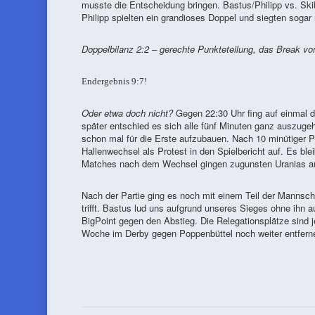
musste die Entscheidung bringen. Bastus/Philipp vs. Ski
Philipp spielten ein grandioses Doppel und siegten sogar 
Doppelbilanz 2:2 – gerechte Punkteteilung, das Break vo
Endergebnis 9:7!
Oder etwa doch nicht?
Gegen 22:30 Uhr fing auf einmal d
später entschied es sich alle fünf Minuten ganz auszug
schon mal für die Erste aufzubauen. Nach 10 minütiger P
Hallenwechsel als Protest in den Spielbericht auf. Es ble
Matches nach dem Wechsel gingen zugunsten Uranias aus,
Nach der Partie ging es noch mit einem Teil der Mannsch
trifft. Bastus lud uns aufgrund unseres Sieges ohne ihn
BigPoint gegen den Abstieg. Die Relegationsplätze sind 
Woche im Derby gegen Poppenbüttel noch weiter entfern