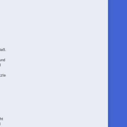
ieß.
 und
l
tzte
ht
l