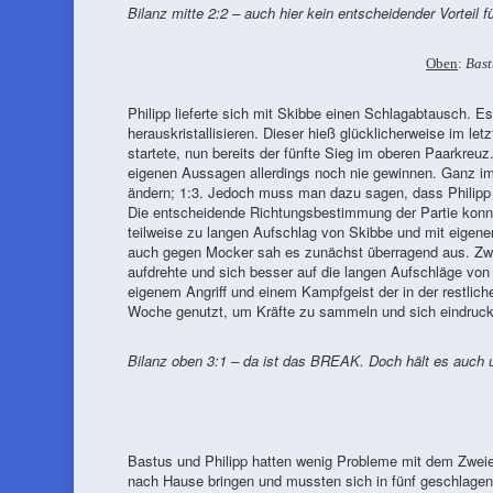
Bilanz mitte 2:2 – auch hier kein entscheidender Vorteil 
Oben
:
Bast
Philipp lieferte sich mit Skibbe einen Schlagabtausch. E
herauskristallisieren. Dieser hieß glücklicherweise im le
startete, nun bereits der fünfte Sieg im oberen Paarkre
eigenen Aussagen allerdings noch nie gewinnen. Ganz im Si
ändern; 1:3. Jedoch muss man dazu sagen, dass Philipp i
Die entscheidende Richtungsbestimmung der Partie konnt
teilweise zu langen Aufschlag von Skibbe und mit eigenen 
auch gegen Mocker sah es zunächst überragend aus. Zw
aufdrehte und sich besser auf die langen Aufschläge von
eigenem Angriff und einem Kampfgeist der in der restlich
Woche genutzt, um Kräfte zu sammeln und sich eindruck
Bilanz oben 3:1 – da ist das BREAK. Doch hält es auch
Bastus und Philipp hatten wenig Probleme mit dem Zweier
nach Hause bringen und mussten sich in fünf geschlagen