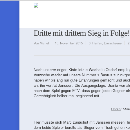
Dritte mit drittem Sieg in Folge
Von
Michel
15. November 2015
3. Herren
,
Erwachsene
2
Nach unserer engen Kiste letzte Woche in Osdorf empfin
Vorwoche wieder auf unsere Nummer 1 Bastus zurückgreif
haben wir bislang nur gute Erfahrungen gemacht und auc
an, ihn vertrat Janssen. Die Ausgangslage: Urania war als
nach dem Spiel gegen ETV, dass gegen jeden Gegner etwa
Gerechtigkeit halber mal beginnend mit…
Unten
:
Mar
Hier musste sich Marc zunächst mit Janssen messen. In 
dem beide Spieler bereits als Sieger vom Tisch gehen ko