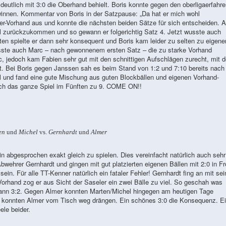
 deutlich mit 3:0 die Oberhand behielt. Boris konnte gegen den oberligaerfahr
innen. Kommentar von Boris in der Satzpause: „Da hat er mich wohl
er-Vorhand aus und konnte die nächsten beiden Sätze für sich entscheiden. A
l zurückzukommen und so gewann er folgerichtig Satz 4. Jetzt wusste auch
ten spielte er dann sehr konsequent und Boris kam leider zu selten zu eigene
usste auch Marc – nach gewonnenem ersten Satz – die zu starke Vorhand
, jedoch kam Fabien sehr gut mit den schnittigen Aufschlägen zurecht, mit 
. Bei Boris gegen Janssen sah es beim Stand von 1:2 und 7:10 bereits nach
ol und fand eine gute Mischung aus guten Blockbällen und eigenen Vorhand-
ich das ganze Spiel im Fünften zu 9. COME ON!!
en
und
Michel
vs.
Gernhardt
und
Almer
n abgesprochen exakt gleich zu spielen. Dies vereinfacht natürlich auch sehr
wehrer Gernhardt und gingen mit gut platzierten eigenen Bällen mit 2:0 in Fr
in. Für alle TT-Kenner natürlich ein fataler Fehler! Gernhardt fing an mit sei
Vorhand zog er aus Sicht der Saseler ein zwei Bälle zu viel. So geschah was
ann 3:2. Gegen Almer konnten Marten/Michel hingegen am heutigen Tage
und konnten Almer vom Tisch weg drängen. Ein schönes 3:0 die Konsequenz. E
ele beider.