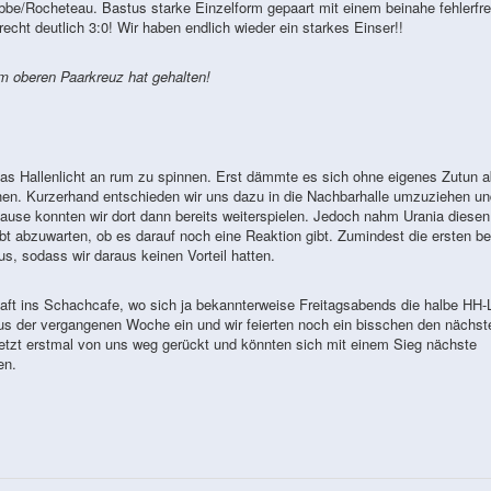
bbe/Rocheteau. Bastus starke Einzelform gepaart mit einem beinahe fehlerfre
recht deutlich 3:0! Wir haben endlich wieder ein starkes Einser!!
m oberen Paarkreuz hat gehalten!
as Hallenlicht an rum zu spinnen. Erst dämmte es sich ohne eigenes Zutun a
ehen. Kurzerhand entschieden wir uns dazu in die Nachbarhalle umzuziehen un
ause konnten wir dort dann bereits weiterspielen. Jedoch nahm Urania diesen
ibt abzuwarten, ob es darauf noch eine Reaktion gibt. Zumindest die ersten b
 sodass wir daraus keinen Vorteil hatten.
aft ins Schachcafe, wo sich ja bekannterweise Freitagsabends die halbe HH-
 aus der vergangenen Woche ein und wir feierten noch ein bisschen den nächst
jetzt erstmal von uns weg gerückt und könnten sich mit einem Sieg nächste
en.