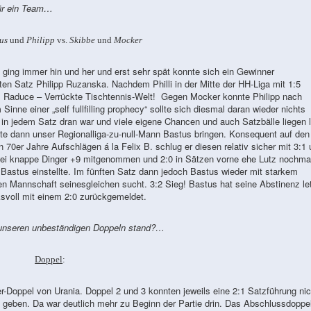
für ein Team…
us
und
Philipp
vs.
Skibbe
und
Mocker
s ging immer hin und her und erst sehr spät konnte sich ein Gewinner
tzten Satz Philipp Ruzanska. Nachdem Philli in der Mitte der HH-Liga mit 1:5
uz. Raduce – Verrückte Tischtennis-Welt! Gegen Mocker konnte Philipp nach
nne einer „self fullfilling prophecy“ sollte sich diesmal daran wieder nichts
n jedem Satz dran war und viele eigene Chancen und auch Satzbälle liegen l
e dann unser Regionalliga-zu-null-Mann Bastus bringen. Konsequent auf den
70er Jahre Aufschlägen á la Felix B. schlug er diesen relativ sicher mit 3:1
ei knappe Dinger +9 mitgenommen und 2:0 in Sätzen vorne ehe Lutz nochma
 Bastus einstellte. Im fünften Satz dann jedoch Bastus wieder mit starkem
en Mannschaft seinesgleichen sucht. 3:2 Sieg! Bastus hat seine Abstinenz le
svoll mit einem 2:0 zurückgemeldet.
 unseren unbeständigen Doppeln stand?…
Doppel
:
-Doppel von Urania. Doppel 2 und 3 konnten jeweils eine 2:1 Satzführung nic
 geben. Da war deutlich mehr zu Beginn der Partie drin. Das Abschlussdoppe