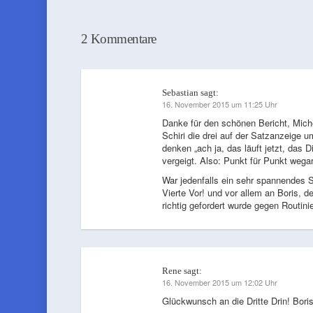
2 Kommentare
Sebastian
sagt:
16. November 2015 um 11:25 Uhr
Danke für den schönen Bericht, Michel
Schiri die drei auf der Satzanzeige 
denken „ach ja, das läuft jetzt, das 
vergeigt. Also: Punkt für Punkt wegar
War jedenfalls ein sehr spannendes S
Vierte Vor! und vor allem an Boris,
richtig gefordert wurde gegen Routin
Rene
sagt:
16. November 2015 um 12:02 Uhr
Glückwunsch an die Dritte Drin! Boris