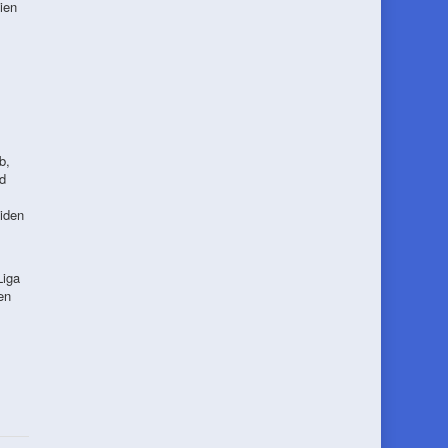
ien
b,
d
eiden
Liga
en