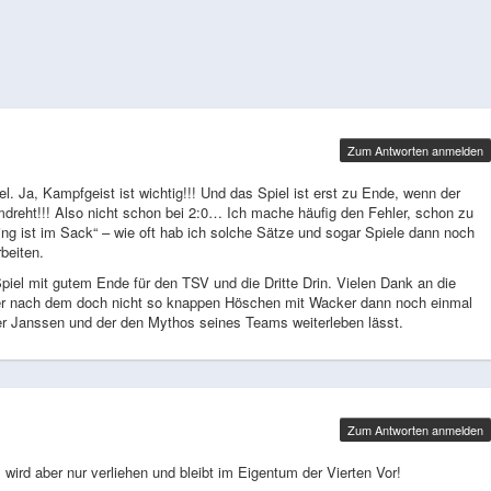
Zum Antworten anmelden
. Ja, Kampfgeist ist wichtig!!! Und das Spiel ist erst zu Ende, wenn der
umdreht!!! Also nicht schon bei 2:0… Ich mache häufig den Fehler, schon zu
Ding ist im Sack“ – wie oft hab ich solche Sätze und sogar Spiele dann noch
beiten.
piel mit gutem Ende für den TSV und die Dritte Drin. Vielen Dank an die
 der nach dem doch nicht so knappen Höschen mit Wacker dann noch einmal
ier Janssen und der den Mythos seines Teams weiterleben lässt.
Zum Antworten anmelden
 wird aber nur verliehen und bleibt im Eigentum der Vierten Vor!