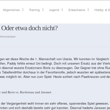
Allgemeines
Training
Jugend
Erwachsene
Hobby- & G
! Oder etwa doch nicht?
 Kommentare
gen wir diese Woche die 1. Mannschaft von Urania. Wir konnten im Vergleich 
en, Paddy fehlte erneut Uni bedingt. Doch mit unserem Ersatz aus der Viert
h diesmal wusste Ersatzmann Boris zu überzeugen. Der Gegner trat ohne Rua
 Tabellendritter durchaus in der Favoritenrolle, jedoch wussten wir spätesten
s möglich ist. Aber nun zum Spiel: Heute sortiert nach Paarkreuzen und de
c
und
Boris
vs.
Rocheteau
und
Janssen
der Vergangenheit wohl immer ein sehr offenes, spannendes Spiel gewesen, 
nnten und sich deshalb bereits sehr gut kannten. Diesmal haderte Janssen j