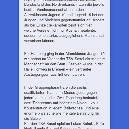
Bundesland des Nordverbands traten die jeweils
besten Vereinsmannschaften in den
Altersklassen Jugend 19 und Jugend 15 bei den
Jungen und Mädchen gegeneinander an. Anders
als bei Einzeltitelkämpfen zeigt sich hier,
welche Vereine nicht nur Ausnahmetalente,
sondern eine starke, ausgeglichene Mannschaft
vorweisen können.
Für Hamburg ging in der Altersklasse Jungen 19
wie schon im Vorjahr der TSV Sasel als stärkste
Mannschaft an den Start. Gespielt wurde in der
Halle Hohweg in Bremen – ein vertrauter
Austragungsort aus früheren Jahren.
In der Gruppenphase trafen die sechs
qualifizierten Teams im Modus „jeder gegen
jeden“ aufeinander. Zwei Tage lang bedeutete
das: Tischtennis auf höchstem Niveau, volle
Konzentration in jedem Ballwechsel und eine
enorme physische wie mentale Belastung für
die Spieler.
Für den TSV Sasel spielten Lukas Scholz, Felix
Herlt, Bently Sui und Sebastian Xu – ein