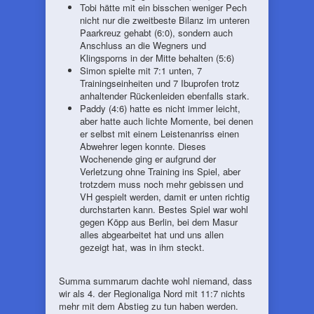
Tobi hätte mit ein bisschen weniger Pech
nicht nur die zweitbeste Bilanz im unteren
Paarkreuz gehabt (6:0), sondern auch
Anschluss an die Wegners und
Klingsporns in der Mitte behalten (5:6)
Simon spielte mit 7:1 unten, 7
Trainingseinheiten und 7 Ibuprofen trotz
anhaltender Rückenleiden ebenfalls stark.
Paddy (4:6) hatte es nicht immer leicht,
aber hatte auch lichte Momente, bei denen
er selbst mit einem Leistenanriss einen
Abwehrer legen konnte. Dieses
Wochenende ging er aufgrund der
Verletzung ohne Training ins Spiel, aber
trotzdem muss noch mehr gebissen und
VH gespielt werden, damit er unten richtig
durchstarten kann. Bestes Spiel war wohl
gegen Köpp aus Berlin, bei dem Masur
alles abgearbeitet hat und uns allen
gezeigt hat, was in ihm steckt.
Summa summarum dachte wohl niemand, dass
wir als 4. der Regionaliga Nord mit 11:7 nichts
mehr mit dem Abstieg zu tun haben werden.