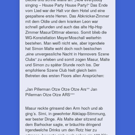
singing – House Party House Party!“ Das Ende
vom Lied war der Halt vor dem Hotel und eine
gespaltene erste Herren. Das Abknicker-Zimmer
mit dem Oldie und dem kranken Leon war
schnell gefunden und auch das alte Hip-Hop
Zimmer Masur/Dittmar ebenso. Somit blieb die
WG-Konstellation Meyer/Moschall weiterhin
bestehen. Man weiß nicht wie, aber irgendwie
hat Simon Malte wohl doch noch bestochen
„eine unvergessliche Nacht in Hannovers Szene
Clubs“ zu erleben und somit zogen Masur, Malte
und Simon zu später Stunde noch los. Der
empfohlene Szene Club hielt gleich beim
Betreten des ersten Floors allen Ansprüchen:
„Jan Pillerman Otze Otze Otze Ars°° Jan
Pillerman Otze Otze ARS°°“
Masur reckte grinsend den Arm hoch und ab
ging´s. Simi, in gewohnter Abklapp-Stimmung,
war bester Dinge. Als Malte aber sitzend auf
dem Barhocker sagte, er bräuchte dringend
irgendwelche Drinks um den Rotz hier zu