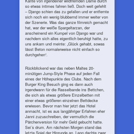
Kante von irgendeiner wildfremden Dame durch
so etwas intimes fahren ließ. Doch weit gefehlt
– Django schien das zu gefallen und er entfernte
sich noch ein wenig blubbernd immer weiter von
der Szenerie. Was das ganze filmreich gemacht
hat, war der weiße Spargeltarzan, der
anscheinend ein Kumpel von Django war und
nachdem sich alles eigentlich beruhigt hatte, zu
uns ankam und meinte: „Glück gehabt, sowas
lässt Beton normalerweise nicht einfach so
durchgehen“.
Rückblickend war das neben Maltes 20-
minütigen Jump-Style Phase auf jeden Fall
eines der Höhepunkte des Clubs. Nach dem
Burger King Besuch ging es dann auch
irgendwann für die Rasselbande ins Bettchen,
die sich als etwas größere Einzelbetten mit
einer etwas größeren einzelnen Bettdecke
erwiesen. Bevor man hier jetzt das Hotel
anmacht, ist es aus langjähriger Erfahren eher
Janni zuzuschreiben, der vermutlich die
Pärchenversion für mehr Geld gebucht hatte.
Sei´s drum. Am nächsten Morgen stand das
letzte Spiel der Hinrunde an. Leon dachte zwar