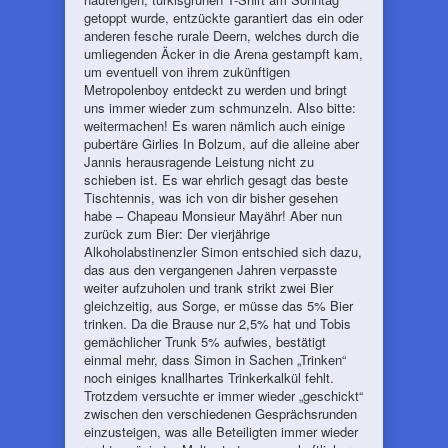
getoppt wurde, entzückte garantiert das ein oder
anderen fesche rurale Deern, welches durch die
umliegenden Äcker in die Arena gestampft kam,
um eventuell von ihrem zukünftigen
Metropolenboy entdeckt zu werden und bringt
uns immer wieder zum schmunzeln. Also bitte:
weitermachen! Es waren nämlich auch einige
pubertäre Girlies In Bolzum, auf die alleine aber
Jannis herausragende Leistung nicht zu
schieben ist. Es war ehrlich gesagt das beste
Tischtennis, was ich von dir bisher gesehen
habe – Chapeau Monsieur Mayähr! Aber nun
zurück zum Bier: Der vierjährige
Alkoholabstinenzler Simon entschied sich dazu,
das aus den vergangenen Jahren verpasste
weiter aufzuholen und trank strikt zwei Bier
gleichzeitig, aus Sorge, er müsse das 5% Bier
trinken. Da die Brause nur 2,5% hat und Tobis
gemächlicher Trunk 5% aufwies, bestätigt
einmal mehr, dass Simon in Sachen „Trinken“
noch einiges knallhartes Trinkerkalkül fehlt.
Trotzdem versuchte er immer wieder „geschickt“
zwischen den verschiedenen Gesprächsrunden
einzusteigen, was alle Beteiligten immer wieder