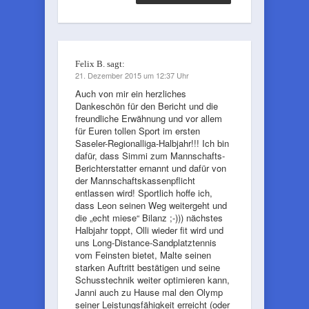
Felix B.
sagt:
21. Dezember 2015 um 12:37 Uhr
Auch von mir ein herzliches
Dankeschön für den Bericht und die
freundliche Erwähnung und vor allem
für Euren tollen Sport im ersten
Saseler-Regionalliga-Halbjahr!!! Ich bin
dafür, dass Simmi zum Mannschafts-
Berichterstatter ernannt und dafür von
der Mannschaftskassenpflicht
entlassen wird! Sportlich hoffe ich,
dass Leon seinen Weg weitergeht und
die „echt miese“ Bilanz ;-))) nächstes
Halbjahr toppt, Olli wieder fit wird und
uns Long-Distance-Sandplatztennis
vom Feinsten bietet, Malte seinen
starken Auftritt bestätigen und seine
Schusstechnik weiter optimieren kann,
Janni auch zu Hause mal den Olymp
seiner Leistungsfähigkeit erreicht (oder