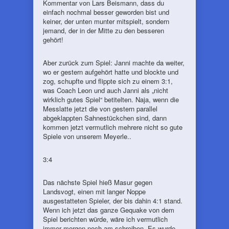
Kommentar von Lars Beismann, dass du
einfach nochmal besser geworden bist und
keiner, der unten munter mitspielt, sondern
jemand, der in der Mitte zu den besseren
gehört!
Aber zurück zum Spiel: Janni machte da weiter,
wo er gestern aufgehört hatte und blockte und
zog, schupfte und flippte sich zu einem 3:1,
was Coach Leon und auch Janni als „nicht
wirklich gutes Spiel“ betitelten. Naja, wenn die
Messlatte jetzt die von gestern parallel
abgeklappten Sahnestückchen sind, dann
kommen jetzt vermutlich mehrere nicht so gute
Spiele von unserem Meyerle..
3:4
Das nächste Spiel hieß Masur gegen
Landsvogt, einen mit langer Noppe
ausgestatteten Spieler, der bis dahin 4:1 stand.
Wenn ich jetzt das ganze Gequake von dem
Spiel berichten würde, wäre ich vermutlich
immer morgen noch am schreiben. Es wurde