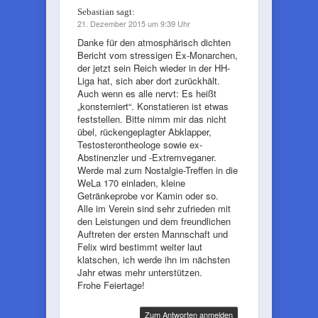
Sebastian
sagt:
21. Dezember 2015 um 9:39 Uhr
Danke für den atmosphärisch dichten
Bericht vom stressigen Ex-Monarchen,
der jetzt sein Reich wieder in der HH-
Liga hat, sich aber dort zurückhält.
Auch wenn es alle nervt: Es heißt
„konsterniert“. Konstatieren ist etwas
feststellen. Bitte nimm mir das nicht
übel, rückengeplagter Abklapper,
Testosterontheologe sowie ex-
Abstinenzler und -Extremveganer.
Werde mal zum Nostalgie-Treffen in die
WeLa 170 einladen, kleine
Getränkeprobe vor Kamin oder so.
Alle im Verein sind sehr zufrieden mit
den Leistungen und dem freundlichen
Auftreten der ersten Mannschaft und
Felix wird bestimmt weiter laut
klatschen, ich werde ihn im nächsten
Jahr etwas mehr unterstützen.
Frohe Feiertage!
Zum Antworten anmelden