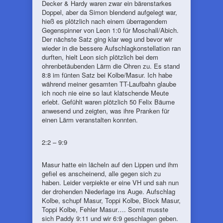
Decker & Hardy waren zwar ein bärenstarkes
Doppel, aber da Simon blendend aufgelegt war,
hieß es plötzlich nach einem überragendem
Gegenspinner von Leon 1:0 für Moschall/Abich.
Der nächste Satz ging klar weg und bevor wir
wieder in die bessere Aufschlagkonstellation ran
durften, hielt Leon sich plötzlich bei dem
ohrenbetäubenden Lärm die Ohren zu. Es stand
8:8 im fünten Satz bei Kolbe/Masur. Ich habe
während meiner gesamten TT-Laufbahn glaube
ich noch nie eine so laut klatschende Meute
erlebt. Gefühlt waren plötzlich 50 Felix Bäume
anwesend und zeigten, was ihre Pranken für
einen Lärm veranstalten konnten.
2:2 – 9:9
Masur hatte ein lächeln auf den Lippen und ihm
gefiel es anscheinend, alle gegen sich zu
haben. Leider verpiekte er eine VH und sah nun
der drohenden Niederlage ins Auge. Aufschlag
Kolbe, schupf Masur, Toppi Kolbe, Block Masur,
Toppi Kolbe, Fehler Masur…. Somit musste
sich Paddy 9:11 und wir 6:9 geschlagen geben.