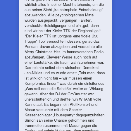
wirklich alles in seiner Macht stehende, um die
aus seiner Sicht „katastrophale Entscheidung“
abzuwenden. Alle psychologischen Mittel
wurden ausgepackt: vergangen Fahrten,
versteckte Beleidigungen und ein „gut, dann
sind wir halt der Kieler TTK der Regionalliga!“
*Der Kieler TTK ist übrigens eine fidele Ü50
Truppe* Tobi versuchte indessen, genau das
Pendant davon abzugeben und versuchte alle
Merry Christmas Hits im hannoverschen Radio
abzufangen. Cleverer Weise auch noch auf
einer Lautstärke, die kaum wahrzunehmen war.
Das reichte selbst dem stoischen Demokrat
Jan-Niklas und es wurde ernst: „Tobi man, dass
ist wirklich nicht fair – wir müssen einen
Kompromiss finden“ was durch ein einleitendes
„Was soll denn die Scheiße“ weiter an Wirkung
gewann. Aber der DJ der Großmütter war
unerschütterlich und drehte nun WHAM! volle
Kanne auf. Es begann ein Pfeifkonzert und
Masur versuchte mit dem Saseler
Kassenschlager „Houseparty“ dagegenzuhalten.
Simon sah seine Chance gekommen und
trommelte zusammen mit Masur gegen die
Decke und schrie Malte an: „Now everybody