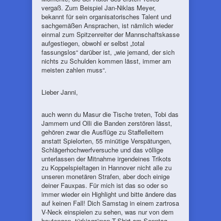
vergaß. Zum Beispiel Jan-Niklas Meyer,
bekannt für sein organisatorisches Talent und
sachgemäßen Ansprachen, ist nämlich wieder
einmal zum Spitzenreiter der Mannschaftskasse
aufgestiegen, obwohl er selbst „total
fassungslos“ darüber ist, „wie jemand, der sich
nichts zu Schulden kommen lässt, immer am
meisten zahlen muss“.
Lieber Janni,
auch wenn du Masur die Tische treten, Tobi das
Jammern und Olli die Banden zerstören lässt,
gehören zwar die Ausflüge zu Staffelleitern
anstatt Spielorten, 55 minütige Verspätungen,
Schlägerhochwerfversuche und das völlige
unterlassen der Mitnahme irgendeines Trikots
zu Koppelspieltagen in Hannover nicht alle zu
unseren monetären Strafen, aber doch einige
deiner Fauxpas. Für mich ist das so oder so
immer wieder ein Highlight und bitte ändere das
auf keinen Fall! Dich Samstag in einem zartrosa
V-Neck einspielen zu sehen, was nur von dem
hautengen, türkisgrünen T-Shirt am Sonntag