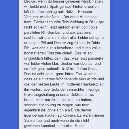
Decker, wenn du besser gewesen wärst, hätten
wir beide mehr Spaß gehabt“ hinterherwerfen
könnte. Tobi schlug auf: Netz… Erneuter
Versuch: wieder Netz…Der dritte Aufschlag
kam, Decker schupfte Tobi halblang in RH – gar
nicht schlecht, jetzt einfach einen von Tobis
parallelen RH-Bomben und abklatschen,
dachten wir uns zumindest alle. Leider schupfte
er lang in RH und Decker zog 2x hart in Tobis
RH, was das 10:10 bescherte und einen völlig
konstatierten Tobi zurückließ. Das ist so
unglaublich bitter, denn das, was jetzt passierte,
war leider vielen klar: Decker war obenauf und
es hieß ganz schnell 10:12 im fünften Satz….
Das ist echt ganz, ganz bitter! Tobi wusste,
dass es ein hartes Wochenende sein würde und
drei der besten Leute im mittleren Paarkreuz auf
ihn warten, aber trotz der versuchten niedrigen
Erwartungshaltung unseres Doktors ist es
brutal, nicht nur 3x mitgespielt zu haben,
sondern ebenbürtig zu zeigen, wie man
eigentlich ist, ohne sich am Ende davon
irgendetwas kaufen zu können. Es waren riesen
Spiele Tobi und auch wenn du die nicht
gewinnen konntest, stimmt m.E. der