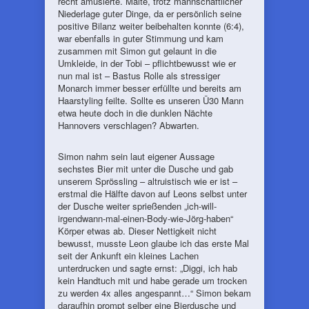
recht amüsierte. Malte, trotz mannschaftlicher
Niederlage guter Dinge, da er persönlich seine
positive Bilanz weiter beibehalten konnte (6:4),
war ebenfalls in guter Stimmung und kam
zusammen mit Simon gut gelaunt in die
Umkleide, in der Tobi – pflichtbewusst wie er
nun mal ist – Bastus Rolle als stressiger
Monarch immer besser erfüllte und bereits am
Haarstyling feilte. Sollte es unseren Ü30 Mann
etwa heute doch in die dunklen Nächte
Hannovers verschlagen? Abwarten.
Simon nahm sein laut eigener Aussage
sechstes Bier mit unter die Dusche und gab
unserem Sprössling – altruistisch wie er ist –
erstmal die Hälfte davon auf Leons selbst unter
der Dusche weiter sprießenden „ich-will-
irgendwann-mal-einen-Body-wie-Jörg-haben“
Körper etwas ab. Dieser Nettigkeit nicht
bewusst, musste Leon glaube ich das erste Mal
seit der Ankunft ein kleines Lachen
unterdrucken und sagte ernst: „Diggi, ich hab
kein Handtuch mit und habe gerade um trocken
zu werden 4x alles angespannt…“ Simon bekam
daraufhin prompt selber eine Bierdusche und