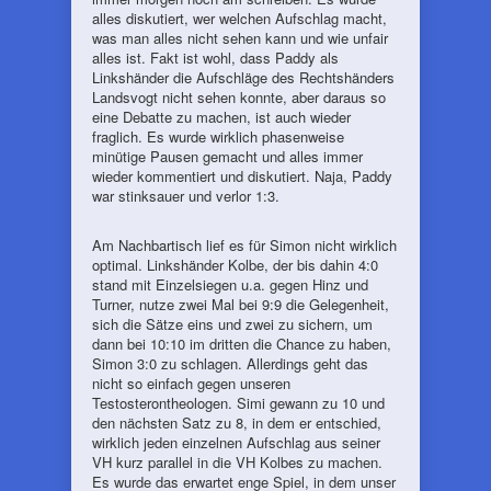
alles diskutiert, wer welchen Aufschlag macht,
was man alles nicht sehen kann und wie unfair
alles ist. Fakt ist wohl, dass Paddy als
Linkshänder die Aufschläge des Rechtshänders
Landsvogt nicht sehen konnte, aber daraus so
eine Debatte zu machen, ist auch wieder
fraglich. Es wurde wirklich phasenweise
minütige Pausen gemacht und alles immer
wieder kommentiert und diskutiert. Naja, Paddy
war stinksauer und verlor 1:3.
Am Nachbartisch lief es für Simon nicht wirklich
optimal. Linkshänder Kolbe, der bis dahin 4:0
stand mit Einzelsiegen u.a. gegen Hinz und
Turner, nutze zwei Mal bei 9:9 die Gelegenheit,
sich die Sätze eins und zwei zu sichern, um
dann bei 10:10 im dritten die Chance zu haben,
Simon 3:0 zu schlagen. Allerdings geht das
nicht so einfach gegen unseren
Testosterontheologen. Simi gewann zu 10 und
den nächsten Satz zu 8, in dem er entschied,
wirklich jeden einzelnen Aufschlag aus seiner
VH kurz parallel in die VH Kolbes zu machen.
Es wurde das erwartet enge Spiel, in dem unser