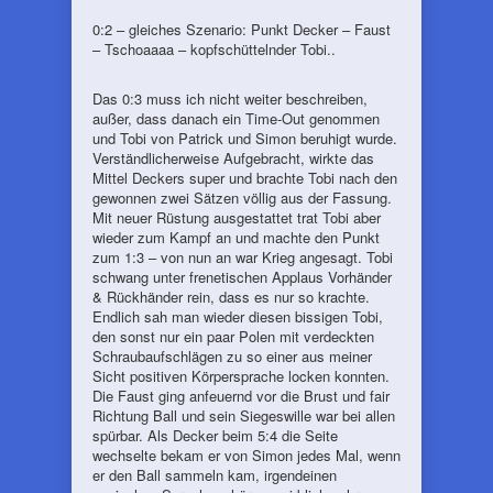
0:2 – gleiches Szenario: Punkt Decker – Faust
– Tschoaaaa – kopfschüttelnder Tobi..
Das 0:3 muss ich nicht weiter beschreiben,
außer, dass danach ein Time-Out genommen
und Tobi von Patrick und Simon beruhigt wurde.
Verständlicherweise Aufgebracht, wirkte das
Mittel Deckers super und brachte Tobi nach den
gewonnen zwei Sätzen völlig aus der Fassung.
Mit neuer Rüstung ausgestattet trat Tobi aber
wieder zum Kampf an und machte den Punkt
zum 1:3 – von nun an war Krieg angesagt. Tobi
schwang unter frenetischen Applaus Vorhänder
& Rückhänder rein, dass es nur so krachte.
Endlich sah man wieder diesen bissigen Tobi,
den sonst nur ein paar Polen mit verdeckten
Schraubaufschlägen zu so einer aus meiner
Sicht positiven Körpersprache locken konnten.
Die Faust ging anfeuernd vor die Brust und fair
Richtung Ball und sein Siegeswille war bei allen
spürbar. Als Decker beim 5:4 die Seite
wechselte bekam er von Simon jedes Mal, wenn
er den Ball sammeln kam, irgendeinen