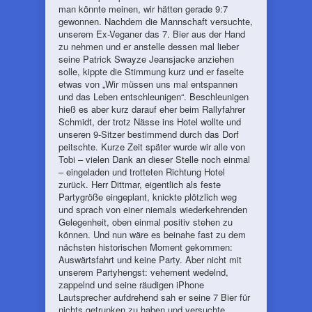
man könnte meinen, wir hätten gerade 9:7
gewonnen. Nachdem die Mannschaft versuchte,
unserem Ex-Veganer das 7. Bier aus der Hand
zu nehmen und er anstelle dessen mal lieber
seine Patrick Swayze Jeansjacke anziehen
solle, kippte die Stimmung kurz und er faselte
etwas von „Wir müssen uns mal entspannen
und das Leben entschleunigen“. Beschleunigen
hieß es aber kurz darauf eher beim Rallyfahrer
Schmidt, der trotz Nässe ins Hotel wollte und
unseren 9-Sitzer bestimmend durch das Dorf
peitschte. Kurze Zeit später wurde wir alle von
Tobi – vielen Dank an dieser Stelle noch einmal
– eingeladen und trotteten Richtung Hotel
zurück. Herr Dittmar, eigentlich als feste
Partygröße eingeplant, knickte plötzlich weg
und sprach von einer niemals wiederkehrenden
Gelegenheit, oben einmal positiv stehen zu
können. Und nun wäre es beinahe fast zu dem
nächsten historischen Moment gekommen:
Auswärtsfahrt und keine Party. Aber nicht mit
unserem Partyhengst: vehement wedelnd,
zappelnd und seine räudigen iPhone
Lautsprecher aufdrehend sah er seine 7 Bier für
nichts getrunken zu haben und versuchte