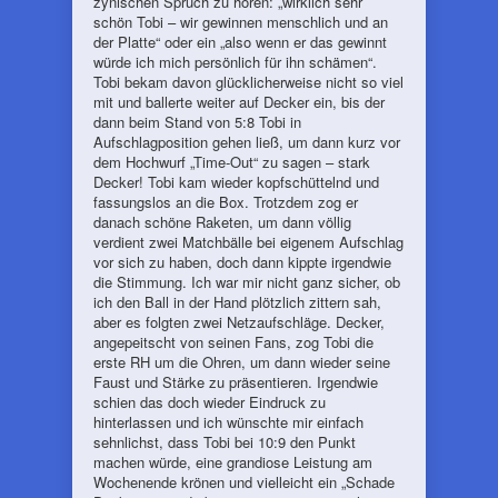
zynischen Spruch zu hören: „wirklich sehr
schön Tobi – wir gewinnen menschlich und an
der Platte“ oder ein „also wenn er das gewinnt
würde ich mich persönlich für ihn schämen“.
Tobi bekam davon glücklicherweise nicht so viel
mit und ballerte weiter auf Decker ein, bis der
dann beim Stand von 5:8 Tobi in
Aufschlagposition gehen ließ, um dann kurz vor
dem Hochwurf „Time-Out“ zu sagen – stark
Decker! Tobi kam wieder kopfschüttelnd und
fassungslos an die Box. Trotzdem zog er
danach schöne Raketen, um dann völlig
verdient zwei Matchbälle bei eigenem Aufschlag
vor sich zu haben, doch dann kippte irgendwie
die Stimmung. Ich war mir nicht ganz sicher, ob
ich den Ball in der Hand plötzlich zittern sah,
aber es folgten zwei Netzaufschläge. Decker,
angepeitscht von seinen Fans, zog Tobi die
erste RH um die Ohren, um dann wieder seine
Faust und Stärke zu präsentieren. Irgendwie
schien das doch wieder Eindruck zu
hinterlassen und ich wünschte mir einfach
sehnlichst, dass Tobi bei 10:9 den Punkt
machen würde, eine grandiose Leistung am
Wochenende krönen und vielleicht ein „Schade