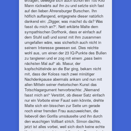
ertragen, bewegte sich auch schon ein 100 Kilo
Mann rückwärts auf ihn zu und setzte sich fast
auf den lieben Ahrensburger Burschen. Ihn
höflich auffangend, entgegnete dieser natürlich
dankend ein: „Digger, was machst du da? Was
fasst du mich an?“. Nett erklärte Malte dem
sympathischen Dorfhonk, dass er einfach auf
dem Stuhl saß und sonst mit ihm zusammen
umgefallen wäre, was sicherlich auch nicht in
seinem Interesse gewesen sei. Dies reichte
wohl aus, um einen der 23 IQ-Punkte des Bullen
zu tangieren und er zog mit einem „pass beim
nächsten Mal auf“ ab. Masur, der
kopfschüttelnde an die Bar ging, bekam nicht
mit, dass der Koloss nach zwei minütiger
Nachdenkpause abermals ankam und nun mit
allen Mitteln seiner rhetorischen Kunst das
Totschlagargument hervorbrachte: „Niemand
fasst mich an!“ Verstört, ob dieser Satz einfach
nur ein Vorbote einer Faust sein könnte, drehte
Malte sich ein bisschen zur Seite um gerade
noch einer fremden Frau auszuweichen, die
liebevoll den Gorilla umsäuselte und ihn durch
den wuschigen Vollbart strich. Simon dachte,
jetzt ist alles vorbei, weil sich doch keine echte