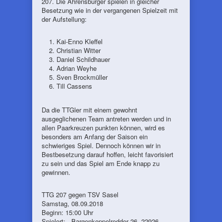
207. Die Ahrensburger spielen in gleicher
Besetzung wie in der vergangenen Spielzeit mit
der Aufstellung:
Kai-Enno Kleffel
Christian Witter
Daniel Schildhauer
Adrian Weyhe
Sven Brockmüller
Till Cassens
Da die TTGler mit einem gewohnt
ausgeglichenen Team antreten werden und in
allen Paarkreuzen punkten können, wird es
besonders am Anfang der Saison ein
schwieriges Spiel. Dennoch können wir in
Bestbesetzung darauf hoffen, leicht favorisiert
zu sein und das Spiel am Ende knapp zu
gewinnen.
TTG 207 gegen TSV Sasel
Samstag, 08.09.2018
Beginn: 15:00 Uhr
Spielort: Bargenkoppelredder 26, 22926