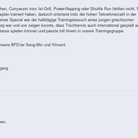
n, Currywurst vom Ist-Grill, Power-Napping oder Shuttle Run fehlten nicht.
plan trainiert haben, dadurch entstand trotz der hohen Teilnehmerzahl in der
leines Special war der halbtägige Trainingsbesuch eines jungen griechischen
g war und uns zeigen konnte, dass Tischtennis auch international gespielt wi
klasse spielen können und passte toll hinein in unsere Trainingsgruppe.
unsere BFD-ler Sang-Min und Vincent.
rgang
ben.