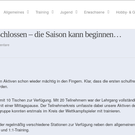
Allgemeines
Training
Jugend
Erwachsene
Hobby- & G
eschlossen – die Saison kann beginnen…
entare
Aktiven schon wieder mächtig in den Fingern. Klar, dass die ersten schulfre
rden.
e mit 10 Tischen zur Verfügung. Mit 20 Teilnehmern war der Lehrgang vollständ
mit einer Mittagspause. Der Teilnehmerkreis umfasste dabei unsere Aktiven d
ruppe konnten erstmals im Kreis der Wettkampfspieler mit trainieren.
wieder regelmäßig verschiedene Stationen zur Verfügung neben dem allgemeinen
 und 1:1-Training.