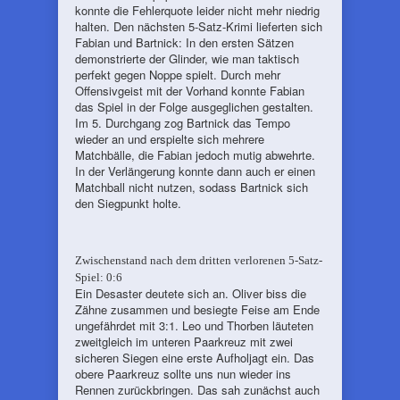
konnte die Fehlerquote leider nicht mehr niedrig
halten. Den nächsten 5-Satz-Krimi lieferten sich
Fabian und Bartnick: In den ersten Sätzen
demonstrierte der Glinder, wie man taktisch
perfekt gegen Noppe spielt. Durch mehr
Offensivgeist mit der Vorhand konnte Fabian
das Spiel in der Folge ausgeglichen gestalten.
Im 5. Durchgang zog Bartnick das Tempo
wieder an und erspielte sich mehrere
Matchbälle, die Fabian jedoch mutig abwehrte.
In der Verlängerung konnte dann auch er einen
Matchball nicht nutzen, sodass Bartnick sich
den Siegpunkt holte.
Zwischenstand nach dem dritten verlorenen 5-Satz-
Spiel: 0:6
Ein Desaster deutete sich an. Oliver biss die
Zähne zusammen und besiegte Feise am Ende
ungefährdet mit 3:1. Leo und Thorben läuteten
zweitgleich im unteren Paarkreuz mit zwei
sicheren Siegen eine erste Aufholjagt ein. Das
obere Paarkreuz sollte uns nun wieder ins
Rennen zurückbringen. Das sah zunächst auch