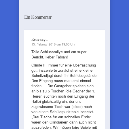
Ein Kommentar
Rene
sagt:
15. Februar 2016 um 19:05 Uhr
Tolle Schlussrallye und ein super
Bericht, lieber Fabian!
Glinde II, immer für eine Überraschung
gut, inszenierte zunächst eine kleine
Schnitzeljagt durch ihr Betriebsgelände.
Den Eingang muss man erst einmal
finden … Die Gastgeber spielten sich
an bis zu 5 Tischen (die Gegner der 1.
Herren suchten noch den Eingang der
Halle) gleichzeitig ein, der uns
zugewiesene Tisch war (leider) noch
von einem Schülerpunktspiel besetzt.
„Drei Tische für ein schnelles Ende“
waren den Glindianern dann auch nicht
auszureden. Wir mögen faire Spiele mit