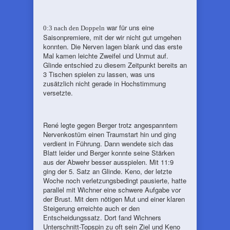
war für uns eine
0:3 nach den Doppeln
Saisonpremiere, mit der wir nicht gut umgehen
konnten. Die Nerven lagen blank und das erste
Mal kamen leichte Zweifel und Unmut auf.
Glinde entschied zu diesem Zeitpunkt bereits an
3 Tischen spielen zu lassen, was uns
zusätzlich nicht gerade in Hochstimmung
versetzte.
René legte gegen Berger trotz angespanntem
Nervenkostüm einen Traumstart hin und ging
verdient in Führung. Dann wendete sich das
Blatt leider und Berger konnte seine Stärken
aus der Abwehr besser ausspielen. Mit 11:9
ging der 5. Satz an Glinde. Keno, der letzte
Woche noch verletzungsbedingt pausierte, hatte
parallel mit Wichner eine schwere Aufgabe vor
der Brust. Mit dem nötigen Mut und einer klaren
Steigerung erreichte auch er den
Entscheidungssatz. Dort fand Wichners
Unterschnitt-Topspin zu oft sein Ziel und Keno