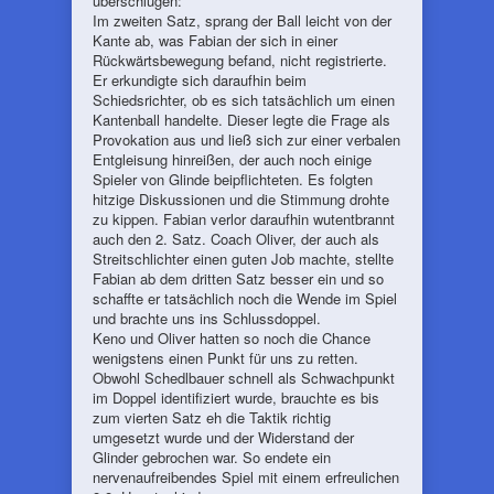
überschlugen:
Im zweiten Satz, sprang der Ball leicht von der
Kante ab, was Fabian der sich in einer
Rückwärtsbewegung befand, nicht registrierte.
Er erkundigte sich daraufhin beim
Schiedsrichter, ob es sich tatsächlich um einen
Kantenball handelte. Dieser legte die Frage als
Provokation aus und ließ sich zur einer verbalen
Entgleisung hinreißen, der auch noch einige
Spieler von Glinde beipflichteten. Es folgten
hitzige Diskussionen und die Stimmung drohte
zu kippen. Fabian verlor daraufhin wutentbrannt
auch den 2. Satz. Coach Oliver, der auch als
Streitschlichter einen guten Job machte, stellte
Fabian ab dem dritten Satz besser ein und so
schaffte er tatsächlich noch die Wende im Spiel
und brachte uns ins Schlussdoppel.
Keno und Oliver hatten so noch die Chance
wenigstens einen Punkt für uns zu retten.
Obwohl Schedlbauer schnell als Schwachpunkt
im Doppel identifiziert wurde, brauchte es bis
zum vierten Satz eh die Taktik richtig
umgesetzt wurde und der Widerstand der
Glinder gebrochen war. So endete ein
nervenaufreibendes Spiel mit einem erfreulichen