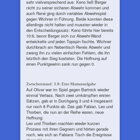
sehr vielversprechend aus: Keno ließ Berger
nicht zu seiner sicheren Abwehr kommen und
auch René ging durch variables Abwehrspiel
gegen Wichner in Führung. Beide konnten diese
allerdings nicht halten und mussten wieder in
den Entscheidungssatz: Keno führte hier bereits
10:6, bevor Berger sich zur Abwehr-Wand
entwickelte und jeden Topspin fischte. Wichner
durchbrach am Nebentisch Renés Abwehr und
zwang ihn zu vielen einfachen Fehlern, die ihn
letztlich den Sieg kosteten. Die Hoffnung auf
einen Punktgewinn sank nun gegen 0.
Zwischenstand: 3:8- Eine Mamutaufgabe
Auf Oliver war im Spiel gegen Bartnick wieder
einmal Verlass. Nach zwei umkämpften ersten
Sätzen, gab er in Durchgang 3 und 4 insgesamt
nur noch 8 Punkte ab. Das gab Fabian, Leo und
Thorben, die nun an der Reihe waren, neue
Hoffnung:
Leo und Thorben machten wieder kurzen
Prozess mit ihren Gegnern und hörten gerade
noch, wie sich an Fabians Tisch die Ereignisse