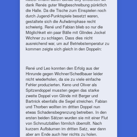
dank Renés guter Wegbeschreibung pünktlich
die Halle. Da die Tische zum Einspielen noch
durch Jugend-Punktspiele besetzt waren,
gestaltete sich die Aufwärmphase recht
schwierig. René und Fabian blieb so nur die
Möglichkeit ein paar Bälle mit Glindes Jockel
Wichner zu schlagen. Dass dies nicht
ausreichend war, um auf Betriebstemperatur zu
kommen zeigte sich gleich in den Doppeln:
René und Leo konnten den Erfolg aus der
Hinrunde gegen Wichner/Schedlbauer leider
nicht wiederholen, da sie zu viele einfache
Fehler produzierten. Keno und Oliver als
Spitzendoppel mussten gegen das starke
zweite Doppel von Glinde mit Berger und
Bartnick ebenfalls die Segel streichen. Fabian
und Thorben wollten im dritten Doppel nun
etwas Schadensbegrenzung betreiben. In den
ersten beiden Sätzen wurden sie mit einer Flut
von Schmutzbällen förmlich überrollt. Nach
kurzem Aufbäumen im dritten Satz, war dann
aber am Ende auch hier nichts zu holen.