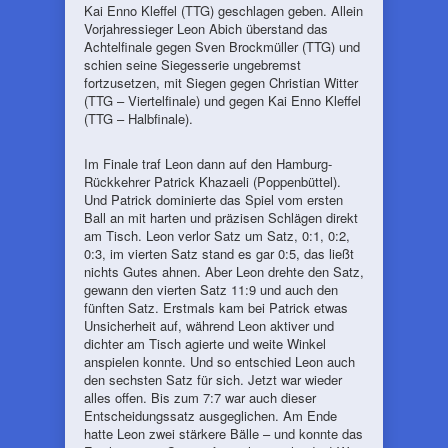
Kai Enno Kleffel (TTG) geschlagen geben. Allein
Vorjahressieger Leon Abich überstand das
Achtelfinale gegen Sven Brockmüller (TTG) und
schien seine Siegesserie ungebremst
fortzusetzen, mit Siegen gegen Christian Witter
(TTG – Viertelfinale) und gegen Kai Enno Kleffel
(TTG – Halbfinale).
Im Finale traf Leon dann auf den Hamburg-
Rückkehrer Patrick Khazaeli (Poppenbüttel).
Und Patrick dominierte das Spiel vom ersten
Ball an mit harten und präzisen Schlägen direkt
am Tisch. Leon verlor Satz um Satz, 0:1, 0:2,
0:3, im vierten Satz stand es gar 0:5, das ließt
nichts Gutes ahnen. Aber Leon drehte den Satz,
gewann den vierten Satz 11:9 und auch den
fünften Satz. Erstmals kam bei Patrick etwas
Unsicherheit auf, während Leon aktiver und
dichter am Tisch agierte und weite Winkel
anspielen konnte. Und so entschied Leon auch
den sechsten Satz für sich. Jetzt war wieder
alles offen. Bis zum 7:7 war auch dieser
Entscheidungssatz ausgeglichen. Am Ende
hatte Leon zwei stärkere Bälle – und konnte das