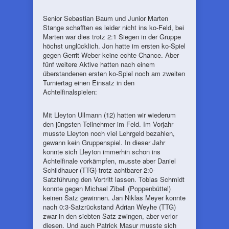
Senior Sebastian Baum und Junior Marten
Stange schafften es leider nicht ins ko-Feld, bei
Marten war dies trotz 2:1 Siegen in der Gruppe
höchst unglücklich. Jon hatte im ersten ko-Spiel
gegen Gerrit Weber keine echte Chance. Aber
fünf weitere Aktive hatten nach einem
überstandenen ersten ko-Spiel noch am zweiten
Turniertag einen Einsatz in den
Achtelfinalspielen:
Mit Lleyton Ullmann (12) hatten wir wiederum
den jüngsten Teilnehmer im Feld. Im Vorjahr
musste Lleyton noch viel Lehrgeld bezahlen,
gewann kein Gruppenspiel. In dieser Jahr
konnte sich Lleyton immerhin schon ins
Achtelfinale vorkämpfen, musste aber Daniel
Schildhauer (TTG) trotz achtbarer 2:0-
Satzführung den Vortritt lassen. Tobias Schmidt
konnte gegen Michael Zibell (Poppenbüttel)
keinen Satz gewinnen. Jan Niklas Meyer konnte
nach 0:3-Satzrückstand Adrian Weyhe (TTG)
zwar in den siebten Satz zwingen, aber verlor
diesen. Und auch Patrick Masur musste sich